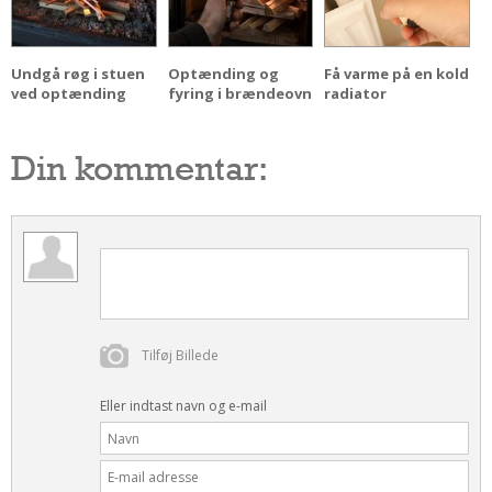
Undgå røg i stuen
Optænding og
Få varme på en kold
ved optænding
fyring i brændeovn
radiator
Din kommentar:
Tilføj Billede
Eller indtast navn og e-mail