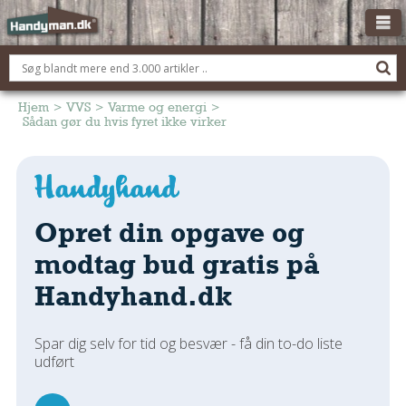
OM HANDYMAN.DK
FÅ 3 TILBUD
Hjem
>
VVS
>
Varme og energi
>
Sådan gør du hvis fyret ikke virker
ANNONCERING
BOLIG KØBERÅDGIVNING
TØMRER/SNEDKER
Opret din opgave og
Montage Og Nybyg
Reparation Og Vedligehold
modtag bud gratis på
Alt Om Køkkenet
Handyhand.dk
Om Materialer
Om Værktøj
Spar dig selv for tid og besvær - få din to-do liste
Andet
udført
ELEKTRIKER