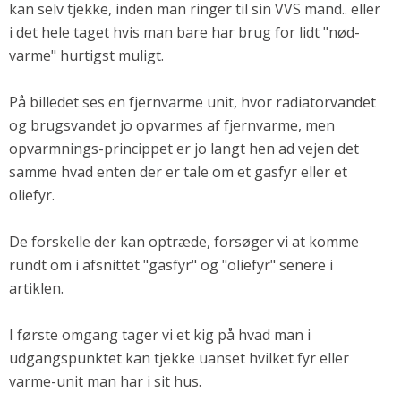
kan selv tjekke, inden man ringer til sin VVS mand.. eller
Andet
i det hele taget hvis man bare har brug for lidt "nød-
RENGØRING
varme" hurtigst muligt.
Rengøring Af Overflader
Pletleksikon
På billedet ses en fjernvarme unit, hvor radiatorvandet
og brugsvandet jo opvarmes af fjernvarme, men
opvarmnings-princippet er jo langt hen ad vejen det
samme hvad enten der er tale om et gasfyr eller et
oliefyr.
De forskelle der kan optræde, forsøger vi at komme
rundt om i afsnittet "gasfyr" og "oliefyr" senere i
artiklen.
I første omgang tager vi et kig på hvad man i
udgangspunktet kan tjekke uanset hvilket fyr eller
varme-unit man har i sit hus.