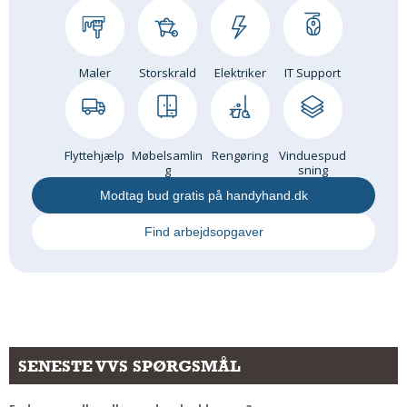
Maler
Storskrald
Elektriker
IT Support
Flyttehjælp
Møbelsamlin
Rengøring
Vinduespud
g
sning
Modtag bud gratis på handyhand.dk
Find arbejdsopgaver
SENESTE VVS SPØRGSMÅL