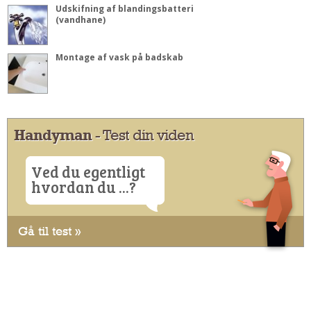
Udskifning af blandingsbatteri
(vandhane)
Montage af vask på badskab
Handyman
- Test din viden
Ved du egentligt
hvordan du ...?
Gå til test »