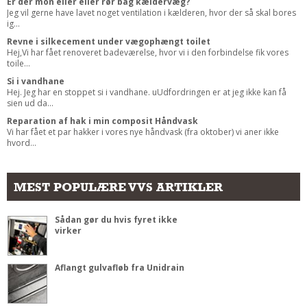
Er der mon eller eller rør bag kældervæg?
Jeg vil gerne have lavet noget ventilation i kælderen, hvor der så skal bores
ig...
Revne i silkecement under vægophængt toilet
Hej,Vi har fået renoveret badeværelse, hvor vi i den forbindelse fik vores
toile...
Si i vandhane
Hej. Jeg har en stoppet si i vandhane. uUdfordringen er at jeg ikke kan få
sien ud da...
Reparation af hak i min composit Håndvask
Vi har fået et par hakker i vores nye håndvask (fra oktober) vi aner ikke
hvord...
MEST POPULÆRE VVS ARTIKLER
Sådan gør du hvis fyret ikke
virker
Aflangt gulvafløb fra Unidrain