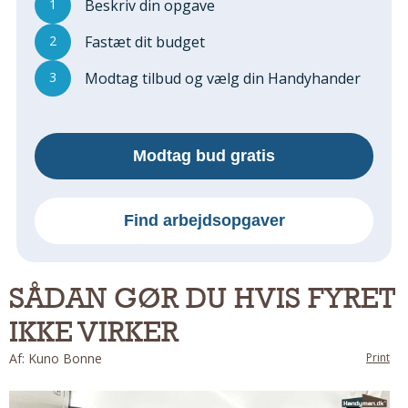
1
Beskriv din opgave
Regler Og Love
Udskiftning Og Montage
2
Fastæt dit budget
Om Materialer
3
Modtag tilbud og vælg din Handyhander
Tips Og Tests
VVS
Montage Og Udskiftning
Modtag bud gratis
Reparation Og Vedligehold
Varme Og Energi
Andet
Find arbejdsopgaver
MALER
Indendørs
SÅDAN GØR DU HVIS FYRET
Udendørs
IKKE VIRKER
Kan Det Males?
MURER
Af: Kuno Bonne
Print
Nybygning
Reparationer