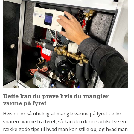
Om Materialer
Om Værktøj
GLARMESTER
Udskiftning Og Montage
Om Materialer
HANDYMAN
Tips Og Tricks
Kemi
Andet
Båd
Dette kan du prøve hvis du mangler
GARTNER
varme på fyret
Beplantning
Hvis du er så uheldig at mangle varme på fyret - eller
Belægning
snarere varme fra fyret, så kan du i denne artikel se en
Skadedyr
række gode tips til hvad man kan stille op, og hvad man
Om Værktøj