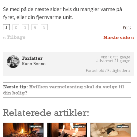
Se med på de næste sider hvis du mangler varme på
fyret, eller din fjernvarme unit.
1
2
3
4
5
Print
« Tilbage
Næste side »
Vist 16755 gange
Forfatter
Udskrevet 21 gange
Kuno Bonne
Forbehold / Rettigheder »
Næste tip:
Hvilken varmeløsning skal du vælge til
din bolig?
Relaterede artikler: