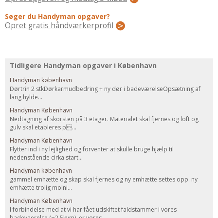
Regler Og Love
Søger du Handyman opgaver?
Udskiftning Og Montage
Opret gratis håndværkerprofil
Om Materialer
Tips Og Tests
VVS
Tidligere Handyman opgaver i København
Montage Og Udskiftning
Handyman københavn
Reparation Og Vedligehold
Dørtrin 2 stkDørkarmudbedring + ny dør i badeværelseOpsætning af
lang hylde...
Varme Og Energi
Handyman København
Andet
Nedtagning af skorsten på 3 etager. Materialet skal fjernes og loft og
gulv skal etableres p...
MALER
Handyman København
Indendørs
Flytter ind i ny lejlighed og forventer at skulle bruge hjælp til
nedenstående cirka start...
Udendørs
Handyman københavn
Kan Det Males?
gammel emhætte og skap skal fjernes og ny emhætte settes opp. ny
emhætte trolig molni...
MURER
Handyman København
Nybygning
I forbindelse med at vi har fået udskiftet faldstammer i vores
Reparationer
badevaerelse (~2.5kvm), er vores...