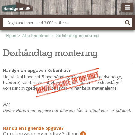
OM HANDYMAN.DK
FÅ 3 TILBUD
Hjem
>
Alle Projekter
>
Dørhåndtag montering
ANNONCERING
Dørhåndtag montering
BOLIG KØBERÅDGIVNING
TØMRER/SNEDKER
Handyman opgave i København
Montage Og Nybyg
Hej Vi skal have sat 5 nye håndtag på vores døre (indvendige,
trædøre) samt have sat et nyt hængsel på en lille skabslåge i
Reparation Og Vedligehold
vores indbyggede garderobeskab. Vi har købt materialerne.
Alt Om Køkkenet
Om Materialer
NB!
Om Værktøj
Denne Handyman opgave har allerede fået 3 tilbud eller er udløbet.
Andet
ELEKTRIKER
Har du en lignende opgave?
Opret opgaven og modtag 3 tilbud