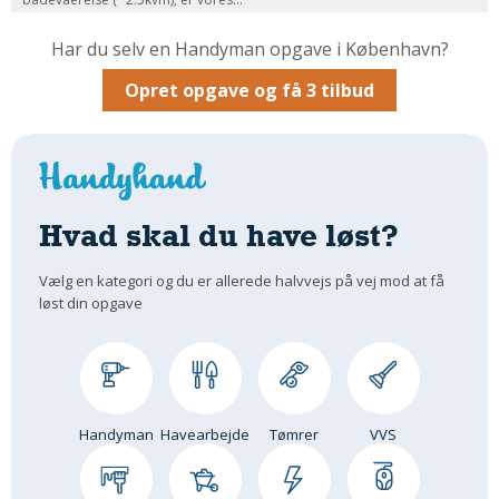
Om Materialer
Har du selv en Handyman opgave i København?
Om Værktøj
Opret opgave og få 3 tilbud
GLARMESTER
Udskiftning Og Montage
Om Materialer
HANDYMAN
Hvad skal du have løst?
Tips Og Tricks
Kemi
Vælg en kategori og du er allerede halvvejs på vej mod at få
Andet
løst din opgave
Båd
GARTNER
Beplantning
Belægning
Handyman
Havearbejde
Tømrer
VVS
Skadedyr
Om Værktøj