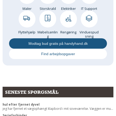
Andet
Maler
Storskrald
Elektriker
IT Support
RENGØRING
Rengøring Af Overflader
Pletleksikon
Flyttehjælp
Møbelsamlin
Rengøring
Vinduespud
g
sning
Modtag bud gratis på handyhand.dk
Find arbejdsopgaver
SENESTE SPØRGSMÅL
hul efter fjernet dyvel
jeg har fjernet et vægophængt klapbord i mit soveværelse. Væggen er mu...
Serieforbinder