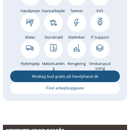
Andet
Handyman
Havearbejde
Tømrer
VVS
RENGØRING
Rengøring Af Overflader
Pletleksikon
Maler
Storskrald
Elektriker
IT Support
Flyttehjælp
Møbelsamlin
Rengøring
Vinduespud
g
sning
Modtag bud gratis på handyhand.dk
Find arbejdsopgaver