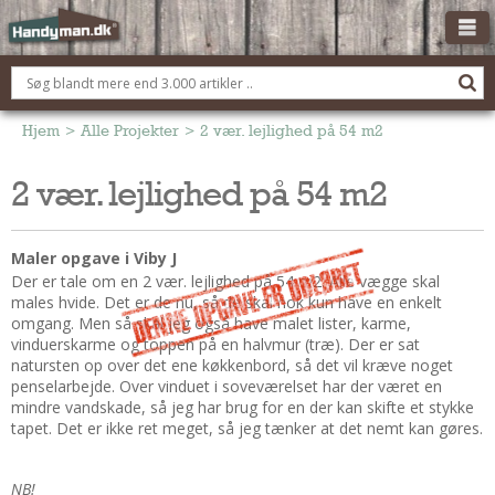
OM HANDYMAN.DK
FÅ 3 TILBUD
Hjem
>
Alle Projekter
>
2 vær. lejlighed på 54 m2
ANNONCERING
2 vær. lejlighed på 54 m2
BOLIG KØBERÅDGIVNING
TØMRER/SNEDKER
Maler opgave i Viby J
Montage Og Nybyg
Der er tale om en 2 vær. lejlighed på 54 m2. Alle vægge skal
males hvide. Det er de nu, så de skal nok kun have en enkelt
Reparation Og Vedligehold
omgang. Men så skal jeg også have malet lister, karme,
Alt Om Køkkenet
vinduerskarme og toppen på en halvmur (træ). Der er sat
natursten op over det ene køkkenbord, så det vil kræve noget
Om Materialer
penselarbejde. Over vinduet i soveværelset har der været en
Om Værktøj
mindre vandskade, så jeg har brug for en der kan skifte et stykke
tapet. Det er ikke ret meget, så jeg tænker at det nemt kan gøres.
Andet
ELEKTRIKER
NB!