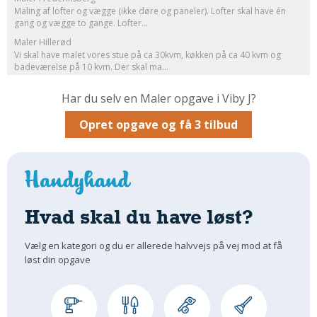
Maling af lofter og vægge (ikke døre og paneler). Lofter skal have én
Om Materialer
gang og vægge to gange. Lofter...
Om Værktøj
Maler Hillerød
Vi skal have malet vores stue på ca 30kvm, køkken på ca 40 kvm og
GLARMESTER
badeværelse på 10 kvm. Der skal ma...
Udskiftning Og Montage
Har du selv en Maler opgave i Viby J?
Om Materialer
Opret opgave og få 3 tilbud
HANDYMAN
Tips Og Tricks
Kemi
Andet
Båd
Hvad skal du have løst?
GARTNER
Vælg en kategori og du er allerede halvvejs på vej mod at få
Beplantning
løst din opgave
Belægning
Skadedyr
Om Værktøj