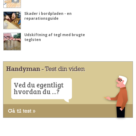
Skader i bordpladen - en
reparationsguide
Udskiftning af tegl med brugte
teglsten
Handyman
- Test din viden
Ved du egentligt
hvordan du ...?
Gå til test »