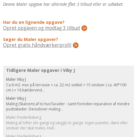
Regler Og Love
Denne Maler opgave har allerede fået 3 tilbud eller er udløbet.
Udskiftning Og Montage
Om Materialer
Har du en lignende opgave?
Opret opgaven og modtag 3 tilbud
Tips Og Tests
VVS
Søger du Maler opgaver?
Opret gratis håndværkerprofil
Montage Og Udskiftning
Reparation Og Vedligehold
Varme Og Energi
Tidligere Maler opgaver i Viby J
Andet
Maler Viby J
MALER
Ca.6 m2. mur på terrasse + ca. 22 m2 sokkel + 15 vinduer ( ca. 40*100
cm ) + 16 kældervind...
Indendørs
Maler Viby J
Udendørs
Maling (Skalcem) af to hus facader - samt forinden reparation af mindre
Kan Det Males?
pudsskader. Derudover maling...
Maler Frederiksberg
MURER
Maling af lofter (én gang) og vægge to gange. Ingen paneler, døre eller
vinduer der skal males. Hull...
Nybygning
Maler Frederiksberg
Reparationer