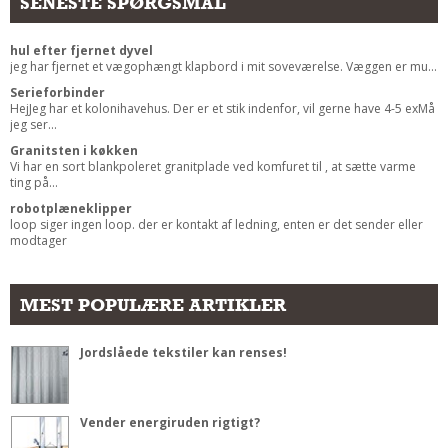
SENESTE SPØRGSMÅL
hul efter fjernet dyvel
jeg har fjernet et vægophængt klapbord i mit soveværelse. Væggen er mu...
Serieforbinder
HejJeg har et kolonihavehus. Der er et stik indenfor, vil gerne have 4-5 exMå
jeg ser...
Granitsten i køkken
Vi har en sort blankpoleret granitplade ved komfuret til , at sætte varme
ting på...
robotplæneklipper
loop siger ingen loop. der er kontakt af ledning, enten er det sender eller
modtager
MEST POPULÆRE ARTIKLER
Jordslåede tekstiler kan renses!
Vender energiruden rigtigt?