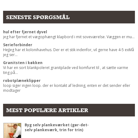
SENESTE SPØRGSMÅL
hul efter fjernet dyvel
jeg har fjernet et vægophængt klapbord i mit soveværelse. Væggen er mu...
Serieforbinder
HejJeg har et kolonihavehus. Der er et stik indenfor, vil gerne have 4-5 exMå
jeg ser...
Granitsten i køkken
Vi har en sort blankpoleret granitplade ved komfuret til , at sætte varme
ting på...
robotplæneklipper
loop siger ingen loop. der er kontakt af ledning, enten er det sender eller
modtager
MEST POPULÆRE ARTIKLER
Byg selv plankeværket (gør-det-
selv plankeværk, trin for trin)