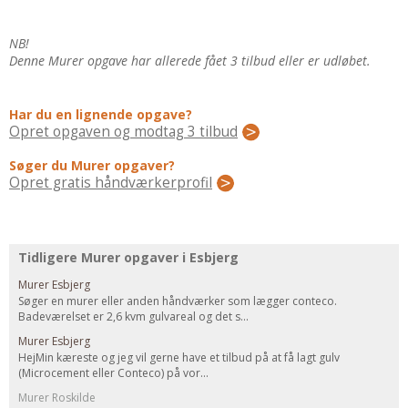
Regler Og Love
Udskiftning Og Montage
NB!
Om Materialer
Denne Murer opgave har allerede fået 3 tilbud eller er udløbet.
Tips Og Tests
VVS
Har du en lignende opgave?
Opret opgaven og modtag 3 tilbud
Montage Og Udskiftning
Søger du Murer opgaver?
Reparation Og Vedligehold
Opret gratis håndværkerprofil
Varme Og Energi
Andet
MALER
Tidligere Murer opgaver i Esbjerg
Indendørs
Murer Esbjerg
Udendørs
Søger en murer eller anden håndværker som lægger conteco.
Badeværelset er 2,6 kvm gulvareal og det s...
Kan Det Males?
Murer Esbjerg
MURER
HejMin kæreste og jeg vil gerne have et tilbud på at få lagt gulv
(Microcement eller Conteco) på vor...
Nybygning
Murer Roskilde
Reparationer