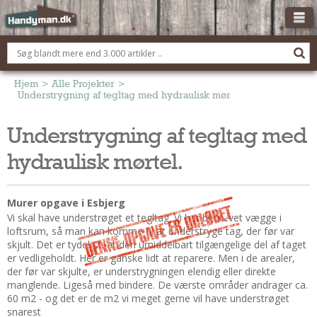
OM HANDYMAN.DK
FÅ 3 TILBUD
Hjem
>
Alle Projekter
>
Understrygning af tegltag med hydraulisk mørtel.
ANNONCERING
Understrygning af tegltag med
BOLIG KØBERÅDGIVNING
hydraulisk mørtel.
TØMRER/SNEDKER
Montage Og Nybyg
Reparation Og Vedligehold
Murer opgave i Esbjerg
Vi skal have understrøget et tegltag. Vi har bedrevet vægge i
Alt Om Køkkenet
loftsrum, så man kan komme til at understryge tag, der før var
Om Materialer
skjult. Det er tydeligt, at den umiddelbart tilgængelige del af taget
Om Værktøj
er vedligeholdt. Her er ganske lidt at reparere. Men i de arealer,
der før var skjulte, er understrygningen elendig eller direkte
Andet
manglende. Ligeså med bindere. De værste områder andrager ca.
60 m2 - og det er de m2 vi meget gerne vil have understrøget
ELEKTRIKER
snarest