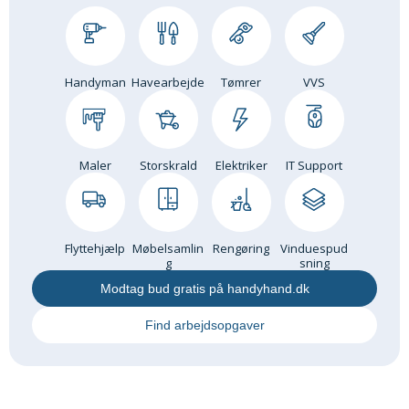
Andet
RENGØRING
Rengøring Af Overflader
Handyman
Havearbejde
Tømrer
VVS
Pletleksikon
Maler
Storskrald
Elektriker
IT Support
Flyttehjælp
Møbelsamlin
Rengøring
Vinduespud
g
sning
Modtag bud gratis på handyhand.dk
Find arbejdsopgaver