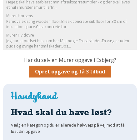
HejJeg skal have etableret min aftrækstørretumbler - og der skal laves
et hul i murstensmur til aftr...
Om Materialer
Murer Horsens
Om Værktøj
Remove existing wooden floor.Break concrete subfloor for 30 cm of
GLARMESTER
insulation space.Cast concrete for...
Murer Hvidovre
Udskiftning Og Montage
Jeg har et pudset hus som har fået nogle Frost skader.En væg er uden
Om Materialer
puds og øvrige har småskaderOps...
HANDYMAN
Har du selv en Murer opgave i Esbjerg?
Tips Og Tricks
Opret opgave og få 3 tilbud
Kemi
Andet
Båd
GARTNER
Hvad skal du have løst?
Beplantning
Belægning
Vælg en kategori og du er allerede halvvejs på vej mod at få
Skadedyr
løst din opgave
Om Værktøj