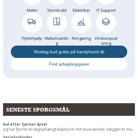
Andet
Maler
Storskrald
Elektriker
IT Support
RENGØRING
Rengøring Af Overflader
Pletleksikon
Flyttehjælp
Møbelsamlin
Rengøring
Vinduespud
g
sning
Modtag bud gratis på handyhand.dk
Find arbejdsopgaver
SENESTE SPØRGSMÅL
hul efter fjernet dyvel
jeg har fjernet et vægophængt klapbord i mit soveværelse. Væggen er mu...
Serieforbinder