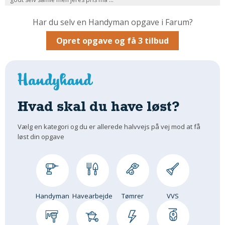
Om Materialer
Har du selv en Handyman opgave i Farum?
Om Værktøj
Opret opgave og få 3 tilbud
GLARMESTER
Udskiftning Og Montage
Om Materialer
HANDYMAN
Hvad skal du have løst?
Tips Og Tricks
Kemi
Vælg en kategori og du er allerede halvvejs på vej mod at få
Andet
løst din opgave
Båd
GARTNER
Beplantning
Belægning
Handyman
Havearbejde
Tømrer
VVS
Skadedyr
Om Værktøj