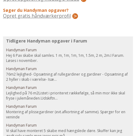
Regler Og Love
Søger du Handyman opgaver?
Udskiftning Og Montage
Opret gratis håndværkerprofil
Om Materialer
Tips Og Tests
VVS
Tidligere Handyman opgaver i Farum
Montage Og Udskiftning
Handyman Farum
Reparation Og Vedligehold
Hej 6 Pax skabe skal samles. 1 m, 1m, 1m, 1m, 1.5m, 2 m, 2m.I Farum.
Løses i november.
Varme Og Energi
Handyman Farum
Andet
76m2 lejlighed- Opsætning af rullegardiner og gardiner - Opsætning af
2 hyller i skab i værelse- Isæ...
MALER
Handyman Farum
Indendørs
Lejlighed på 76 m2Listet i prioriteret rækkefølge, så min mor ikke skal
fryse i julemåneden.Udskiftn...
Udendørs
Handyman Farum
Kan Det Males?
Montering af plissegardiner (evt.afkortning af samme). Spørger for en
veninde
MURER
Handyman Farum
Nybygning
Vi skal have monteret 5 skabe med hængslede døre. Skuffer kan jeg
Reparationer
godt selv samle men jeres pris må ...