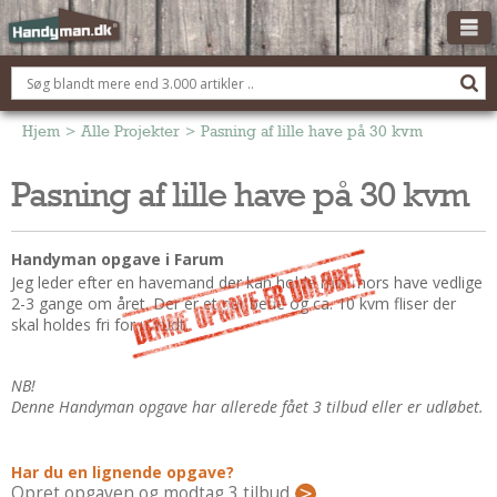
OM HANDYMAN.DK
FÅ 3 TILBUD
Hjem
>
Alle Projekter
>
Pasning af lille have på 30 kvm
ANNONCERING
Pasning af lille have på 30 kvm
BOLIG KØBERÅDGIVNING
TØMRER/SNEDKER
Handyman opgave i Farum
Montage Og Nybyg
Jeg leder efter en havemand der kan holde min mors have vedlige
2-3 gange om året. Der er et par bede og ca. 10 kvm fliser der
Reparation Og Vedligehold
skal holdes fri for ukrudt.
Alt Om Køkkenet
Om Materialer
NB!
Om Værktøj
Denne Handyman opgave har allerede fået 3 tilbud eller er udløbet.
Andet
ELEKTRIKER
Har du en lignende opgave?
Opret opgaven og modtag 3 tilbud