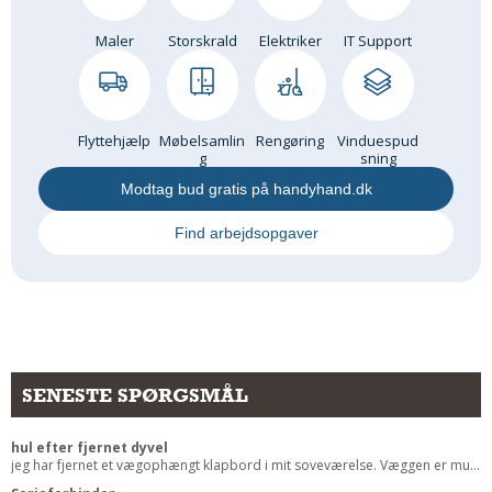
Andet
Maler
Storskrald
Elektriker
IT Support
RENGØRING
Rengøring Af Overflader
Pletleksikon
Flyttehjælp
Møbelsamlin
Rengøring
Vinduespud
g
sning
Modtag bud gratis på handyhand.dk
Find arbejdsopgaver
SENESTE SPØRGSMÅL
hul efter fjernet dyvel
jeg har fjernet et vægophængt klapbord i mit soveværelse. Væggen er mu...