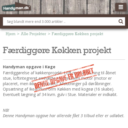
OM HANDYMAN.DK
FÅ 3 TILBUD
Hjem
>
Alle Projekter
>
Færdiggøre Køkken projekt
ANNONCERING
Færdiggøre Køkken projekt
BOLIG KØBERÅDGIVNING
TØMRER/SNEDKER
Handyman opgave i Køge
Montage Og Nybyg
Færdiggørelse af køkkenprojekt: Loft med afslutning til åbnet
stue, loftintegreret emhætte med ekstern motor (motor er
Reparation Og Vedligehold
placeret, men ikke forbundet). Afslutninger på døråbninger.
Alt Om Køkkenet
Opsætning af Ikea/PlusForm Køkken med kogeø (16 skabe).
Eventuelt lægning af 34 kvm. gulv i Stue. Materialer er indkøbt.
Om Materialer
Om Værktøj
NB!
Andet
Denne Handyman opgave har allerede fået 3 tilbud eller er udløbet.
ELEKTRIKER