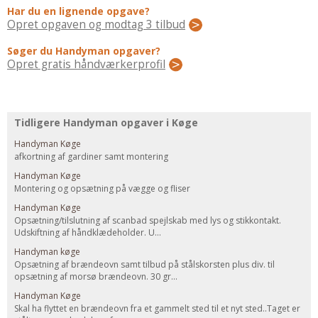
Regler Og Love
Har du en lignende opgave?
Opret opgaven og modtag 3 tilbud
Udskiftning Og Montage
Om Materialer
Søger du Handyman opgaver?
Opret gratis håndværkerprofil
Tips Og Tests
VVS
Montage Og Udskiftning
Tidligere Handyman opgaver i Køge
Reparation Og Vedligehold
Handyman Køge
Varme Og Energi
afkortning af gardiner samt montering
Andet
Handyman Køge
Montering og opsætning på vægge og fliser
MALER
Handyman Køge
Indendørs
Opsætning/tilslutning af scanbad spejlskab med lys og stikkontakt.
Udskiftning af håndklædeholder. U...
Udendørs
Handyman køge
Kan Det Males?
Opsætning af brændeovn samt tilbud på stålskorsten plus div. til
MURER
opsætning af morsø brændeovn. 30 gr...
Handyman Køge
Nybygning
Skal ha flyttet en brændeovn fra et gammelt sted til et nyt sted..Taget er
Reparationer