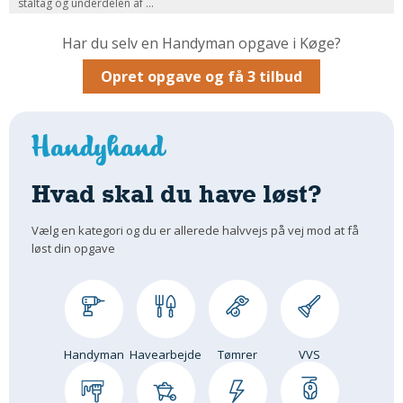
ståltag og underdelen af ...
Om Materialer
Har du selv en Handyman opgave i Køge?
Om Værktøj
Opret opgave og få 3 tilbud
GLARMESTER
Udskiftning Og Montage
Om Materialer
HANDYMAN
Hvad skal du have løst?
Tips Og Tricks
Kemi
Vælg en kategori og du er allerede halvvejs på vej mod at få
Andet
løst din opgave
Båd
GARTNER
Beplantning
Belægning
Handyman
Havearbejde
Tømrer
VVS
Skadedyr
Om Værktøj