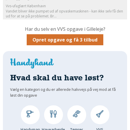
Vvs-ufaglært København
Om Materialer
Vandet bliver ikke pumpet ud af opvaskemaskinen - kan ikke selv få den
Om Værktøj
ud for at se på problemet. Br...
GLARMESTER
Har du selv en VVS opgave i Gilleleje?
Udskiftning Og Montage
Opret opgave og få 3 tilbud
Om Materialer
HANDYMAN
Tips Og Tricks
Kemi
Hvad skal du have løst?
Andet
Båd
Vælg en kategori og du er allerede halvvejs på vej mod at få
GARTNER
løst din opgave
Beplantning
Belægning
Skadedyr
Om Værktøj
Handyman
Havearbejde
Tømrer
VVS