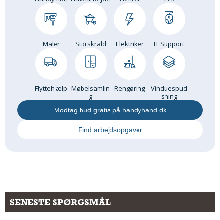
Andet
RENGØRING
Rengøring Af Overflader
Maler
Storskrald
Elektriker
IT Support
Pletleksikon
Flyttehjælp
Møbelsamlin
Rengøring
Vinduespud
g
sning
Modtag bud gratis på handyhand.dk
Find arbejdsopgaver
SENESTE SPØRGSMÅL