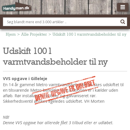
OM HANDYMAN.DK
FÅ 3 TILBUD
Hjem
>
Alle Projekter
>
Udskift 100 l varmtvandsbeholder til ny
ANNONCERING
Udskift 100 l
BOLIG KØBERÅDGIVNING
varmtvandsbeholder til ny
TØMRER/SNEDKER
Montage Og Nybyg
VVS opgave i Gilleleje
Reparation Og Vedligehold
En 14 år gammel Metro varmtvandsbeholder ønskes udskiftet til
Alt Om Køkkenet
en tilsvarende Metro beholder. Installationen er i kælder uden
afløb. Rør installation i kobber og galvaniseret rør.
Om Materialer
Sikkerhedsventil ønskes ligeledes udskiftet. VH Morten
Om Værktøj
Andet
NB!
Denne VVS opgave har allerede fået 3 tilbud eller er udløbet.
ELEKTRIKER