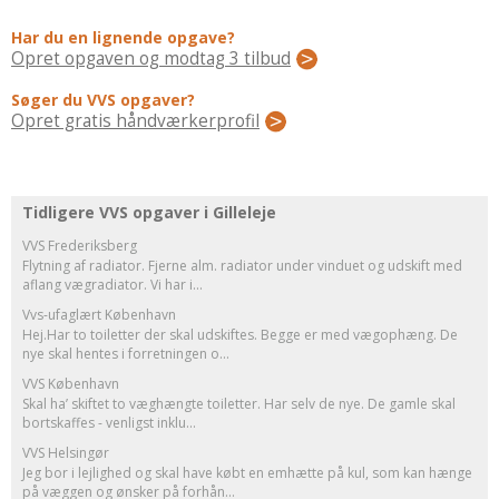
Regler Og Love
Har du en lignende opgave?
Udskiftning Og Montage
Opret opgaven og modtag 3 tilbud
Om Materialer
Søger du VVS opgaver?
Tips Og Tests
Opret gratis håndværkerprofil
VVS
Montage Og Udskiftning
Reparation Og Vedligehold
Tidligere VVS opgaver i Gilleleje
Varme Og Energi
VVS Frederiksberg
Andet
Flytning af radiator. Fjerne alm. radiator under vinduet og udskift med
aflang vægradiator. Vi har i...
MALER
Vvs-ufaglært København
Indendørs
Hej.Har to toiletter der skal udskiftes. Begge er med vægophæng. De
nye skal hentes i forretningen o...
Udendørs
VVS København
Kan Det Males?
Skal ha’ skiftet to væghængte toiletter. Har selv de nye. De gamle skal
bortskaffes - venligst inklu...
MURER
VVS Helsingør
Nybygning
Jeg bor i lejlighed og skal have købt en emhætte på kul, som kan hænge
på væggen og ønsker på forhån...
Reparationer