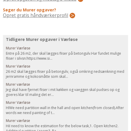
Regler Og Love
Søger du Murer opgaver?
Udskiftning Og Montage
Opret gratis håndværkerprofil
Om Materialer
Tips Og Tests
VVS
Tidligere Murer opgaver i Værløse
Montage Og Udskiftning
Murer Værløse
Reparation Og Vedligehold
Entre på 26 m2, der skal lægges fliser på betongulv.Har fundet mulige
fliser i silvsn:https://www.si...
Varme Og Energi
Murer Værløse
Andet
26 m2 skal lægges fliser på betongulv, også omkring nedsænkning med
jernramme og kokosmåtte som skal...
MALER
Murer værløse
Indendørs
Jeg skal have fjernet fliser i mit køkken og vaeggen skal pudses op og
goeres klar til maling det er...
Udendørs
Murer Værløse
Kan Det Males?
HIWe need partition wall in the hall and open kitchen(from closed).After
words we need painting of t...
MURER
Murer værløse
Nybygning
HiI need to know the estimation for the below task,1. Open kitchen2.
Reparationer
Additinal partition / room3. Pa...