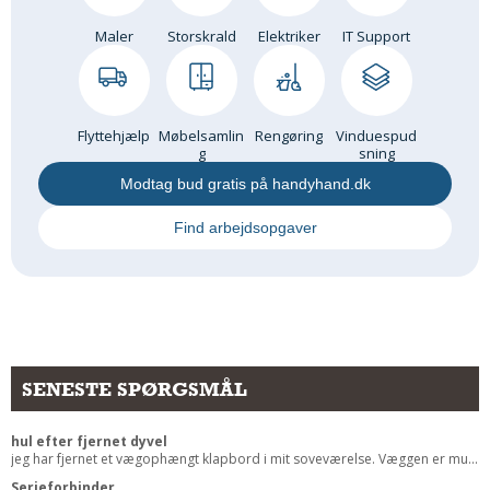
Andet
Maler
Storskrald
Elektriker
IT Support
RENGØRING
Rengøring Af Overflader
Pletleksikon
Flyttehjælp
Møbelsamlin
Rengøring
Vinduespud
g
sning
Modtag bud gratis på handyhand.dk
Find arbejdsopgaver
SENESTE SPØRGSMÅL
hul efter fjernet dyvel
jeg har fjernet et vægophængt klapbord i mit soveværelse. Væggen er mu...
Serieforbinder