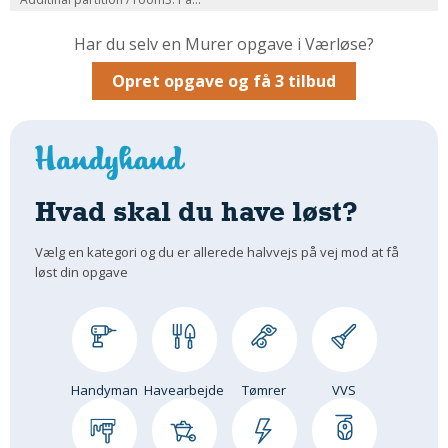
Om Materialer
Har du selv en Murer opgave i Værløse?
Om Værktøj
Opret opgave og få 3 tilbud
GLARMESTER
Udskiftning Og Montage
Om Materialer
HANDYMAN
Hvad skal du have løst?
Tips Og Tricks
Kemi
Vælg en kategori og du er allerede halvvejs på vej mod at få
Andet
løst din opgave
Båd
GARTNER
Beplantning
Belægning
Handyman
Havearbejde
Tømrer
VVS
Skadedyr
Om Værktøj