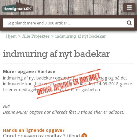
OM HANDYMAN.DK
FÅ 3 TILBUD
Hjem
>
Alle Projekter
>
indmuring af nyt badekar
ANNONCERING
indmuring af nyt badekar
BOLIG KØBERÅDGIVNING
TØMRER/SNEDKER
Murer opgave i Værløse
Montage Og Nybyg
indmuring af nyt badekar+opsætte fliser på væg bag og på det
indmurede kar,,,blikkenslager montere kar den 24-09-2018 gamle
Reparation Og Vedligehold
fliser er nedtaget,,væggen bag karet er gasbeton
Alt Om Køkkenet
Om Materialer
NB!
Om Værktøj
Denne Murer opgave har allerede fået 3 tilbud eller er udløbet.
Andet
ELEKTRIKER
Har du en lignende opgave?
Opret opgaven og modtag 3 tilbud