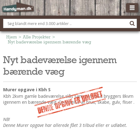
OM HANDYMAN.DK
FÅ 3 TILBUD
Hjem
>
Alle Projekter
>
Nyt badeværelse igennem bærende væg
ANNONCERING
Nyt badeværelse igennem
BOLIG KØBERÅDGIVNING
bærende væg
TØMRER/SNEDKER
Montage Og Nybyg
Reparation Og Vedligehold
Murer opgave i Kbh S
Kbh 2kvm gamle badeværelse slås sammen med bryggers 8kvm
Alt Om Køkkenet
igennem en bærende væg. Oprettelse af brus, skabe, gulv, fliser .
Om Materialer
Om Værktøj
NB!
Andet
Denne Murer opgave har allerede fået 3 tilbud eller er udløbet.
ELEKTRIKER