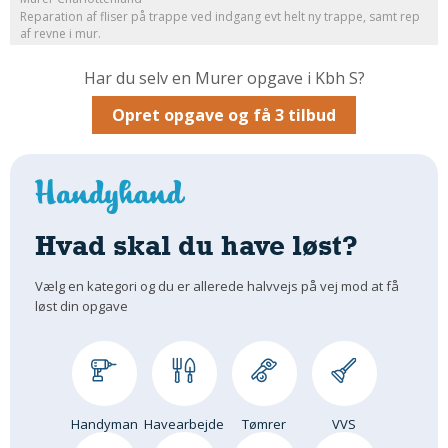
Reparation af fliser på trappe ved indgang evt helt ny trappe, samt rep
Om Materialer
af revne i mur.
Om Værktøj
Har du selv en Murer opgave i Kbh S?
GLARMESTER
Opret opgave og få 3 tilbud
Udskiftning Og Montage
Om Materialer
HANDYMAN
Tips Og Tricks
Kemi
Hvad skal du have løst?
Andet
Vælg en kategori og du er allerede halvvejs på vej mod at få
Båd
løst din opgave
GARTNER
Beplantning
Belægning
Skadedyr
Handyman
Havearbejde
Tømrer
VVS
Om Værktøj