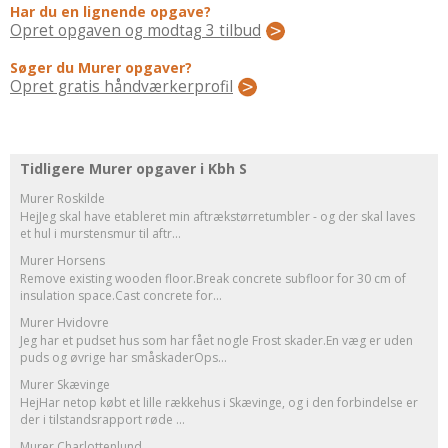
Regler Og Love
Har du en lignende opgave?
Opret opgaven og modtag 3 tilbud
Udskiftning Og Montage
Om Materialer
Søger du Murer opgaver?
Opret gratis håndværkerprofil
Tips Og Tests
VVS
Montage Og Udskiftning
Tidligere Murer opgaver i Kbh S
Reparation Og Vedligehold
Murer Roskilde
Varme Og Energi
HejJeg skal have etableret min aftrækstørretumbler - og der skal laves
et hul i murstensmur til aftr...
Andet
Murer Horsens
MALER
Remove existing wooden floor.Break concrete subfloor for 30 cm of
insulation space.Cast concrete for...
Indendørs
Murer Hvidovre
Udendørs
Jeg har et pudset hus som har fået nogle Frost skader.En væg er uden
Kan Det Males?
puds og øvrige har småskaderOps...
Murer Skævinge
MURER
HejHar netop købt et lille rækkehus i Skævinge, og i den forbindelse er
Nybygning
der i tilstandsrapport røde ...
Murer Charlottenlund
Reparationer