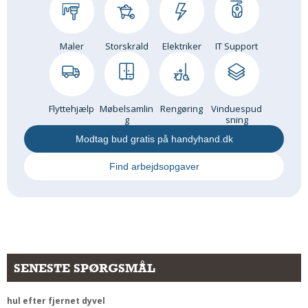
Andet
RENGØRING
Maler
Storskrald
Elektriker
IT Support
Rengøring Af Overflader
Pletleksikon
Flyttehjælp
Møbelsamlin
Rengøring
Vinduespud
g
sning
Modtag bud gratis på handyhand.dk
Find arbejdsopgaver
SENESTE SPØRGSMÅL
hul efter fjernet dyvel