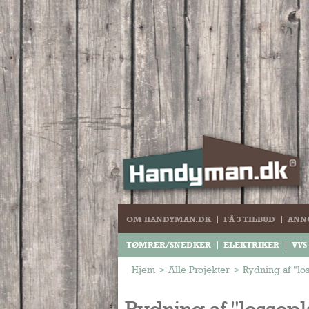
OM HANDYMAN.DK
FÅ 3 TILBUD
ANN
TØMRER/SNEDKER
ELEKTRIKER
VVS
Hjem
>
Alle Projekter
>
Rydning af "lo
Rydning af "lossepl