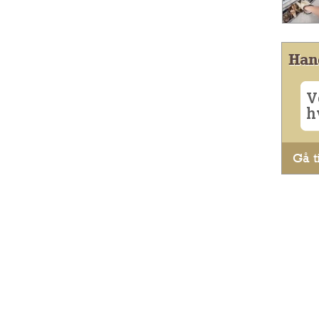
Han
V
h
Gå ti