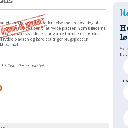
 brugt som losseplads i forbindelse med renovering af
H
vi kan ikke finde tiden til at rydde pladsen. Som billederne
urbrokker, malerspande, et par gamle tomme olietønder,
lø
 vil rydde pladsen og køre det til genbrugspladsen.
akt på mail
Vælg
halv
 tilbud eller er udløbet.
H
msø