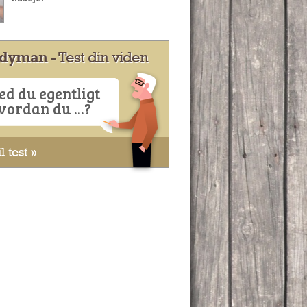
dyman
- Test din viden
ed du egentligt
vordan du ...?
l test »