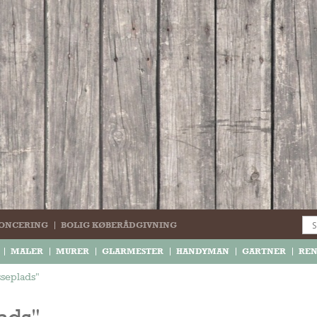
ONCERING
BOLIG KØBERÅDGIVNING
MALER
MURER
GLARMESTER
HANDYMAN
GARTNER
RE
sseplads"
ads"