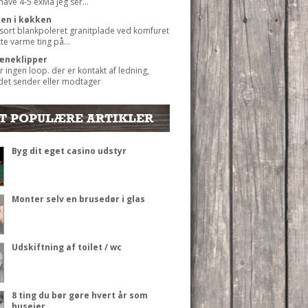
 have 4-5 exMå jeg ser...
ten i køkken
 sort blankpoleret granitplade ved komfuret
ætte varme ting på...
æneklipper
r ingen loop. der er kontakt af ledning,
det sender eller modtager
T POPULÆRE ARTIKLER
Byg dit eget casino udstyr
Monter selv en brusedør i glas
Udskiftning af toilet / wc
8 ting du bør gøre hvert år som
husejer