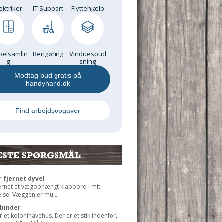
ektriker
IT Support
Flyttehjælp
elsamlin
Rengøring
Vinduespud
g
sning
Modtag bud gratis på
handyhand.dk
Find arbejdsopgaver
ESTE SPØRGSMÅL
r fjernet dyvel
jernet et vægophængt klapbord i mit
lse. Væggen er mu...
rbinder
r et kolonihavehus. Der er et stik indenfor,