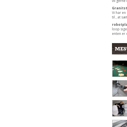
vil gerne
Granits
Vi har en
til , at s
robotpl
loop sige
enten er 
MES