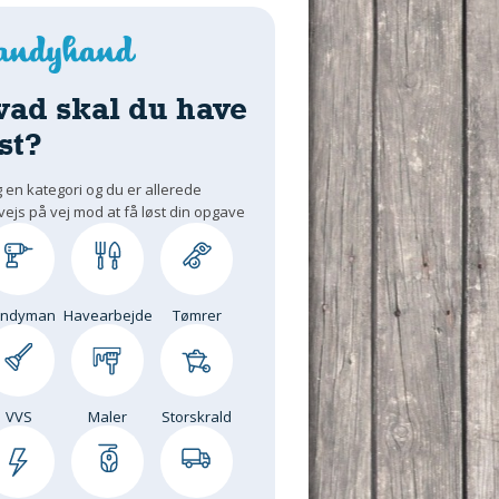
vad skal du have
st?
 en kategori og du er allerede
vejs på vej mod at få løst din opgave
andyman
Havearbejde
Tømrer
VVS
Maler
Storskrald