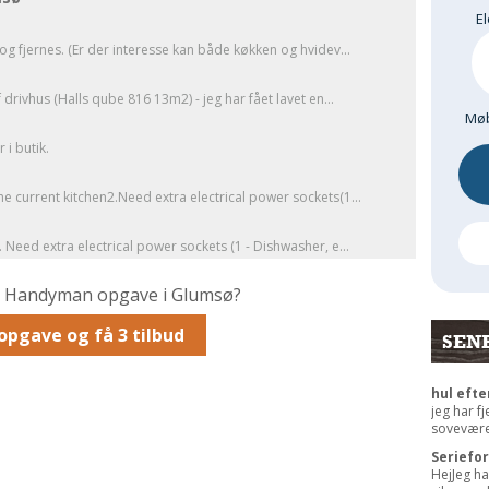
El
og fjernes. (Er der interesse kan både køkken og hvidev...
drivhus (Halls qube 816 13m2) - jeg har fået lavet en...
Møb
i butik.
 current kitchen2.Need extra electrical power sockets(1...
 Need extra electrical power sockets (1 - Dishwasher, e...
n Handyman opgave i Glumsø?
opgave og få 3 tilbud
SEN
hul efte
jeg har f
sovevære
Seriefo
HejJeg ha