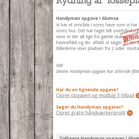
Handyman opgave i Glumsø
Vi har et område i vores have som vi har
vores hus. Det har taget lidt overhånd og 
viser er der alt lige fra gamle skabe, m
haveaffald og div. affald. Vi søger en der
Billederne viser pladsen fra 2 sider. Kont
NB!
Denne Handyman opgave har allerede fået 3
Har du en lignende opgave?
Opret opgaven og modtag 3 tilbud
Søger du Handyman opgaver?
Opret gratis håndværkerprofil
Tidligere Handyman opgaver i Glu