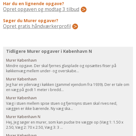
Regler Og Love
Har du en lignende opgave?
Opret opgaven og modtag 3 tilbud
Udskiftning Og Montage
Om Materialer
Søger du Murer opgaver?
Opret gratis håndværkerprofil
Tips Og Tests
VVS
Montage Og Udskiftning
Tidligere Murer opgaver i København N
Reparation Og Vedligehold
Murer København
Varme Og Energi
Mindre opgave. Der skal fjernes glasplade og opsættes fliser på
køkkenvæg mellem under- og overskabe...
Andet
Murer København
MALER
Jeg har en ydervæg i køkken (gammel ejendom fra 1939). Der er tale om
en væg på godt 1 meter i bredd...
Indendørs
Murer København
Udendørs
Væg i stuen mellem spise stuen og fjernsyns stuen skal rives ned,
Kan Det Males?
væggen er ikke bærende. Ny væg ska...
Murer København N
MURER
Hej, Jeg søger en murer, som kan pudse tre vægge op (Væg 1: 1.50 x
Nybygning
2.50, Væg 2: 70 x 2.50, Væg 3: 3 ...
Murer København
Reparationer