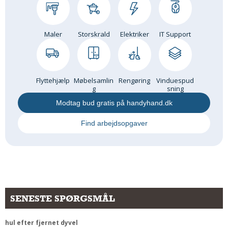
Andet
RENGØRING
Maler
Storskrald
Elektriker
IT Support
Rengøring Af Overflader
Pletleksikon
Flyttehjælp
Møbelsamlin
Rengøring
Vinduespud
g
sning
Modtag bud gratis på handyhand.dk
Find arbejdsopgaver
SENESTE SPØRGSMÅL
hul efter fjernet dyvel