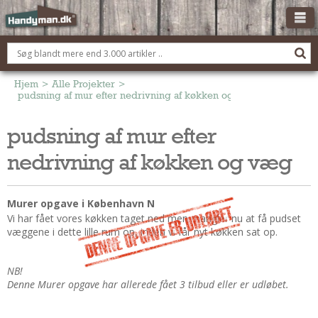
OM HANDYMAN.DK
FÅ 3 TILBUD
Hjem
>
Alle Projekter
>
pudsning af mur efter nedrivning af køkken og væg
ANNONCERING
pudsning af mur efter
BOLIG KØBERÅDGIVNING
nedrivning af køkken og væg
TØMRER/SNEDKER
Montage Og Nybyg
Reparation Og Vedligehold
Murer opgave i København N
Vi har fået vores køkken taget ned men mangler nu at få pudset
Alt Om Køkkenet
væggene i dette lille rum op, inden vi får nyt køkken sat op.
Om Materialer
Om Værktøj
NB!
Andet
Denne Murer opgave har allerede fået 3 tilbud eller er udløbet.
ELEKTRIKER