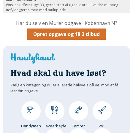
Ønskes udført i uge 33, gerne start af ugen: dørhul i ældre murvæg
Om Materialer
udfyldt (gerne med med multiplade...
Om Værktøj
Har du selv en Murer opgave i København N?
GLARMESTER
Opret opgave og få 3 tilbud
Udskiftning Og Montage
Om Materialer
HANDYMAN
Tips Og Tricks
Kemi
Hvad skal du have løst?
Andet
Vælg en kategori og du er allerede halvvejs på vej mod at få
Båd
løst din opgave
GARTNER
Beplantning
Belægning
Skadedyr
Handyman
Havearbejde
Tømrer
VVS
Om Værktøj