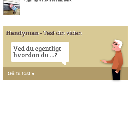
Fugning af skifersålbænk
Handyman
- Test din viden
Ved du egentligt
hvordan du ...?
Gå til test »