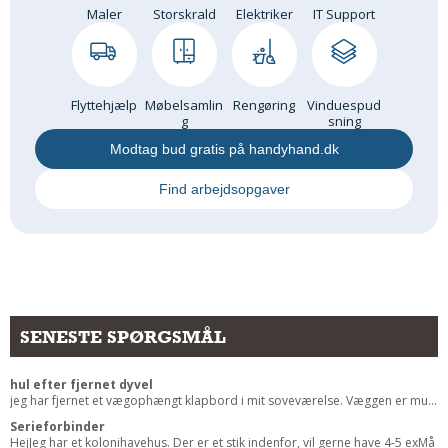
Maler
Storskrald
Elektriker
IT Support
Andet
RENGØRING
Rengøring Af Overflader
Flyttehjælp
Møbelsamlin
Rengøring
Vinduespud
Pletleksikon
g
sning
Modtag bud gratis på handyhand.dk
Find arbejdsopgaver
SENESTE SPØRGSMÅL
hul efter fjernet dyvel
jeg har fjernet et vægophængt klapbord i mit soveværelse. Væggen er mu...
Serieforbinder
HejJeg har et kolonihavehus. Der er et stik indenfor, vil gerne have 4-5 exMå