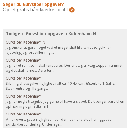
Regler Og Love
Søger du Gulvsliber opgaver?
Opret gratis håndværkerprofil
Udskiftning Og Montage
Om Materialer
Tips Og Tests
Tidligere Gulvsliber opgaver i København N
VVS
Gulvsliber København N
Montage Og Udskiftning
Jeg ønsker at gøre noget ved et meget slidt lille terrazzo gulv i en
lejebolig. Jeg forestiller mig ...
Reparation Og Vedligehold
Gulvsliber København
Varme Og Energi
Jeg har et rum, som skal renoveres. Der er væg-til-væg tæppe i rummet,
Andet
og det skal fjernes. Derefter...
MALER
Gulvsliber København
Slibning af trægulve i lejlighed i alt ca. 40-45 kvm. Østerbro 1. Sal. 2.
Indendørs
Stuer, entre og lille gang...
Udendørs
Gulvsliber København
Jeg har nogle trægulve jeg gerne vil have afslebet. De trænger bare til en
Kan Det Males?
opfriskning og mådke rn l...
MURER
Gulvsliber København
Vi har overtaget en lejlighed hvor der i den ene stue har ligget et
Nybygning
skridsikkert underlag. Underlage...
Reparationer