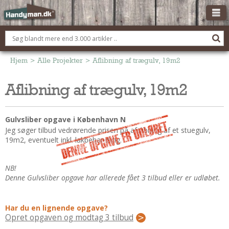
OM HANDYMAN.DK
FÅ 3 TILBUD
Hjem
>
Alle Projekter
>
Aflibning af trægulv, 19m2
ANNONCERING
Aflibning af trægulv, 19m2
BOLIG KØBERÅDGIVNING
TØMRER/SNEDKER
Gulvsliber opgave i København N
Montage Og Nybyg
Jeg søger tilbud vedrørende prisen på afslibning af et stuegulv,
19m2, eventuelt inkl. lakbehandling.
Reparation Og Vedligehold
Alt Om Køkkenet
NB!
Om Materialer
Denne Gulvsliber opgave har allerede fået 3 tilbud eller er udløbet.
Om Værktøj
Andet
Har du en lignende opgave?
ELEKTRIKER
Opret opgaven og modtag 3 tilbud