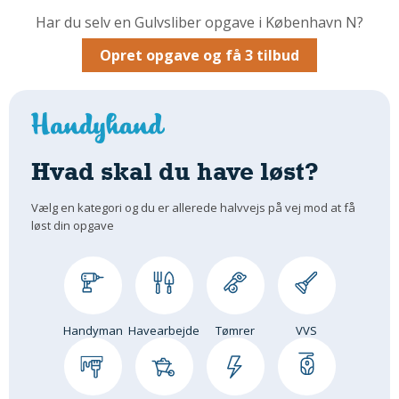
Har du selv en Gulvsliber opgave i København N?
Om Materialer
Om Værktøj
Opret opgave og få 3 tilbud
GLARMESTER
Udskiftning Og Montage
Om Materialer
HANDYMAN
Hvad skal du have løst?
Tips Og Tricks
Vælg en kategori og du er allerede halvvejs på vej mod at få
Kemi
løst din opgave
Andet
Båd
GARTNER
Beplantning
Handyman
Havearbejde
Tømrer
VVS
Belægning
Skadedyr
Om Værktøj