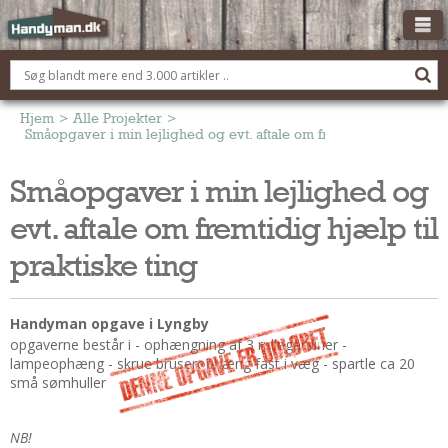
OM HANDYMAN.DK
FÅ 3 TILBUD
Hjem
>
Alle Projekter
>
Småopgaver i min lejlighed og evt. aftale om fremtidig hjælp til p
ANNONCERING
Småopgaver i min lejlighed og
BOLIG KØBERÅDGIVNING
evt. aftale om fremtidig hjælp til
TØMRER/SNEDKER
Montage Og Nybyg
praktiske ting
Reparation Og Vedligehold
Alt Om Køkkenet
Handyman opgave i Lyngby
Om Materialer
opgaverne består i - ophængning af 3 rullegardiner -
lampeophæng - skrue bruserophæng fast i væg - spartle ca 20
Om Værktøj
små sømhuller
Andet
ELEKTRIKER
NB!