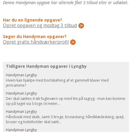
Regler Og Love
Denne Handyman opgave har allerede fået 3 tilbud eller er udløbet.
Udskiftning Og Montage
Om Materialer
Har du en lignende opgave?
Opret opgaven og modtag 3 tilbud
Tips Og Tests
VVS
Søger du Handyman opgaver?
Opret gratis håndværkerprofil
Montage Og Udskiftning
Reparation Og Vedligehold
Varme Og Energi
Tidligere Handyman opgaver i Lyngby
Andet
Handyman Lyngby
MALER
Hvem kan hjælpe med bortskafning af et gammelt klaver med
jernramme?
Indendørs
Handyman Lyngby
Udendørs
Der skal sættes 4 stk fugleværn op med lim på tagryg - man kan komme
op på taget via S-toge (4 meter...
Kan Det Males?
Handyman Lyngby
MURER
Håndvask med skab, samt 3 kroge, brusestang, håndklædestang, spejl,
bruser og toiletholder skal sætt...
Nybygning
Handyman Lyngby
Reparationer