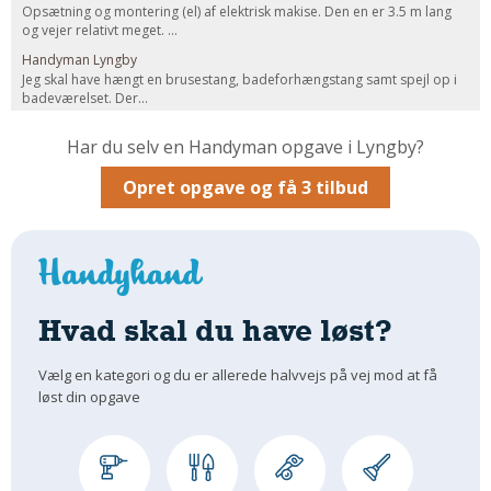
Opsætning og montering (el) af elektrisk makise. Den en er 3.5 m lang
Om Materialer
og vejer relativt meget. ...
Handyman Lyngby
Om Værktøj
Jeg skal have hængt en brusestang, badeforhængstang samt spejl op i
GLARMESTER
badeværelset. Der...
Udskiftning Og Montage
Har du selv en Handyman opgave i Lyngby?
Om Materialer
Opret opgave og få 3 tilbud
HANDYMAN
Tips Og Tricks
Kemi
Andet
Båd
Hvad skal du have løst?
GARTNER
Vælg en kategori og du er allerede halvvejs på vej mod at få
Beplantning
løst din opgave
Belægning
Skadedyr
Om Værktøj