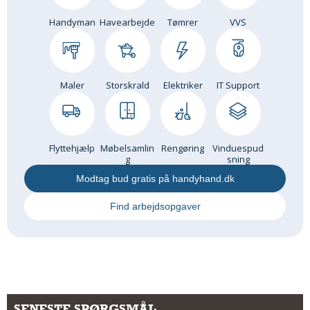
Andet
Handyman
Havearbejde
Tømrer
VVS
RENGØRING
Rengøring Af Overflader
Pletleksikon
Maler
Storskrald
Elektriker
IT Support
Flyttehjælp
Møbelsamlin
Rengøring
Vinduespud
g
sning
Modtag bud gratis på handyhand.dk
Find arbejdsopgaver
SENESTE SPØRGSMÅL