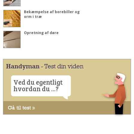
Bekæmpelse af borebiller og
orm i træ
Opretning af døre
Handyman
- Test din viden
Ved du egentligt
hvordan du ...?
Gå til test »