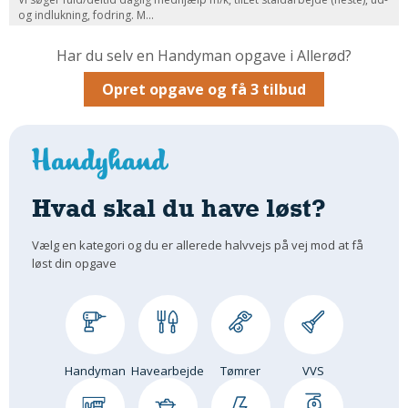
og indlukning, fodring. M...
Om Materialer
Om Værktøj
Har du selv en Handyman opgave i Allerød?
GLARMESTER
Opret opgave og få 3 tilbud
Udskiftning Og Montage
Om Materialer
HANDYMAN
Tips Og Tricks
Hvad skal du have løst?
Kemi
Andet
Vælg en kategori og du er allerede halvvejs på vej mod at få
løst din opgave
Båd
GARTNER
Beplantning
Belægning
Handyman
Havearbejde
Tømrer
VVS
Skadedyr
Om Værktøj