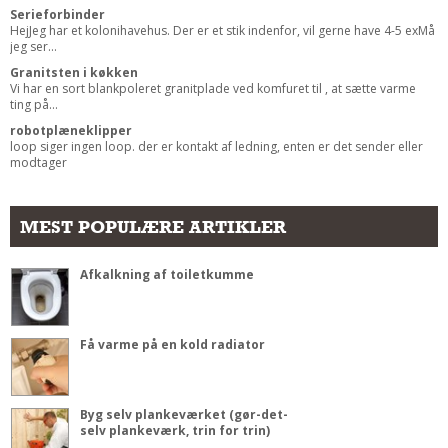
Serieforbinder
HejJeg har et kolonihavehus. Der er et stik indenfor, vil gerne have 4-5 exMå
jeg ser...
Granitsten i køkken
Vi har en sort blankpoleret granitplade ved komfuret til , at sætte varme
ting på...
robotplæneklipper
loop siger ingen loop. der er kontakt af ledning, enten er det sender eller
modtager
MEST POPULÆRE ARTIKLER
Afkalkning af toiletkumme
Få varme på en kold radiator
Byg selv plankeværket (gør-det-
selv plankeværk, trin for trin)