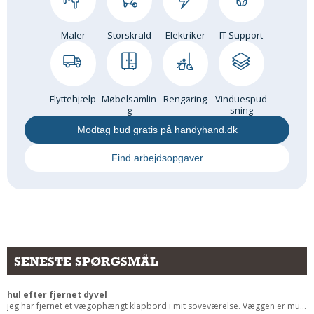
Andet
Maler
Storskrald
Elektriker
IT Support
RENGØRING
Rengøring Af Overflader
Pletleksikon
Flyttehjælp
Møbelsamlin
Rengøring
Vinduespud
g
sning
Modtag bud gratis på handyhand.dk
Find arbejdsopgaver
SENESTE SPØRGSMÅL
hul efter fjernet dyvel
jeg har fjernet et vægophængt klapbord i mit soveværelse. Væggen er mu...