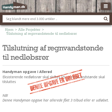
OM HANDYMAN.DK
FÅ 3 TILBUD
Hjem
>
Alle Projekter
>
Tilslutning af regnvandstønde til nedløbsrør
ANNONCERING
Tilslutning af regnvandstønde
BOLIG KØBERÅDGIVNING
til nedløbsrør
TØMRER/SNEDKER
Montage Og Nybyg
Reparation Og Vedligehold
Handyman opgave i Allerød
Eksisterende nedløbsrør skal skiftes (?) og regnvandstønde skal
Alt Om Køkkenet
tilsluttes
Om Materialer
Om Værktøj
NB!
Andet
Denne Handyman opgave har allerede fået 3 tilbud eller er udløbet.
ELEKTRIKER