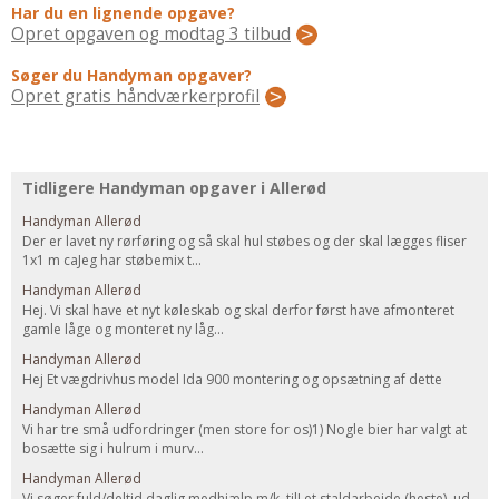
Regler Og Love
Har du en lignende opgave?
Opret opgaven og modtag 3 tilbud
Udskiftning Og Montage
Om Materialer
Søger du Handyman opgaver?
Opret gratis håndværkerprofil
Tips Og Tests
VVS
Montage Og Udskiftning
Tidligere Handyman opgaver i Allerød
Reparation Og Vedligehold
Handyman Allerød
Varme Og Energi
Der er lavet ny rørføring og så skal hul støbes og der skal lægges fliser
1x1 m caJeg har støbemix t...
Andet
Handyman Allerød
MALER
Hej. Vi skal have et nyt køleskab og skal derfor først have afmonteret
gamle låge og monteret ny låg...
Indendørs
Handyman Allerød
Udendørs
Hej Et vægdrivhus model Ida 900 montering og opsætning af dette
Kan Det Males?
Handyman Allerød
Vi har tre små udfordringer (men store for os)1) Nogle bier har valgt at
MURER
bosætte sig i hulrum i murv...
Nybygning
Handyman Allerød
Reparationer
Vi søger fuld/deltid daglig medhjælp m/k, tilLet staldarbejde (heste), ud-