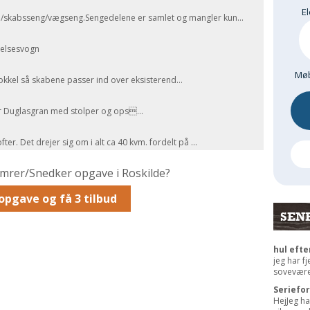
El
ed/skabsseng/vægseng.Sengedelene er samlet og mangler kun...
oelsesvogn
Møb
sokkel så skabene passer ind over eksisterend...
er Duglasgran med stolper og ops...
fter. Det drejer sig om i alt ca 40 kvm. fordelt på ...
ømrer/Snedker opgave i Roskilde?
opgave og få 3 tilbud
SEN
hul efte
jeg har f
sovevære
Seriefo
HejJeg ha