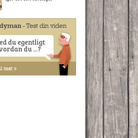
dyman
- Test din viden
ed du egentligt
vordan du ...?
l test »