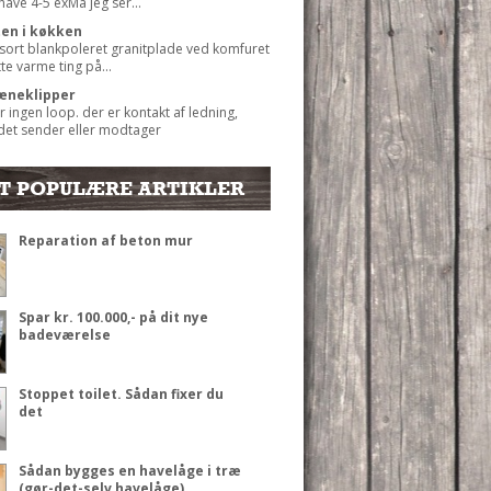
 have 4-5 exMå jeg ser...
ten i køkken
 sort blankpoleret granitplade ved komfuret
ætte varme ting på...
æneklipper
r ingen loop. der er kontakt af ledning,
det sender eller modtager
T POPULÆRE ARTIKLER
Reparation af beton mur
Spar kr. 100.000,- på dit nye
badeværelse
Stoppet toilet. Sådan fixer du
det
Sådan bygges en havelåge i træ
(gør-det-selv havelåge)