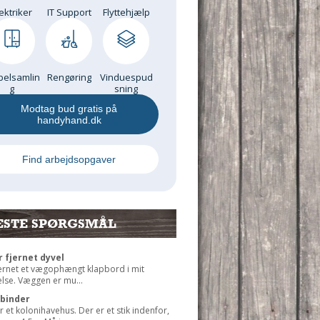
ektriker
IT Support
Flyttehjælp
elsamlin
Rengøring
Vinduespud
g
sning
Modtag bud gratis på
handyhand.dk
Find arbejdsopgaver
ESTE SPØRGSMÅL
r fjernet dyvel
jernet et vægophængt klapbord i mit
lse. Væggen er mu...
rbinder
r et kolonihavehus. Der er et stik indenfor,