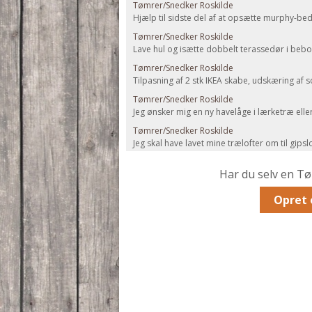
Tømrer/Snedker Roskilde
Hjælp til sidste del af at opsætte murphy-b
Tømrer/Snedker Roskilde
Lave hul og isætte dobbelt terassedør i beb
Tømrer/Snedker Roskilde
Tilpasning af 2 stk IKEA skabe, udskæring af 
Tømrer/Snedker Roskilde
Jeg ønsker mig en ny havelåge i lærketræ ell
Tømrer/Snedker Roskilde
Jeg skal have lavet mine trælofter om til gipslo
Har du selv en T
Opret 