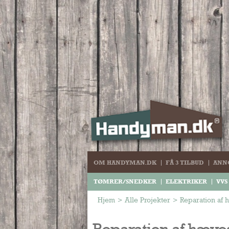
OM HANDYMAN.DK
FÅ 3 TILBUD
ANN
TØMRER/SNEDKER
ELEKTRIKER
VVS
Hjem
>
Alle Projekter
>
Reparation af
Reparation af hæv