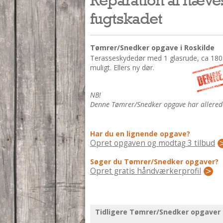
fugtskadet
Tømrer/Snedker opgave i Roskilde
Terasseskydedør med 1 glasrude, ca 180 
muligt. Ellers ny dør.
NB!
Denne Tømrer/Snedker opgave har allerede 
Har du en lignende opgave?
Opret opgaven og modtag 3 tilbud
Søger du Tømrer/Snedker opgaver?
Opret gratis håndværkerprofil
Tidligere Tømrer/Snedker opgaver i