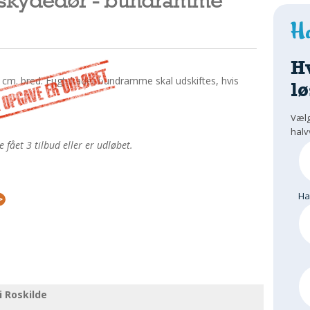
H
cm. bred. Fugtskadet bundramme skal udskiftes, hvis
lø
Vælg
halv
fået 3 tilbud eller er udløbet.
H
 Roskilde