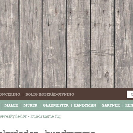
ONCERING
BOLIG KØBERÅDGIVNING
MALER
MURER
GLARMESTER
HANDYMAN
GARTNER
RE
 hæveskydedør - bundramme fugtskadet
eskydedør - bundramme