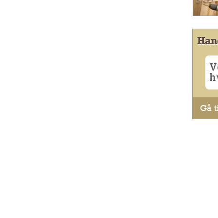
Han
V
h
Gå ti