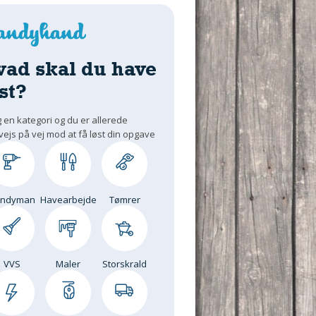
vad skal du have
st?
 en kategori og du er allerede
vejs på vej mod at få løst din opgave
andyman
Havearbejde
Tømrer
VVS
Maler
Storskrald