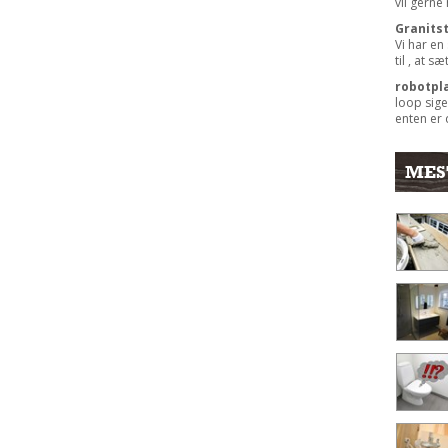
vil gerne
Granits
Vi har en
til , at s
robotpl
loop sige
enten er 
MES