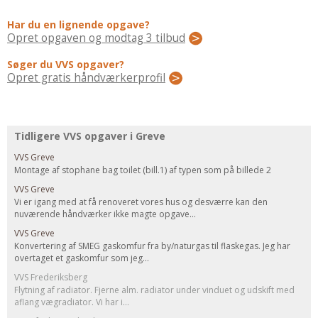
Regler Og Love
Har du en lignende opgave?
Udskiftning Og Montage
Opret opgaven og modtag 3 tilbud
Om Materialer
Søger du VVS opgaver?
Tips Og Tests
Opret gratis håndværkerprofil
VVS
Montage Og Udskiftning
Reparation Og Vedligehold
Tidligere VVS opgaver i Greve
Varme Og Energi
VVS Greve
Andet
Montage af stophane bag toilet (bill.1) af typen som på billede 2
VVS Greve
MALER
Vi er igang med at få renoveret vores hus og desværre kan den
Indendørs
nuværende håndværker ikke magte opgave...
Udendørs
VVS Greve
Konvertering af SMEG gaskomfur fra by/naturgas til flaskegas. Jeg har
Kan Det Males?
overtaget et gaskomfur som jeg...
MURER
VVS Frederiksberg
Flytning af radiator. Fjerne alm. radiator under vinduet og udskift med
Nybygning
aflang vægradiator. Vi har i...
Reparationer