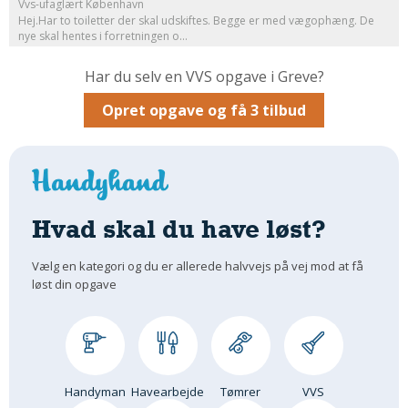
Vvs-ufaglært København
Hej.Har to toiletter der skal udskiftes. Begge er med vægophæng. De
Om Materialer
nye skal hentes i forretningen o...
Om Værktøj
Har du selv en VVS opgave i Greve?
GLARMESTER
Udskiftning Og Montage
Opret opgave og få 3 tilbud
Om Materialer
HANDYMAN
Tips Og Tricks
Kemi
Hvad skal du have løst?
Andet
Vælg en kategori og du er allerede halvvejs på vej mod at få
Båd
løst din opgave
GARTNER
Beplantning
Belægning
Skadedyr
Handyman
Havearbejde
Tømrer
VVS
Om Værktøj