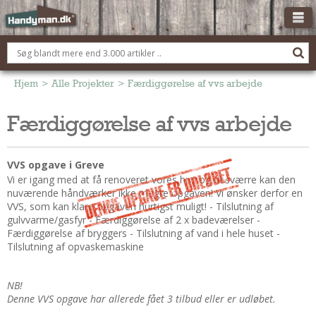
OM HANDYMAN.DK
FÅ 3 TILBUD
Hjem
>
Alle Projekter
>
Færdiggørelse af vvs arbejde
ANNONCERING
Færdiggørelse af vvs arbejde
BOLIG KØBERÅDGIVNING
TØMRER/SNEDKER
VVS opgave i Greve
Montage Og Nybyg
Vi er igang med at få renoveret vores hus og desværre kan den
nuværende håndværker ikke magte opgaven! Vi ønsker derfor en
Reparation Og Vedligehold
VVS, som kan klare opgaven hurtigst muligt! - Tilslutning af
Alt Om Køkkenet
gulvvarme/gasfyr - Færdiggørelse af 2 x badeværelser -
Færdiggørelse af bryggers - Tilslutning af vand i hele huset -
Om Materialer
Tilslutning af opvaskemaskine
Om Værktøj
Andet
NB!
ELEKTRIKER
Denne VVS opgave har allerede fået 3 tilbud eller er udløbet.