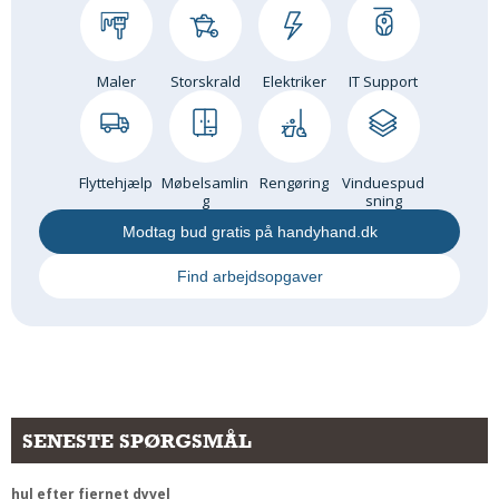
Andet
RENGØRING
Maler
Storskrald
Elektriker
IT Support
Rengøring Af Overflader
Pletleksikon
Flyttehjælp
Møbelsamlin
Rengøring
Vinduespud
g
sning
Modtag bud gratis på handyhand.dk
Find arbejdsopgaver
SENESTE SPØRGSMÅL
hul efter fjernet dyvel