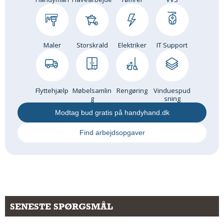
Andet
RENGØRING
Rengøring Af Overflader
Maler
Storskrald
Elektriker
IT Support
Pletleksikon
Flyttehjælp
Møbelsamlin
Rengøring
Vinduespud
g
sning
Modtag bud gratis på handyhand.dk
Find arbejdsopgaver
SENESTE SPØRGSMÅL