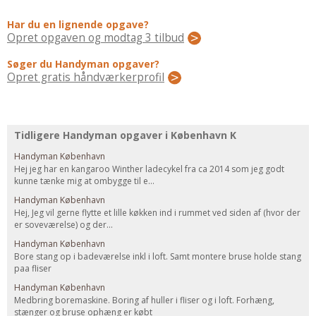
Regler Og Love
Har du en lignende opgave?
Udskiftning Og Montage
Opret opgaven og modtag 3 tilbud
Om Materialer
Søger du Handyman opgaver?
Tips Og Tests
Opret gratis håndværkerprofil
VVS
Montage Og Udskiftning
Reparation Og Vedligehold
Tidligere Handyman opgaver i København K
Varme Og Energi
Handyman København
Andet
Hej jeg har en kangaroo Winther ladecykel fra ca 2014 som jeg godt
kunne tænke mig at ombygge til e...
MALER
Handyman København
Indendørs
Hej, Jeg vil gerne flytte et lille køkken ind i rummet ved siden af (hvor der
er soveværelse) og der...
Udendørs
Handyman København
Kan Det Males?
Bore stang op i badeværelse inkl i loft. Samt montere bruse holde stang
paa fliser
MURER
Handyman København
Nybygning
Medbring boremaskine. Boring af huller i fliser og i loft. Forhæng,
stænger og bruse ophæng er købt
Reparationer