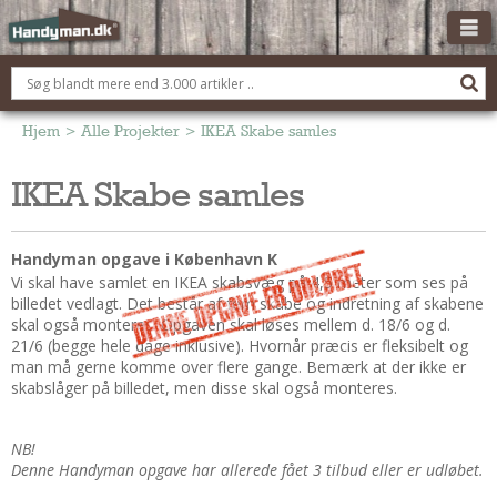
OM HANDYMAN.DK
FÅ 3 TILBUD
Hjem
>
Alle Projekter
>
IKEA Skabe samles
ANNONCERING
IKEA Skabe samles
BOLIG KØBERÅDGIVNING
TØMRER/SNEDKER
Handyman opgave i København K
Montage Og Nybyg
Vi skal have samlet en IKEA skabsvæg på 4,5 meter som ses på
billedet vedlagt. Det består af fem skabe og indretning af skabene
Reparation Og Vedligehold
skal også monteres. Opgaven skal løses mellem d. 18/6 og d.
Alt Om Køkkenet
21/6 (begge hele dage inklusive). Hvornår præcis er fleksibelt og
man må gerne komme over flere gange. Bemærk at der ikke er
Om Materialer
skabslåger på billedet, men disse skal også monteres.
Om Værktøj
Andet
NB!
ELEKTRIKER
Denne Handyman opgave har allerede fået 3 tilbud eller er udløbet.