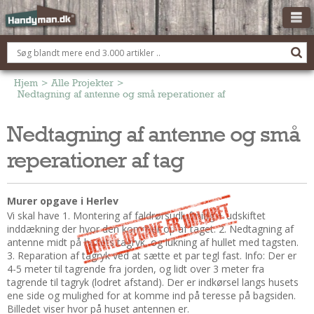
OM HANDYMAN.DK
FÅ 3 TILBUD
Hjem
>
Alle Projekter
>
Nedtagning af antenne og små reperationer af tag
ANNONCERING
Nedtagning af antenne og små
BOLIG KØBERÅDGIVNING
reperationer af tag
TØMRER/SNEDKER
Montage Og Nybyg
Reparation Og Vedligehold
Murer opgave i Herlev
Vi skal have 1. Montering af faldrørsudluftning + udskiftet
Alt Om Køkkenet
inddækning der hvor den kommer op af taget. 2. Nedtagning af
Om Materialer
antenne midt på husets tagryk, og lukning af hullet med tagsten.
Om Værktøj
3. Reparation af tagryk ved at sætte et par tegl fast. Info: Der er
4-5 meter til tagrende fra jorden, og lidt over 3 meter fra
Andet
tagrende til tagryk (lodret afstand). Der er indkørsel langs husets
ene side og mulighed for at komme ind på teresse på bagsiden.
ELEKTRIKER
Billedet viser hvor på huset antennen er.