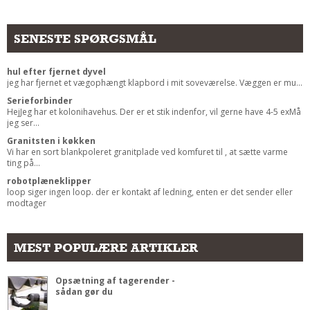
SENESTE SPØRGSMÅL
hul efter fjernet dyvel
jeg har fjernet et vægophængt klapbord i mit soveværelse. Væggen er mu...
Serieforbinder
HejJeg har et kolonihavehus. Der er et stik indenfor, vil gerne have 4-5 exMå
jeg ser...
Granitsten i køkken
Vi har en sort blankpoleret granitplade ved komfuret til , at sætte varme
ting på...
robotplæneklipper
loop siger ingen loop. der er kontakt af ledning, enten er det sender eller
modtager
MEST POPULÆRE ARTIKLER
Opsætning af tagerender -
sådan gør du