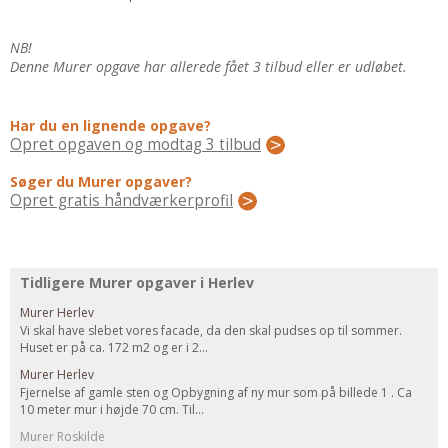
Regler Og Love
Udskiftning Og Montage
NB!
Om Materialer
Denne Murer opgave har allerede fået 3 tilbud eller er udløbet.
Tips Og Tests
VVS
Har du en lignende opgave?
Opret opgaven og modtag 3 tilbud
Montage Og Udskiftning
Søger du Murer opgaver?
Reparation Og Vedligehold
Opret gratis håndværkerprofil
Varme Og Energi
Andet
MALER
Tidligere Murer opgaver i Herlev
Indendørs
Murer Herlev
Udendørs
Vi skal have slebet vores facade, da den skal pudses op til sommer.
Huset er på ca. 172 m2 og er i 2...
Kan Det Males?
Murer Herlev
MURER
Fjernelse af gamle sten og Opbygning af ny mur som på billede 1 . Ca
10 meter mur i højde 70 cm. Til...
Nybygning
Murer Roskilde
Reparationer