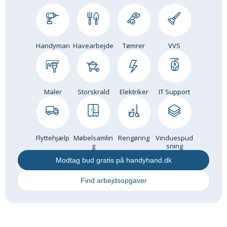
Andet
RENGØRING
Rengøring Af Overflader
Handyman
Havearbejde
Tømrer
VVS
Pletleksikon
Maler
Storskrald
Elektriker
IT Support
Flyttehjælp
Møbelsamlin
Rengøring
Vinduespud
g
sning
Modtag bud gratis på handyhand.dk
Find arbejdsopgaver