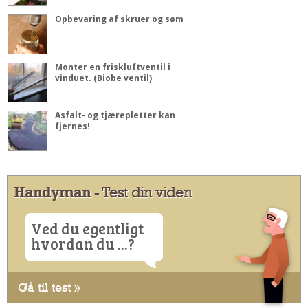
Opbevaring af skruer og søm
Monter en friskluftventil i
vinduet. (Biobe ventil)
Asfalt- og tjærepletter kan
fjernes!
Handyman
- Test din viden
Ved du egentligt
hvordan du ...?
Gå til test »