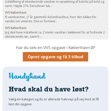
Udskiftning af eksisterende vandrør m opsætning af balofix på kold og
varm. Højde 270. Derudover luk...
Om Materialer
VVS København
Om Værktøj
El vandvarmer, (7 år gammel) i kolonihavehus, hvor der lukkes for
GLARMESTER
vandet om vinteren. Den er forment...
VVS København
Udskiftning Og Montage
Jeg skal have installeret ca. 2 meter vandrør i køkkenet for at forbinde 2
Om Materialer
eksisterende rør, samt fr...
HANDYMAN
Har du selv en VVS opgave i København Ø?
Tips Og Tricks
Opret opgave og få 3 tilbud
Kemi
Andet
Båd
GARTNER
Hvad skal du have løst?
Beplantning
Belægning
Vælg en kategori og du er allerede halvvejs på vej mod at få
Skadedyr
løst din opgave
Om Værktøj