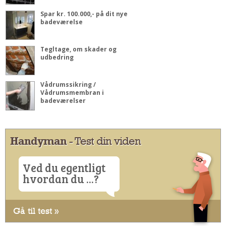
Spar kr. 100.000,- på dit nye
badeværelse
Tegltage, om skader og
udbedring
Vådrumssikring /
Vådrumsmembran i
badeværelser
Handyman
- Test din viden
Ved du egentligt
hvordan du ...?
Gå til test »