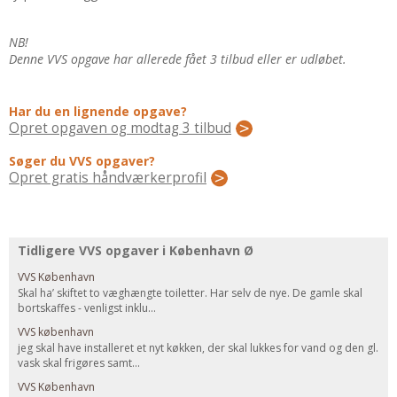
Regler Og Love
Udskiftning Og Montage
NB!
Om Materialer
Denne VVS opgave har allerede fået 3 tilbud eller er udløbet.
Tips Og Tests
VVS
Har du en lignende opgave?
Opret opgaven og modtag 3 tilbud
Montage Og Udskiftning
Søger du VVS opgaver?
Reparation Og Vedligehold
Opret gratis håndværkerprofil
Varme Og Energi
Andet
MALER
Tidligere VVS opgaver i København Ø
Indendørs
VVS København
Udendørs
Skal ha’ skiftet to væghængte toiletter. Har selv de nye. De gamle skal
bortskaffes - venligst inklu...
Kan Det Males?
VVS københavn
MURER
jeg skal have installeret et nyt køkken, der skal lukkes for vand og den gl.
vask skal frigøres samt...
Nybygning
VVS København
Reparationer