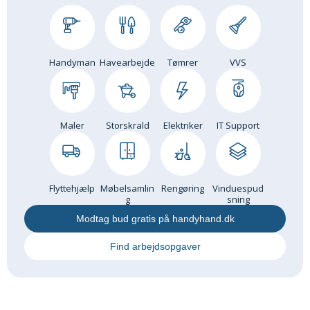
Andet
RENGØRING
Rengøring Af Overflader
Handyman
Havearbejde
Tømrer
VVS
Pletleksikon
Maler
Storskrald
Elektriker
IT Support
Flyttehjælp
Møbelsamlin
Rengøring
Vinduespud
g
sning
Modtag bud gratis på handyhand.dk
Find arbejdsopgaver