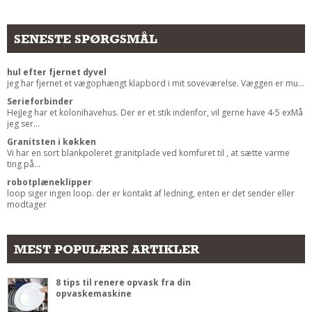
SENESTE SPØRGSMÅL
hul efter fjernet dyvel
jeg har fjernet et vægophængt klapbord i mit soveværelse. Væggen er mu...
Serieforbinder
HejJeg har et kolonihavehus. Der er et stik indenfor, vil gerne have 4-5 exMå
jeg ser...
Granitsten i køkken
Vi har en sort blankpoleret granitplade ved komfuret til , at sætte varme
ting på...
robotplæneklipper
loop siger ingen loop. der er kontakt af ledning, enten er det sender eller
modtager
MEST POPULÆRE ARTIKLER
8 tips til renere opvask fra din
opvaskemaskine