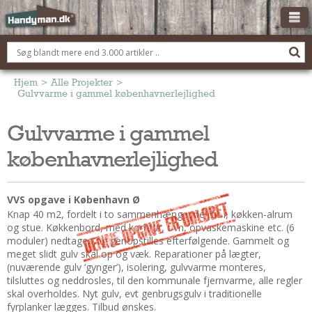
OM HANDYMAN.DK
FÅ 3 TILBUD
Hjem
>
Alle Projekter
>
Gulvvarme i gammel københavnerlejlighed
ANNONCERING
Gulvvarme i gammel
BOLIG KØBERÅDGIVNING
københavnerlejlighed
TØMRER/SNEDKER
Montage Og Nybyg
Reparation Og Vedligehold
VVS opgave i København Ø
Knap 40 m2, fordelt i to sammenhængende rum, køkken-alrum
Alt Om Køkkenet
og stue. Køkkenbord, med komfur, ovn, opvaskemaskine etc. (6
Om Materialer
moduler) nedtages og genopstilles efterfølgende. Gammelt og
Om Værktøj
meget slidt gulv skal op og væk. Reparationer på lægter,
(nuværende gulv ‘gynger’), isolering, gulvvarme monteres,
Andet
tilsluttes og neddrosles, til den kommunale fjernvarme, alle regler
skal overholdes. Nyt gulv, evt genbrugsgulv i traditionelle
ELEKTRIKER
fyrplanker lægges. Tilbud ønskes.