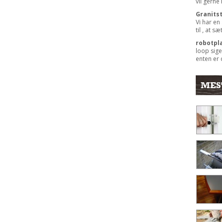
vil gerne
Granits
Vi har en
til , at s
robotpl
loop sige
enten er 
MES