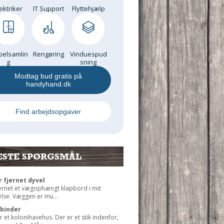
ektriker
IT Support
Flyttehjælp
elsamlin
Rengøring
Vinduespud
g
sning
Modtag bud gratis på
handyhand.dk
Find arbejdsopgaver
ESTE SPØRGSMÅL
r fjernet dyvel
jernet et vægophængt klapbord i mit
lse. Væggen er mu...
rbinder
r et kolonihavehus. Der er et stik indenfor,