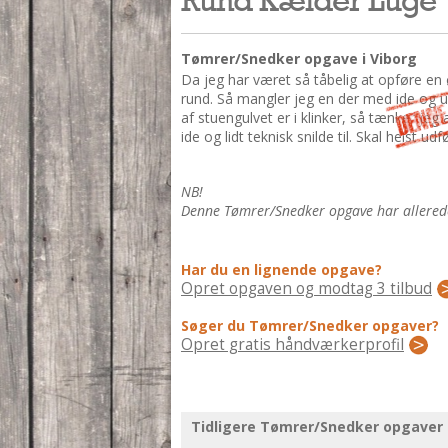
Tømrer/Snedker opgave i Viborg
Da jeg har været så tåbelig at opføre en
rund. Så mangler jeg en der med ide og u
af stuengulvet er i klinker, så tænker jeg
ide og lidt teknisk snilde til. Skal helst ud
NB!
Denne Tømrer/Snedker opgave har allerede 
Har du en lignende opgave?
Opret opgaven og modtag 3 tilbud
Søger du Tømrer/Snedker opgaver?
Opret gratis håndværkerprofil
Tidligere Tømrer/Snedker opgaver 