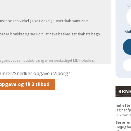
El
abe i en vinkel ( ikke i vinkel ) 1 overskab samt en e...
Møb
 er brækket og ser ud til at have beskadiget skabets bagp...
agvinduet samt udskiftning af en beskadiget MDF-plade i...
Tømrer/Snedker opgave i Viborg?
opgave og få 3 tilbud
SEN
hul efte
jeg har f
sovevære
Seriefo
HejJeg ha