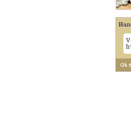
Han
V
h
Gå ti