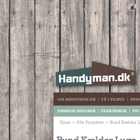
OM HANDYMAN.DK
FÅ 3 TILBUD
ANN
TØMRER/SNEDKER
ELEKTRIKER
VVS
Hjem
>
Alle Projekter
>
Rund Kælder 
Rund Kælder Luge