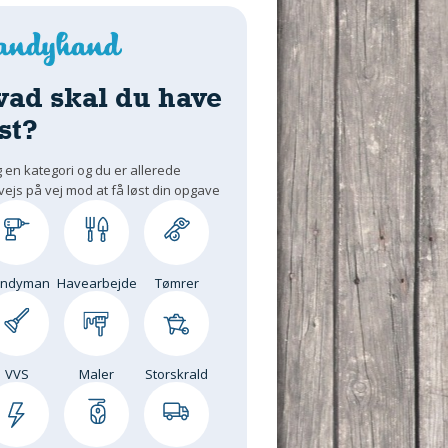
vad skal du have
st?
 en kategori og du er allerede
vejs på vej mod at få løst din opgave
andyman
Havearbejde
Tømrer
VVS
Maler
Storskrald