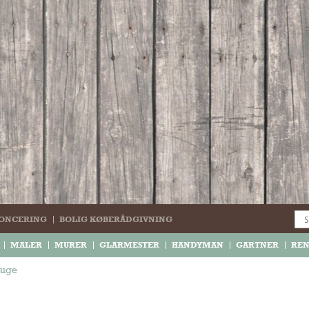
ONCERING
BOLIG KØBERÅDGIVNING
MALER
MURER
GLARMESTER
HANDYMAN
GARTNER
RE
Luge