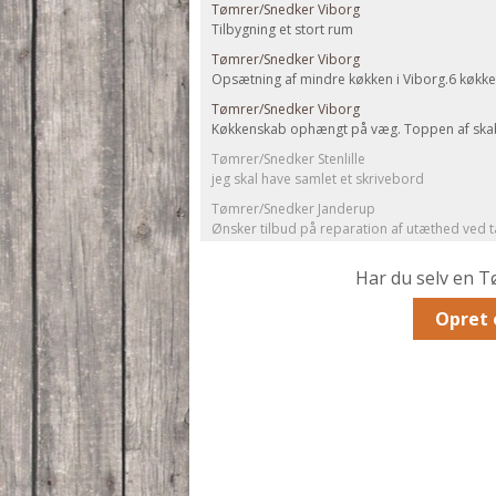
Tømrer/Snedker Viborg
Tilbygning et stort rum
Tømrer/Snedker Viborg
Opsætning af mindre køkken i Viborg.6 køkkensk
Tømrer/Snedker Viborg
Køkkenskab ophængt på væg. Toppen af skabet
Tømrer/Snedker Stenlille
jeg skal have samlet et skrivebord
Tømrer/Snedker Janderup
Ønsker tilbud på reparation af utæthed ved t
Har du selv en 
Opret 