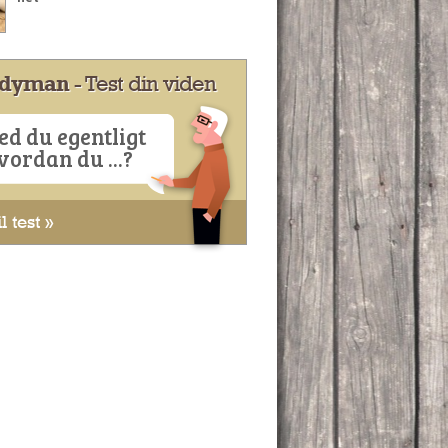
dyman
- Test din viden
ed du egentligt
vordan du ...?
l test »