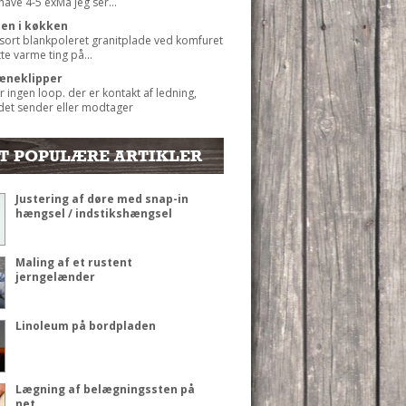
 have 4-5 exMå jeg ser...
ten i køkken
 sort blankpoleret granitplade ved komfuret
ætte varme ting på...
æneklipper
r ingen loop. der er kontakt af ledning,
det sender eller modtager
T POPULÆRE ARTIKLER
Justering af døre med snap-in
hængsel / indstikshængsel
Maling af et rustent
jerngelænder
Linoleum på bordpladen
Lægning af belægningssten på
net