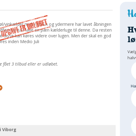
 øl/vinkælder midt i stuen og ydermere har lavet åbningen
H
dførelse kan lave en pæn kælderluge til denne. Da resten
 at disse kan køres videre over lugen. Men der skal en god
lø
føres inden Medio Juli
Vælg
halv
fået 3 tilbud eller er udløbet.
H
i Viborg