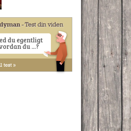
dyman
- Test din viden
ed du egentligt
vordan du ...?
l test »