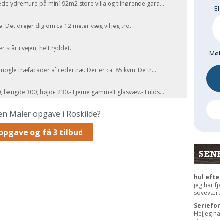
sede ydremure på min192m2 store villa og tilhørende gara...
El
e. Det drejer dig om ca 12 meter væg vil jeg tro.
r står i vejen, helt ryddet.
Møb
nogle træfacader af cedertræ. Der er ca. 85 kvm. De tr...
, længde 300, højde 230.- Fjerne gammelt glasvæv.- Fulds...
en Maler opgave i Roskilde?
opgave og få 3 tilbud
SEN
hul efte
jeg har f
sovevære
Seriefo
HejJeg ha