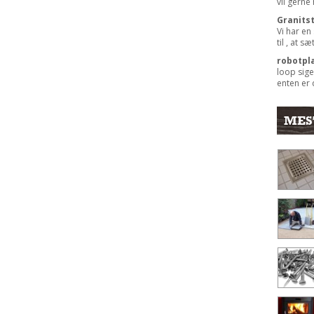
vil gerne
Granits
Vi har en
til , at s
robotpl
loop sige
enten er 
MES