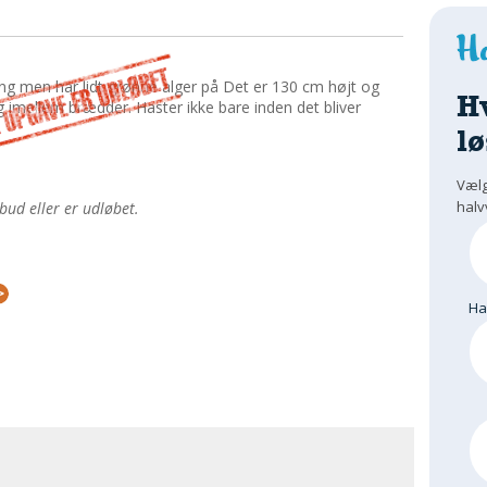
ang men har lidt grønne alger på Det er 130 cm højt og
H
imellem brædder. Haster ikke bare inden det bliver
lø
Vælg
halv
bud eller er udløbet.
H