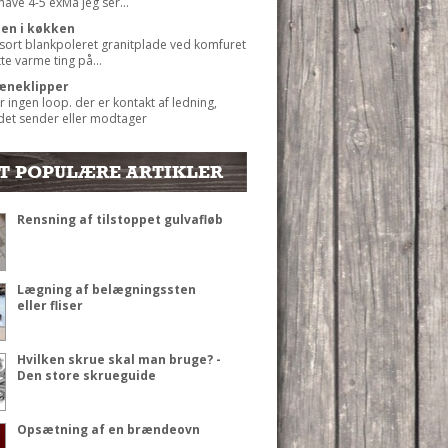
 have 4-5 exMå jeg ser...
ten i køkken
 sort blankpoleret granitplade ved komfuret
ætte varme ting på...
æneklipper
r ingen loop. der er kontakt af ledning,
det sender eller modtager
T POPULÆRE ARTIKLER
Rensning af tilstoppet gulvafløb
Lægning af belægningssten
eller fliser
Hvilken skrue skal man bruge? -
Den store skrueguide
Opsætning af en brændeovn