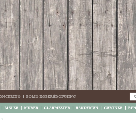
ONCERING
BOLIG KØBERÅDGIVNING
MALER
MURER
GLARMESTER
HANDYMAN
GARTNER
RE
es