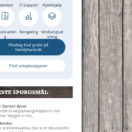
ektriker
IT Support
Flyttehjælp
elsamlin
Rengøring
Vinduespud
g
sning
Modtag bud gratis på
handyhand.dk
Find arbejdsopgaver
ESTE SPØRGSMÅL
r fjernet dyvel
jernet et vægophængt klapbord i mit
lse. Væggen er mu...
rbinder
r et kolonihavehus. Der er et stik indenfor,