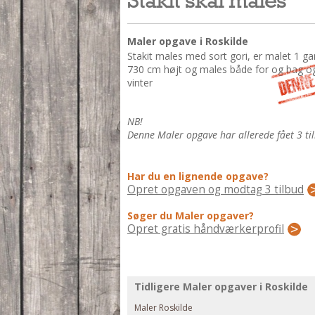
Maler opgave i Roskilde
Stakit males med sort gori, er malet 1 g
730 cm højt og males både for og bag og 
vinter
NB!
Denne Maler opgave har allerede fået 3 til
Har du en lignende opgave?
Opret opgaven og modtag 3 tilbud
Søger du Maler opgaver?
Opret gratis håndværkerprofil
Tidligere Maler opgaver i Roskilde
Maler Roskilde