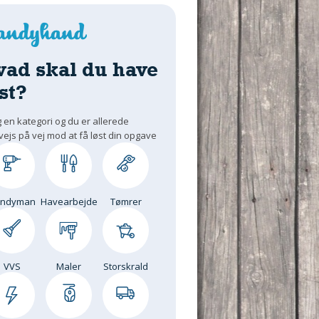
vad skal du have
st?
 en kategori og du er allerede
vejs på vej mod at få løst din opgave
andyman
Havearbejde
Tømrer
VVS
Maler
Storskrald