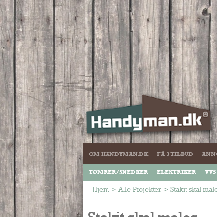
OM HANDYMAN.DK
FÅ 3 TILBUD
ANN
TØMRER/SNEDKER
ELEKTRIKER
VVS
Hjem
>
Alle Projekter
>
Stakit skal mal
Stakit skal males