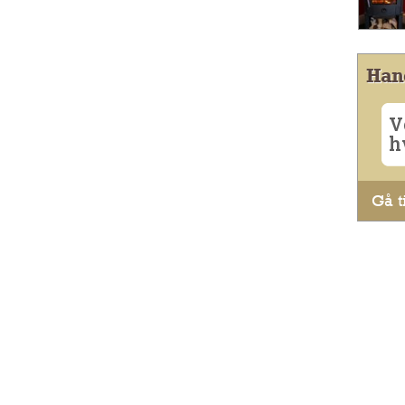
Han
V
h
Gå ti