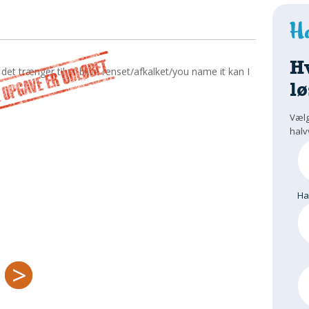
H
 det trænger til at blive renset/afkalket/you name it kan I
lø
Vælg
halv
H