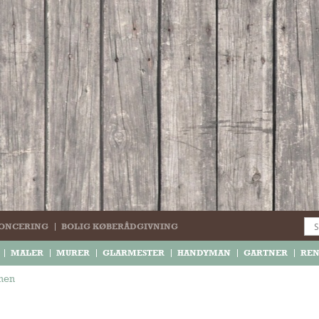
ONCERING
BOLIG KØBERÅDGIVNING
MALER
MURER
GLARMESTER
HANDYMAN
GARTNER
RE
rnen