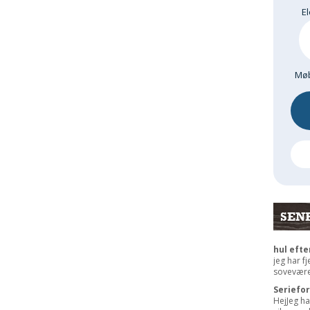
El
Møb
SEN
hul efte
jeg har f
sovevære
Seriefo
HejJeg ha