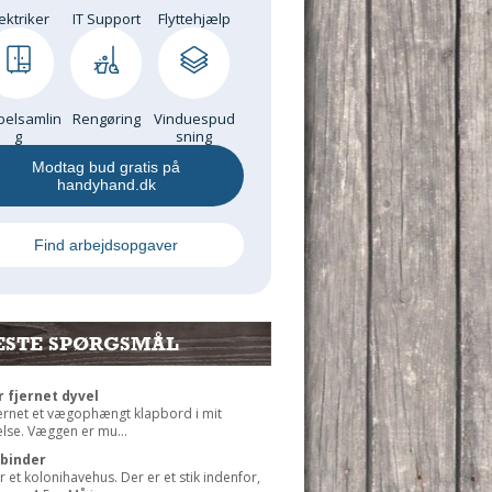
ektriker
IT Support
Flyttehjælp
elsamlin
Rengøring
Vinduespud
g
sning
Modtag bud gratis på
handyhand.dk
Find arbejdsopgaver
ESTE SPØRGSMÅL
r fjernet dyvel
jernet et vægophængt klapbord i mit
lse. Væggen er mu...
rbinder
r et kolonihavehus. Der er et stik indenfor,