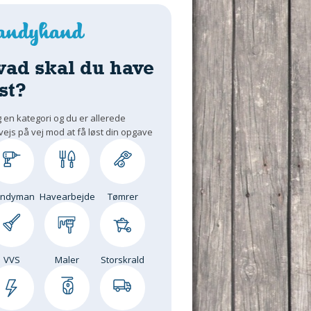
vad skal du have
st?
 en kategori og du er allerede
vejs på vej mod at få løst din opgave
andyman
Havearbejde
Tømrer
VVS
Maler
Storskrald