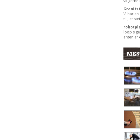
vil gerne
Granits
Vi har en
til , at s
robotpl
loop sige
enten er 
MES