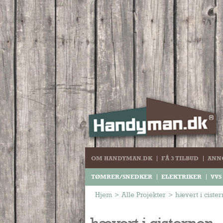
OM HANDYMAN.DK
FÅ 3 TILBUD
ANN
TØMRER/SNEDKER
ELEKTRIKER
VVS
Hjem
>
Alle Projekter
>
hævert i ciste
hævert i cisternen