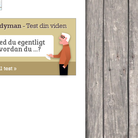
dyman
- Test din viden
ed du egentligt
vordan du ...?
l test »