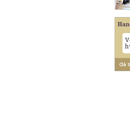
Han
V
h
Gå ti