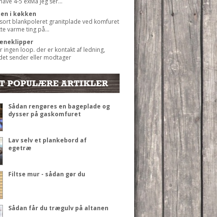
 have 4-5 exMå jeg ser...
ten i køkken
 sort blankpoleret granitplade ved komfuret
ætte varme ting på...
æneklipper
r ingen loop. der er kontakt af ledning,
det sender eller modtager
T POPULÆRE ARTIKLER
Sådan rengøres en bageplade og
dysser på gaskomfuret
Lav selv et plankebord af
egetræ
Filtse mur - sådan gør du
Sådan får du trægulv på altanen