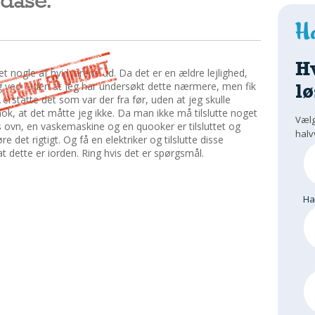
H
iftet nogle af hvidvarene ud. Da det er en ældre lejlighed,
lø
ag ved. Uden at jeg har undersøkt dette nærmere, men fik
 erstatte det som var der fra før, uden at jeg skulle
nok, at det måtte jeg ikke. Da man ikke må tilslutte noget
Vælg
s ovn, en vaskemaskine og en quooker er tilsluttet og
halv
e det rigtigt. Og få en elektriker og tilslutte disse
at dette er iorden. Ring hvis det er spørgsmål.
H