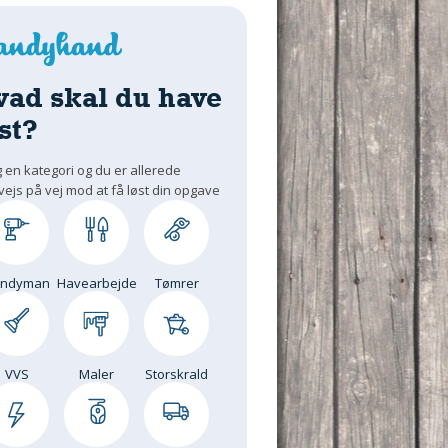
vad skal du have
st?
 en kategori og du er allerede
vejs på vej mod at få løst din opgave
andyman
Havearbejde
Tømrer
VVS
Maler
Storskrald