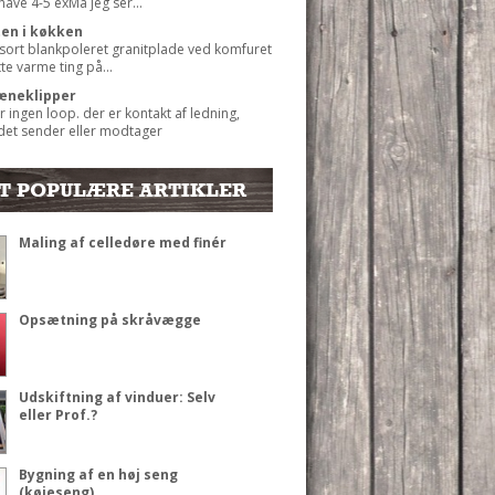
 have 4-5 exMå jeg ser...
ten i køkken
 sort blankpoleret granitplade ved komfuret
ætte varme ting på...
æneklipper
r ingen loop. der er kontakt af ledning,
det sender eller modtager
T POPULÆRE ARTIKLER
Maling af celledøre med finér
Opsætning på skråvægge
Udskiftning af vinduer: Selv
eller Prof.?
Bygning af en høj seng
(køjeseng)