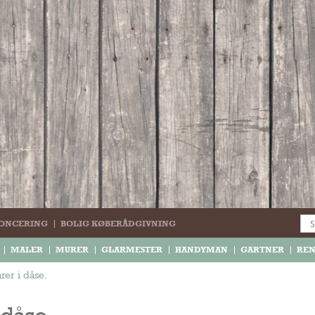
ONCERING
BOLIG KØBERÅDGIVNING
MALER
MURER
GLARMESTER
HANDYMAN
GARTNER
RE
arer i dåse.
 dåse.