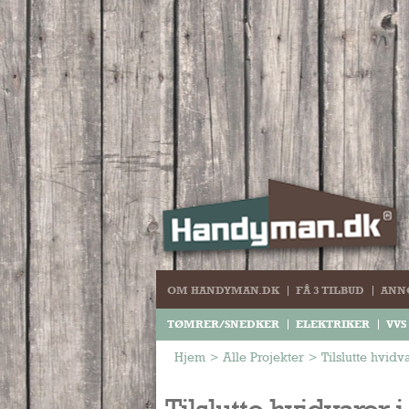
OM HANDYMAN.DK
FÅ 3 TILBUD
ANN
TØMRER/SNEDKER
ELEKTRIKER
VVS
Hjem
>
Alle Projekter
>
Tilslutte hvidv
Tilslutte hvidvarer i