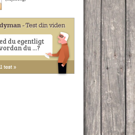
dyman
- Test din viden
ed du egentligt
vordan du ...?
l test »