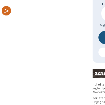
El
Møb
SEN
hul efte
jeg har f
sovevære
Seriefo
HejJeg ha