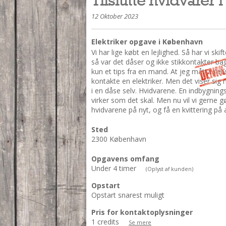
12 Oktober 2023
Elektriker opgave i København
Vi har lige købt en lejlighed. Så har vi sk
så var det dåser og ikke stikkontakter b
kun et tips fra en mand. At jeg måtte selv
kontakte en elektriker. Men det viser sig 
i en dåse selv. Hvidvarene. En indbygning
virker som det skal. Men nu vil vi gerne gør
hvidvarene på nyt, og få en kvittering på 
Sted
2300 København
Opgavens omfang
Under 4 timer
(Oplyst af kunden)
Opstart
Opstart snarest muligt
Pris for kontaktoplysninger
1 credits
Se mere