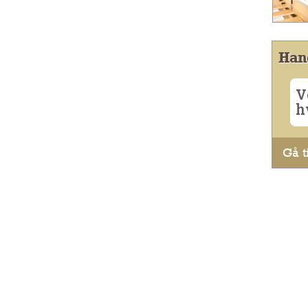
Han
V
h
Gå ti