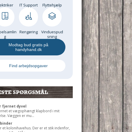
ektriker
IT Support
Flyttehjælp
elsamlin
Rengøring
Vinduespud
g
sning
Modtag bud gratis på
handyhand.dk
Find arbejdsopgaver
ESTE SPØRGSMÅL
r fjernet dyvel
jernet et vægophængt klapbord i mit
lse. Væggen er mu...
rbinder
r et kolonihavehus. Der er et stik indenfor,