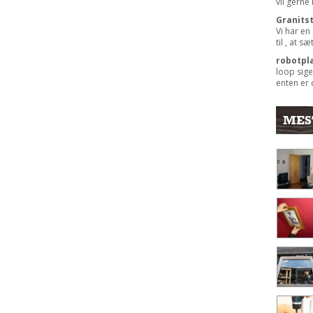
vil gerne
Granits
Vi har en
til , at s
robotpl
loop sige
enten er 
MES