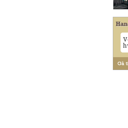
Han
V
h
Gå ti