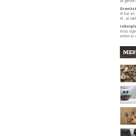
vil gerne
Granits
Vi har en
til , at s
robotpl
loop sige
enten er 
MES