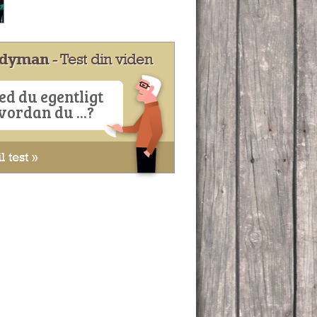
dyman
- Test din viden
ed du egentligt
vordan du ...?
l test »