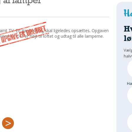
H
samt TV. En gardinstang skal ligeledes opsættes. Opgaven
lø
mber. Der er højt til loftet og udtag til alle lamperne.
Vælg
halv
H