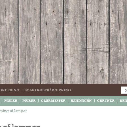
ONCERING
BOLIG KØBERÅDGIVNING
MALER
MURER
GLARMESTER
HANDYMAN
GARTNER
RE
tning af lamper
 af lamper