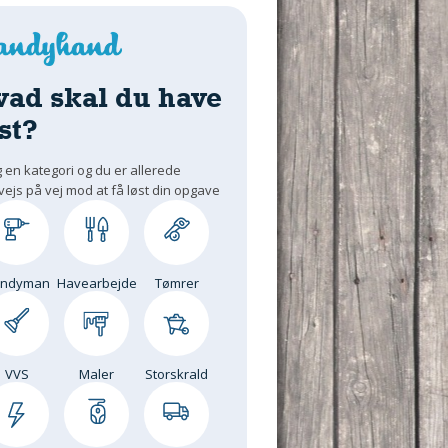
vad skal du have
st?
 en kategori og du er allerede
vejs på vej mod at få løst din opgave
andyman
Havearbejde
Tømrer
VVS
Maler
Storskrald