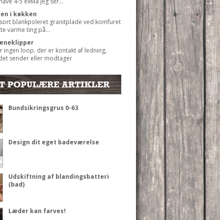
 have 4-5 exMå jeg ser...
ten i køkken
 sort blankpoleret granitplade ved komfuret
ætte varme ting på...
æneklipper
r ingen loop. der er kontakt af ledning,
det sender eller modtager
T POPULÆRE ARTIKLER
Bundsikringsgrus 0-63
Design dit eget badeværelse
Udskiftning af blandingsbatteri
(bad)
Læder kan farves!