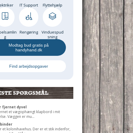
ektriker
IT Support
Flyttehjælp
elsamlin
Rengøring
Vinduespud
g
sning
Modtag bud gratis på
handyhand.dk
Find arbejdsopgaver
ESTE SPØRGSMÅL
r fjernet dyvel
jernet et vægophængt klapbord i mit
lse. Væggen er mu...
rbinder
r et kolonihavehus. Der er et stik indenfor,