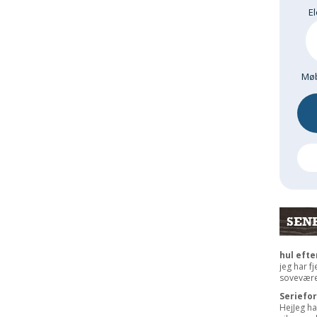
El
Møb
SEN
hul efte
jeg har f
sovevære
Seriefo
HejJeg ha