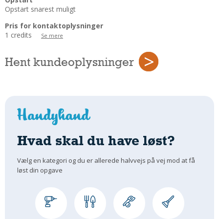
Regler Og Love
Opstart snarest muligt
Udskiftning Og Montage
Pris for kontaktoplysninger
Om Materialer
1 credits
Se mere
Tips Og Tests
Hent kundeoplysninger
VVS
Montage Og Udskiftning
Reparation Og Vedligehold
Varme Og Energi
Andet
MALER
Hvad skal du have løst?
Indendørs
Vælg en kategori og du er allerede halvvejs på vej mod at få
Udendørs
løst din opgave
Kan Det Males?
MURER
Nybygning
Reparationer