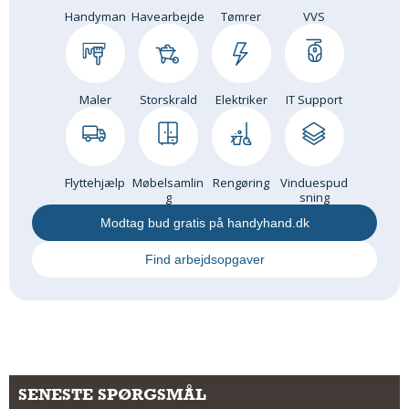
Handyman
Havearbejde
Tømrer
VVS
Om Materialer
Om Værktøj
GLARMESTER
Maler
Storskrald
Elektriker
IT Support
Udskiftning Og Montage
Om Materialer
HANDYMAN
Flyttehjælp
Møbelsamlin
Rengøring
Vinduespud
Tips Og Tricks
g
sning
Kemi
Modtag bud gratis på handyhand.dk
Andet
Find arbejdsopgaver
Båd
GARTNER
Beplantning
Belægning
Skadedyr
SENESTE SPØRGSMÅL
Om Værktøj