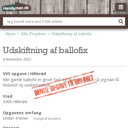
OM HANDYMAN.DK
FÅ 3 TILBUD
Hjem
>
Alle Projekter
>
Udskiftning af ballofix
ANNONCERING
Udskiftning af ballofix
BOLIG KØBERÅDGIVNING
9 November 2023
TØMRER/SNEDKER
Montage Og Nybyg
VVS opgave i Hillerød
Min gamle ballofix er groet fast og skal udskiftes, så jeg kan få
Reparation Og Vedligehold
tilsluttet ny vaskemaskine
Alt Om Køkkenet
Om Materialer
Sted
3400 Hillerød
Om Værktøj
Andet
Opgavens omfang
Under 4 timer
(Oplyst af kunden)
ELEKTRIKER
Opstart