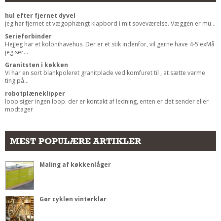
Andet
hul efter fjernet dyvel
jeg har fjernet et vægophængt klapbord i mit soveværelse. Væggen er mu...
RENGØRING
Serieforbinder
Rengøring Af Overflader
HejJeg har et kolonihavehus. Der er et stik indenfor, vil gerne have 4-5 exMå
jeg ser...
Pletleksikon
Granitsten i køkken
Vi har en sort blankpoleret granitplade ved komfuret til , at sætte varme
ting på...
robotplæneklipper
loop siger ingen loop. der er kontakt af ledning, enten er det sender eller
modtager
MEST POPULÆRE ARTIKLER
Maling af køkkenlåger
Gør cyklen vinterklar