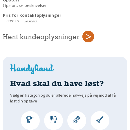
Regler Og Love
Opstart: se beskrivelsen
Udskiftning Og Montage
Pris for kontaktoplysninger
Om Materialer
1 credits
Se mere
Tips Og Tests
Hent kundeoplysninger
VVS
Montage Og Udskiftning
Reparation Og Vedligehold
Varme Og Energi
Andet
MALER
Hvad skal du have løst?
Indendørs
Vælg en kategori og du er allerede halvvejs på vej mod at få
Udendørs
løst din opgave
Kan Det Males?
MURER
Nybygning
Reparationer