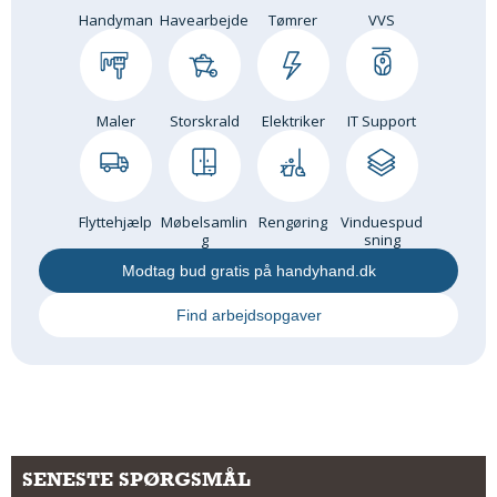
Handyman
Havearbejde
Tømrer
VVS
Om Materialer
Om Værktøj
GLARMESTER
Maler
Storskrald
Elektriker
IT Support
Udskiftning Og Montage
Om Materialer
HANDYMAN
Flyttehjælp
Møbelsamlin
Rengøring
Vinduespud
Tips Og Tricks
g
sning
Kemi
Modtag bud gratis på handyhand.dk
Andet
Find arbejdsopgaver
Båd
GARTNER
Beplantning
Belægning
Skadedyr
SENESTE SPØRGSMÅL
Om Værktøj