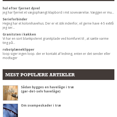
Andet
hul efter fjernet dyvel
jeg har fjernet et vægophængt klapbord i mit soveværelse. Væggen er mu...
RENGØRING
Serieforbinder
Rengøring Af Overflader
HejJeg har et kolonihavehus. Der er et stik indenfor, vil gerne have 4-5 exMå
jeg ser...
Pletleksikon
Granitsten i køkken
Vi har en sort blankpoleret granitplade ved komfuret til , at sætte varme
ting på...
robotplæneklipper
loop siger ingen loop. der er kontakt af ledning, enten er det sender eller
modtager
MEST POPULÆRE ARTIKLER
Sådan bygges en havelåge i træ
(gør-det-selv havelåge)
Om svampeskader i træ