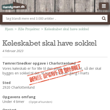
OM HANDYMAN.DK
FÅ 3 TILBUD
Hjem
>
Alle Projekter
>
Køleskabet skal have sokkel
ANNONCERING
Køleskabet skal have sokkel
BOLIG KØBERÅDGIVNING
4 Februar 2023
TØMRER/SNEDKER
Montage Og Nybyg
Tømrer/Snedker opgave i Charlottenlund
Vores køleskab er for lille til den plads der er til det, så der skal
Reparation Og Vedligehold
bygges en sokkel til det. Vi regner med en gang i marts
Alt Om Køkkenet
Om Materialer
Sted
2920 Charlottenlund
Om Værktøj
Andet
Opgavens omfang
Under 4 timer
(Oplyst af kunden)
ELEKTRIKER
Opstart