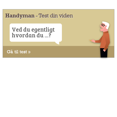
Handyman
- Test din viden
Ved du egentligt
hvordan du ...?
Gå til test »