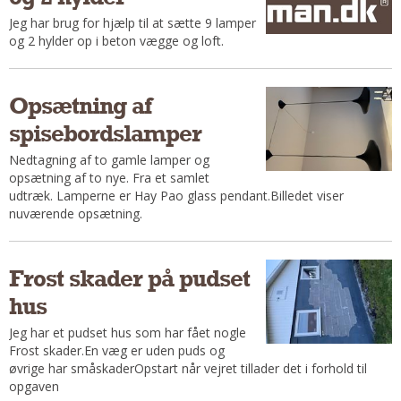
Regler Og Love
Jeg har brug for hjælp til at sætte 9 lamper
Udskiftning Og Montage
og 2 hylder op i beton vægge og loft.
Om Materialer
Tips Og Tests
Opsætning af
VVS
spisebordslamper
Montage Og Udskiftning
Nedtagning af to gamle lamper og
Reparation Og Vedligehold
opsætning af to nye. Fra et samlet
Varme Og Energi
udtræk. Lamperne er Hay Pao glass pendant.Billedet viser
Andet
nuværende opsætning.
MALER
Indendørs
Frost skader på pudset
Udendørs
hus
Kan Det Males?
Jeg har et pudset hus som har fået nogle
MURER
Frost skader.En væg er uden puds og
øvrige har småskaderOpstart når vejret tillader det i forhold til
Nybygning
opgaven
Reparationer