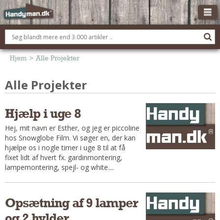
OM HANDYMAN.DK
FÅ 3 TILBUD
Hjem
>
Alle Projekter
ANNONCERING
Alle Projekter
BOLIG KØBERÅDGIVNING
TØMRER/SNEDKER
Hjælp i uge 8
Montage Og Nybyg
Hej, mit navn er Esther, og jeg er piccoline
Reparation Og Vedligehold
hos Snowglobe Film. Vi søger en, der kan
hjælpe os i nogle timer i uge 8 til at få
Alt Om Køkkenet
fixet lidt af hvert fx. gardinmontering,
Om Materialer
lampemontering, spejl- og white....
Om Værktøj
Andet
Opsætning af 9 lamper
ELEKTRIKER
og 2 hylder