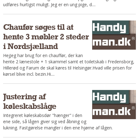
udføres hurtigst muligt. Jeg er en ung pige, d....
Andet
RENGØRING
Chaufør søges til at
Rengøring Af Overflader
hente 3 møbler 2 steder
Pletleksikon
i Nordsjælland
HejJeg har brug for en chauffør, der kan
hente 2 lænestole + 1 skammel samt et toiletskab i Fredensborg,
Hillerød og Farum de skal køres til Helsingør.Hvad ville prisen for
kørsel blive incl. bezin.Hi....
Justering af
køleskabslåge
Integreret køleskabsdør "hænger" i den
ene side, så lågen giver sig ved åbning og
lukning. Fastgørelse mangler i den ene hjørne af lågen.