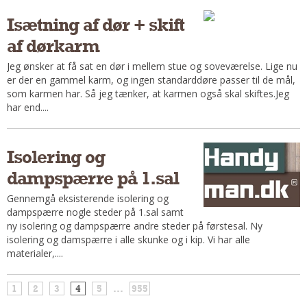
Isætning af dør + skift
af dørkarm
Jeg ønsker at få sat en dør i mellem stue og soveværelse. Lige nu
er der en gammel karm, og ingen standarddøre passer til de mål,
som karmen har. Så jeg tænker, at karmen også skal skiftes.Jeg
har end....
Isolering og
dampspærre på 1.sal
Gennemgå eksisterende isolering og
dampspærre nogle steder på 1.sal samt
ny isolering og dampspærre andre steder på førstesal. Ny
isolering og damspærre i alle skunke og i kip. Vi har alle
materialer,....
1
2
3
4
5
...
955