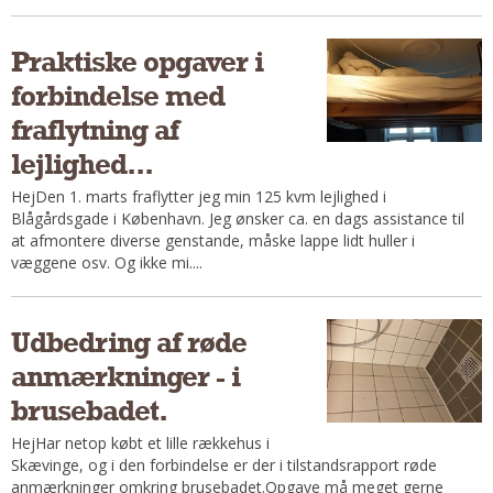
Om Materialer
Praktiske opgaver i
Om Værktøj
forbindelse med
GLARMESTER
fraflytning af
Udskiftning Og Montage
lejlighed...
Om Materialer
HANDYMAN
HejDen 1. marts fraflytter jeg min 125 kvm lejlighed i
Blågårdsgade i København. Jeg ønsker ca. en dags assistance til
Tips Og Tricks
at afmontere diverse genstande, måske lappe lidt huller i
Kemi
væggene osv. Og ikke mi....
Andet
Båd
Udbedring af røde
GARTNER
anmærkninger - i
Beplantning
brusebadet.
Belægning
HejHar netop købt et lille rækkehus i
Skadedyr
Skævinge, og i den forbindelse er der i tilstandsrapport røde
Om Værktøj
anmærkninger omkring brusebadet.Opgave må meget gerne