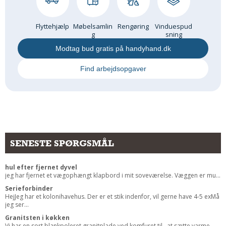
Flyttehjælp
Møbelsamlin
Rengøring
Vinduespud
g
sning
Modtag bud gratis på handyhand.dk
Find arbejdsopgaver
SENESTE SPØRGSMÅL
hul efter fjernet dyvel
jeg har fjernet et vægophængt klapbord i mit soveværelse. Væggen er mu...
Serieforbinder
HejJeg har et kolonihavehus. Der er et stik indenfor, vil gerne have 4-5 exMå
jeg ser...
Granitsten i køkken
Vi har en sort blankpoleret granitplade ved komfuret til , at sætte varme