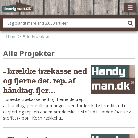
OM HANDYMAN.DK
FÅ 3 TILBUD
Hjem
>
Alle Projekter
ANNONCERING
Alle Projekter
BOLIG KØBERÅDGIVNING
TØMRER/SNEDKER
- brække trækasse ned
Montage Og Nybyg
og fjerne det. rep. af
Reparation Og Vedligehold
håndtag. fjer...
Alt Om Køkkenet
- brække trækasse ned og fjerne det.rep.
Om Materialer
af håndtag.fjerne lille jerntingest ved fordørskifte brædde ud i
carport og rep. en anden bræddeskifte stof ud i skodde (har selv
Om Værktøj
stoffet) - bor i Koch-rækkehu....
Andet
ELEKTRIKER