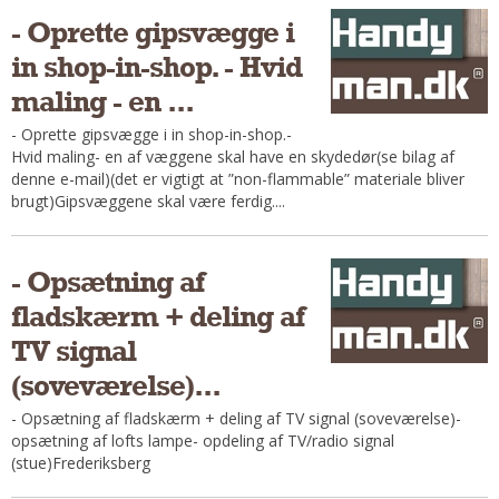
Andet
- Oprette gipsvægge i
RENGØRING
in shop-in-shop. - Hvid
Rengøring Af Overflader
maling - en ...
Pletleksikon
- Oprette gipsvægge i in shop-in-shop.-
Hvid maling- en af væggene skal have en skydedør(se bilag af
denne e-mail)(det er vigtigt at ”non-flammable” materiale bliver
brugt)Gipsvæggene skal være ferdig....
- Opsætning af
fladskærm + deling af
TV signal
(soveværelse)...
- Opsætning af fladskærm + deling af TV signal (soveværelse)-
opsætning af lofts lampe- opdeling af TV/radio signal
(stue)Frederiksberg