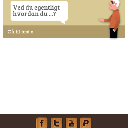
Ved du egentligt
hvordan du ...?
Gå til test »