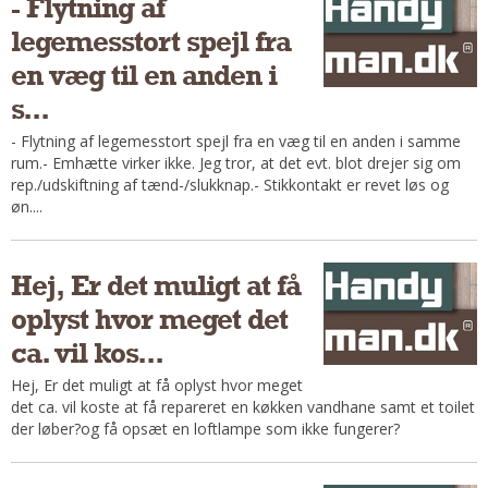
- Flytning af
Regler Og Love
legemesstort spejl fra
Udskiftning Og Montage
en væg til en anden i
Om Materialer
Tips Og Tests
s...
VVS
- Flytning af legemesstort spejl fra en væg til en anden i samme
rum.- Emhætte virker ikke. Jeg tror, at det evt. blot drejer sig om
Montage Og Udskiftning
rep./udskiftning af tænd-/slukknap.- Stikkontakt er revet løs og
Reparation Og Vedligehold
øn....
Varme Og Energi
Andet
Hej, Er det muligt at få
MALER
oplyst hvor meget det
Indendørs
ca. vil kos...
Udendørs
Hej, Er det muligt at få oplyst hvor meget
Kan Det Males?
det ca. vil koste at få repareret en køkken vandhane samt et toilet
MURER
der løber?og få opsæt en loftlampe som ikke fungerer?
Nybygning
Reparationer