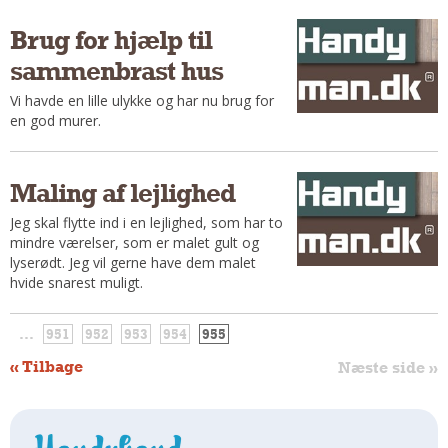
Brug for hjælp til
sammenbrast hus
Vi havde en lille ulykke og har nu brug for
en god murer.
Maling af lejlighed
Jeg skal flytte ind i en lejlighed, som har to
mindre værelser, som er malet gult og
lyserødt. Jeg vil gerne have dem malet
hvide snarest muligt.
...
951
952
953
954
955
« Tilbage
Næste side »