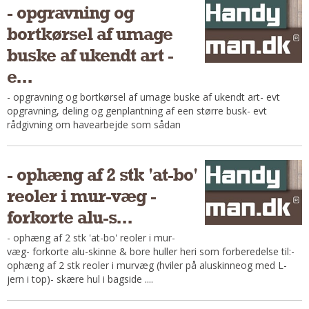
- opgravning og
Om Materialer
bortkørsel af umage
Om Værktøj
buske af ukendt art -
GLARMESTER
e...
Udskiftning Og Montage
- opgravning og bortkørsel af umage buske af ukendt art- evt
Om Materialer
opgravning, deling og genplantning af een større busk- evt
HANDYMAN
rådgivning om havearbejde som sådan
Tips Og Tricks
Kemi
- ophæng af 2 stk 'at-bo'
Andet
reoler i mur-væg -
Båd
forkorte alu-s...
GARTNER
- ophæng af 2 stk 'at-bo' reoler i mur-
Beplantning
væg- forkorte alu-skinne & bore huller heri som forberedelse til:-
ophæng af 2 stk reoler i murvæg (hviler på aluskinneog med L-
Belægning
jern i top)- skære hul i bagside ....
Skadedyr
Om Værktøj