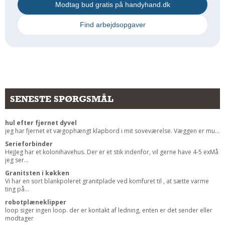
Modtag bud gratis på handyhand.dk
Find arbejdsopgaver
SENESTE SPØRGSMÅL
hul efter fjernet dyvel
jeg har fjernet et vægophængt klapbord i mit soveværelse. Væggen er mu...
Serieforbinder
HejJeg har et kolonihavehus. Der er et stik indenfor, vil gerne have 4-5 exMå
jeg ser...
Granitsten i køkken
Vi har en sort blankpoleret granitplade ved komfuret til , at sætte varme
ting på...
robotplæneklipper
loop siger ingen loop. der er kontakt af ledning, enten er det sender eller
modtager