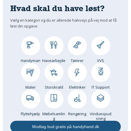
Hvad skal du have løst?
Om Materialer
Om Værktøj
Vælg en kategori og du er allerede halvvejs på vej mod at få
GLARMESTER
løst din opgave
Udskiftning Og Montage
Om Materialer
HANDYMAN
Handyman
Havearbejde
Tømrer
VVS
Tips Og Tricks
Kemi
Andet
Båd
Maler
Storskrald
Elektriker
IT Support
GARTNER
Beplantning
Belægning
Flyttehjælp
Møbelsamlin
Rengøring
Vinduespud
g
sning
Skadedyr
Modtag bud gratis på handyhand.dk
Om Værktøj