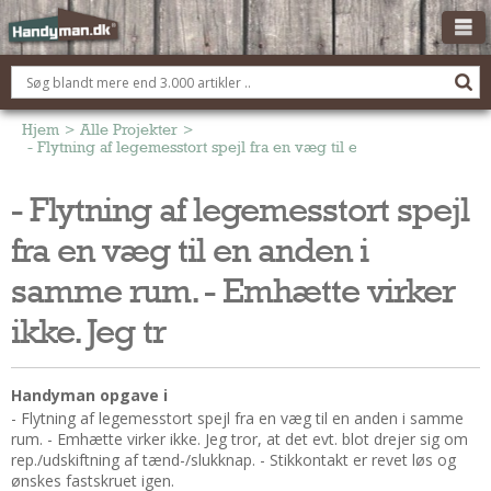
OM HANDYMAN.DK
FÅ 3 TILBUD
Hjem
>
Alle Projekter
>
- Flytning af legemesstort spejl fra en væg til en anden i samme r
ANNONCERING
- Flytning af legemesstort spejl
BOLIG KØBERÅDGIVNING
fra en væg til en anden i
TØMRER/SNEDKER
Montage Og Nybyg
samme rum. - Emhætte virker
Reparation Og Vedligehold
ikke. Jeg tr
Alt Om Køkkenet
Om Materialer
Handyman opgave i
Om Værktøj
- Flytning af legemesstort spejl fra en væg til en anden i samme
Andet
rum. - Emhætte virker ikke. Jeg tror, at det evt. blot drejer sig om
rep./udskiftning af tænd-/slukknap. - Stikkontakt er revet løs og
ELEKTRIKER
ønskes fastskruet igen.