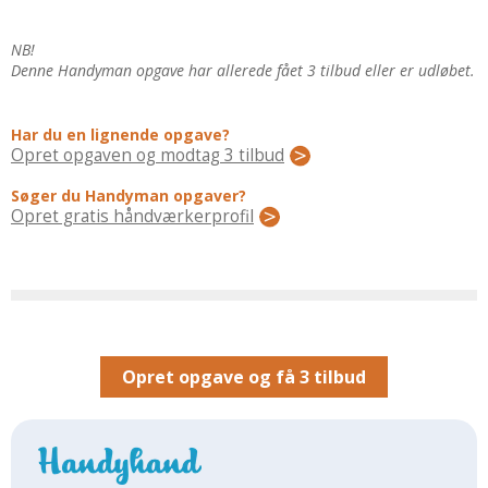
Regler Og Love
Udskiftning Og Montage
NB!
Om Materialer
Denne Handyman opgave har allerede fået 3 tilbud eller er udløbet.
Tips Og Tests
VVS
Har du en lignende opgave?
Opret opgaven og modtag 3 tilbud
Montage Og Udskiftning
Søger du Handyman opgaver?
Reparation Og Vedligehold
Opret gratis håndværkerprofil
Varme Og Energi
Andet
MALER
Indendørs
Udendørs
Opret opgave og få 3 tilbud
Kan Det Males?
MURER
Nybygning
Reparationer