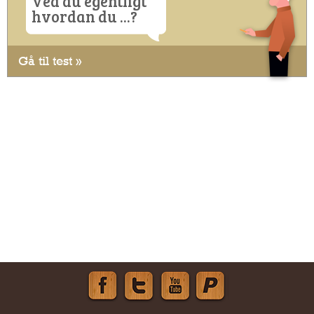
Ved du egentligt
hvordan du ...?
Gå til test »