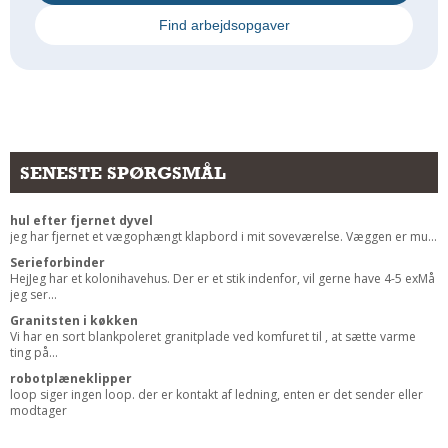
Andet
Find arbejdsopgaver
RENGØRING
Rengøring Af Overflader
Pletleksikon
SENESTE SPØRGSMÅL
hul efter fjernet dyvel
jeg har fjernet et vægophængt klapbord i mit soveværelse. Væggen er mu...
Serieforbinder
HejJeg har et kolonihavehus. Der er et stik indenfor, vil gerne have 4-5 exMå
jeg ser...
Granitsten i køkken
Vi har en sort blankpoleret granitplade ved komfuret til , at sætte varme
ting på...
robotplæneklipper
loop siger ingen loop. der er kontakt af ledning, enten er det sender eller
modtager