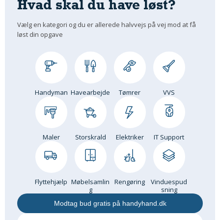
Hvad skal du have løst?
Om Materialer
Vælg en kategori og du er allerede halvvejs på vej mod at få
Om Værktøj
løst din opgave
GLARMESTER
Udskiftning Og Montage
Om Materialer
HANDYMAN
Handyman
Havearbejde
Tømrer
VVS
Tips Og Tricks
Kemi
Andet
Maler
Storskrald
Elektriker
IT Support
Båd
GARTNER
Beplantning
Flyttehjælp
Møbelsamlin
Rengøring
Vinduespud
Belægning
g
sning
Skadedyr
Modtag bud gratis på handyhand.dk
Om Værktøj