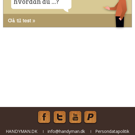
hvordan du ...?
Gå til test »
HANDYMAN.DK
info@handyman.dk
Persondatapolitik