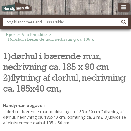
OM HANDYMAN.DK
FÅ 3 TILBUD
Hjem
>
Alle Projekter
>
1)dørhul i bærende mur, nedrivning ca. 185 x 90 cm 2)flytning af
ANNONCERING
1)dørhul i bærende mur,
BOLIG KØBERÅDGIVNING
nedrivning ca. 185 x 90 cm
TØMRER/SNEDKER
Montage Og Nybyg
2)flytning af dørhul, nedrivning
Reparation Og Vedligehold
ca. 185x40 cm,
Alt Om Køkkenet
Om Materialer
Handyman opgave i
Om Værktøj
1)dørhul i bærende mur, nedrivning ca. 185 x 90 cm 2)flytning af
Andet
dørhul, nedrivning ca. 185x40 cm, opmuring ca. 2 m2. 3)udvidelse
af eksisterende dørhul 185 x 50 cm.
ELEKTRIKER