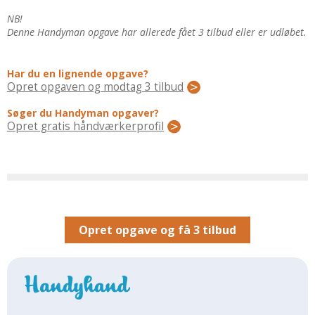
Regler Og Love
NB!
Udskiftning Og Montage
Denne Handyman opgave har allerede fået 3 tilbud eller er udløbet.
Om Materialer
Tips Og Tests
Har du en lignende opgave?
VVS
Opret opgaven og modtag 3 tilbud
Montage Og Udskiftning
Søger du Handyman opgaver?
Opret gratis håndværkerprofil
Reparation Og Vedligehold
Varme Og Energi
Andet
MALER
Indendørs
Opret opgave og få 3 tilbud
Udendørs
Kan Det Males?
MURER
Nybygning
Reparationer