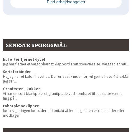
Find arbejdsopgaver
Andet
RENGØRING
Rengøring Af Overflader
Pletleksikon
SENESTE SPØRGSMÅL
hul efter fjernet dyvel
jeg har fjernet et vægophængt klapbord i mit soveværelse. Væggen er mu...
Serieforbinder
HejJeg har et kolonihavehus. Der er et stik indenfor, vil gerne have 4-5 exMå
jeg ser...
Granitsten i køkken
Vi har en sort blankpoleret granitplade ved komfuret til , at sætte varme
ting på...
robotplæneklipper
loop siger ingen loop. der er kontakt af ledning, enten er det sender eller
modtager