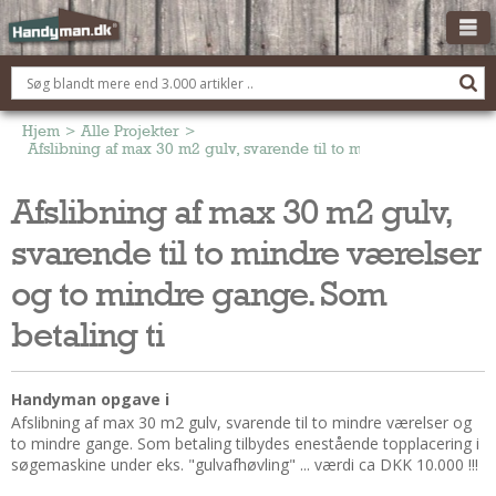
OM HANDYMAN.DK
FÅ 3 TILBUD
Hjem
>
Alle Projekter
>
Afslibning af max 30 m2 gulv, svarende til to mindre værelser og
ANNONCERING
Afslibning af max 30 m2 gulv,
BOLIG KØBERÅDGIVNING
svarende til to mindre værelser
TØMRER/SNEDKER
Montage Og Nybyg
og to mindre gange. Som
Reparation Og Vedligehold
betaling ti
Alt Om Køkkenet
Om Materialer
Handyman opgave i
Om Værktøj
Afslibning af max 30 m2 gulv, svarende til to mindre værelser og
Andet
to mindre gange. Som betaling tilbydes enestående topplacering i
søgemaskine under eks. "gulvafhøvling" ... værdi ca DKK 10.000 !!!
ELEKTRIKER