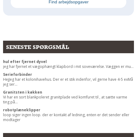
Find arbejdsopgaver
Andet
RENGØRING
Rengøring Af Overflader
Pletleksikon
SENESTE SPØRGSMÅL
hul efter fjernet dyvel
jeg har fjernet et vægophængt klapbord i mit soveværelse. Væggen er mu...
Serieforbinder
HejJeg har et kolonihavehus. Der er et stik indenfor, vil gerne have 4-5 exMå
jeg ser...
Granitsten i køkken
Vi har en sort blankpoleret granitplade ved komfuret til , at sætte varme
ting på...
robotplæneklipper
loop siger ingen loop. der er kontakt af ledning, enten er det sender eller
modtager