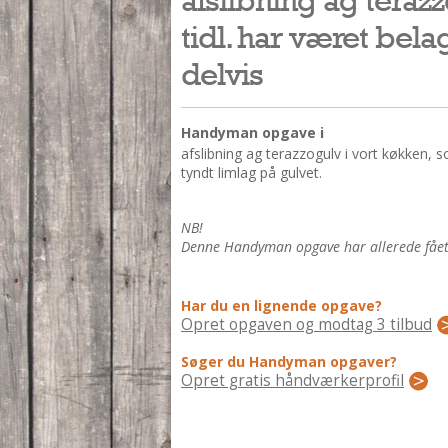
tidl. har været bela
delvis
Handyman opgave i
afslibning ag terazzogulv i vort køkken, s
tyndt limlag på gulvet.
NB!
Denne Handyman opgave har allerede fået 3
Har du en lignende opgave?
Opret opgaven og modtag 3 tilbud
Søger du Handyman opgaver?
Opret gratis håndværkerprofil