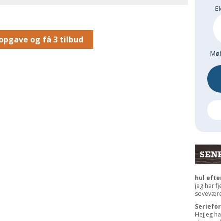
El
opgave og få 3 tilbud
Møb
SEN
hul efte
jeg har f
sovevære
Seriefo
HejJeg ha