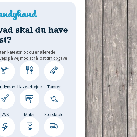
vad skal du have
st?
 en kategori og du er allerede
vejs på vej mod at få løst din opgave
andyman
Havearbejde
Tømrer
VVS
Maler
Storskrald