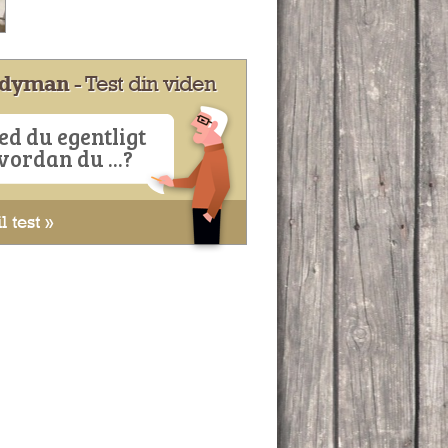
dyman
- Test din viden
ed du egentligt
vordan du ...?
l test »