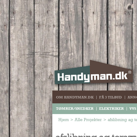
OM HANDYMAN.DK
FÅ 3 TILBUD
ANN
TØMRER/SNEDKER
ELEKTRIKER
VVS
Hjem
>
Alle Projekter
>
afslibning ag t
afslibning ag teraz