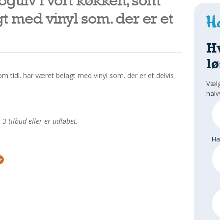
gt med vinyl som. der er et
H
lø
om tidl. har været belagt med vinyl som. der er et delvis
Vælg
halv
 tilbud eller er udløbet.
H