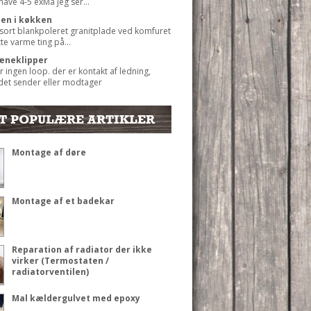
 have 4-5 exMå jeg ser...
ten i køkken
 sort blankpoleret granitplade ved komfuret
ætte varme ting på...
æneklipper
r ingen loop. der er kontakt af ledning,
det sender eller modtager
T POPULÆRE ARTIKLER
Montage af døre
Montage af et badekar
Reparation af radiator der ikke
virker (Termostaten /
radiatorventilen)
Mal kældergulvet med epoxy