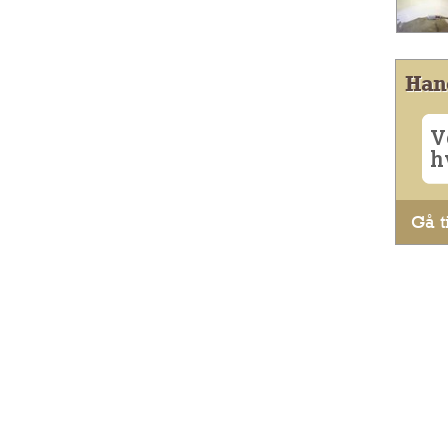
Han
V
h
Gå ti