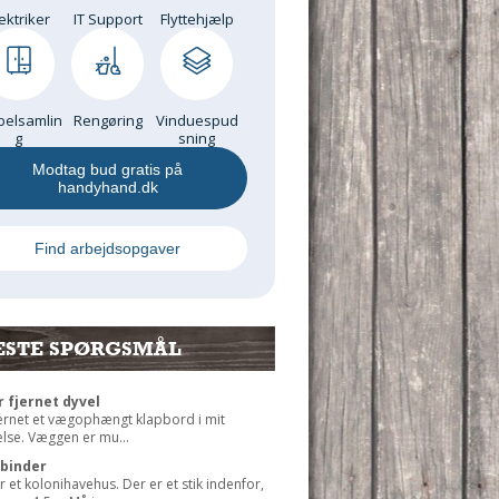
ektriker
IT Support
Flyttehjælp
elsamlin
Rengøring
Vinduespud
g
sning
Modtag bud gratis på
handyhand.dk
Find arbejdsopgaver
ESTE SPØRGSMÅL
r fjernet dyvel
jernet et vægophængt klapbord i mit
lse. Væggen er mu...
rbinder
r et kolonihavehus. Der er et stik indenfor,