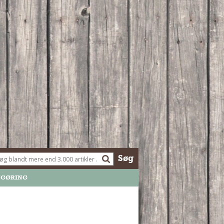
Søg
NGØRING
r er et delvis