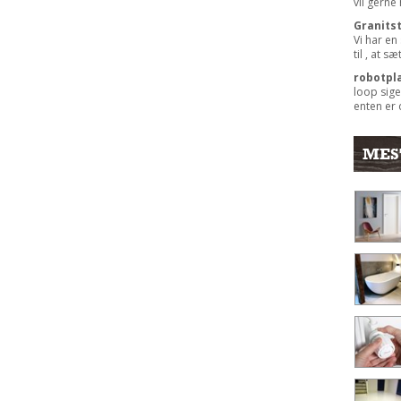
vil gerne
Granits
Vi har en
til , at s
robotpl
loop sige
enten er 
MES