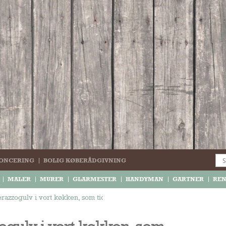
ONCERING
BOLIG KØBERÅDGIVNING
MALER
MURER
GLARMESTER
HANDYMAN
GARTNER
RE
erazzogulv i vort køkken, som tidl. har været belagt med vinyl som. de
zogulv i vort køkken, som