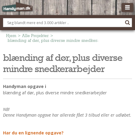
OM HANDYMAN.DK
FÅ 3 TILBUD
Hjem
>
Alle Projekter
>
blænding af dør, plus diverse mindre snedkerarbejder
ANNONCERING
blænding af dør, plus diverse
BOLIG KØBERÅDGIVNING
mindre snedkerarbejder
TØMRER/SNEDKER
Montage Og Nybyg
Reparation Og Vedligehold
Handyman opgave i
blænding af dør, plus diverse mindre snedkerarbejder
Alt Om Køkkenet
Om Materialer
NB!
Om Værktøj
Denne Handyman opgave har allerede fået 3 tilbud eller er udløbet.
Andet
ELEKTRIKER
Har du en lignende opgave?