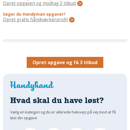
Regler Og Love
Opret opgaven og modtag 3 tilbud
Udskiftning Og Montage
Søger du Handyman opgaver?
Om Materialer
Opret gratis håndværkerprofil
Tips Og Tests
VVS
Montage Og Udskiftning
Reparation Og Vedligehold
Varme Og Energi
Opret opgave og få 3 tilbud
Andet
MALER
Indendørs
Udendørs
Hvad skal du have løst?
Kan Det Males?
Vælg en kategori og du er allerede halvvejs på vej mod at få
MURER
løst din opgave
Nybygning
Reparationer