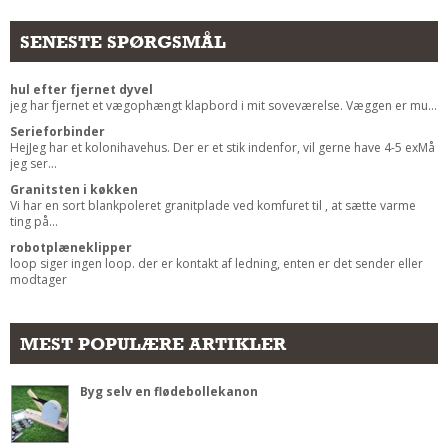
Andet
SENESTE SPØRGSMÅL
RENGØRING
Rengøring Af Overflader
hul efter fjernet dyvel
jeg har fjernet et vægophængt klapbord i mit soveværelse. Væggen er mu...
Pletleksikon
Serieforbinder
HejJeg har et kolonihavehus. Der er et stik indenfor, vil gerne have 4-5 exMå
jeg ser...
Granitsten i køkken
Vi har en sort blankpoleret granitplade ved komfuret til , at sætte varme
ting på...
robotplæneklipper
loop siger ingen loop. der er kontakt af ledning, enten er det sender eller
modtager
MEST POPULÆRE ARTIKLER
Byg selv en flødebollekanon