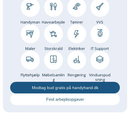
Om Materialer
Om Værktøj
Handyman
Havearbejde
Tømrer
VVS
GLARMESTER
Udskiftning Og Montage
Om Materialer
Maler
Storskrald
Elektriker
IT Support
HANDYMAN
Tips Og Tricks
Kemi
Flyttehjælp
Møbelsamlin
Rengøring
Vinduespud
Andet
g
sning
Båd
Modtag bud gratis på handyhand.dk
GARTNER
Find arbejdsopgaver
Beplantning
Belægning
Skadedyr
Om Værktøj