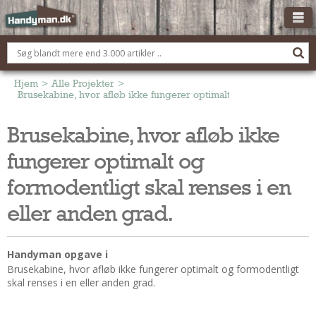
OM HANDYMAN.DK
FÅ 3 TILBUD
Hjem
>
Alle Projekter
>
Brusekabine, hvor afløb ikke fungerer optimalt og formodentligt s
ANNONCERING
Brusekabine, hvor afløb ikke
BOLIG KØBERÅDGIVNING
fungerer optimalt og
TØMRER/SNEDKER
Montage Og Nybyg
formodentligt skal renses i en
Reparation Og Vedligehold
eller anden grad.
Alt Om Køkkenet
Om Materialer
Handyman opgave i
Om Værktøj
Brusekabine, hvor afløb ikke fungerer optimalt og formodentligt
Andet
skal renses i en eller anden grad.
ELEKTRIKER