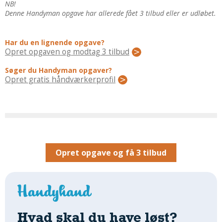
Regler Og Love
NB!
Denne Handyman opgave har allerede fået 3 tilbud eller er udløbet.
Udskiftning Og Montage
Om Materialer
Har du en lignende opgave?
Tips Og Tests
Opret opgaven og modtag 3 tilbud
VVS
Søger du Handyman opgaver?
Montage Og Udskiftning
Opret gratis håndværkerprofil
Reparation Og Vedligehold
Varme Og Energi
Andet
MALER
Indendørs
Opret opgave og få 3 tilbud
Udendørs
Kan Det Males?
MURER
Nybygning
Hvad skal du have løst?
Reparationer