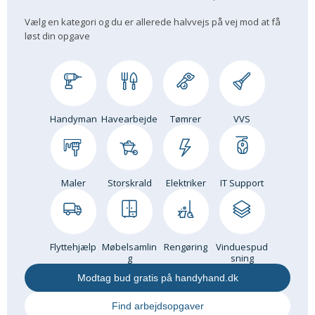
Om Materialer
Vælg en kategori og du er allerede halvvejs på vej mod at få
løst din opgave
Om Værktøj
GLARMESTER
Udskiftning Og Montage
Om Materialer
Handyman
Havearbejde
Tømrer
VVS
HANDYMAN
Tips Og Tricks
Kemi
Maler
Storskrald
Elektriker
IT Support
Andet
Båd
GARTNER
Flyttehjælp
Møbelsamlin
Rengøring
Vinduespud
Beplantning
g
sning
Belægning
Modtag bud gratis på handyhand.dk
Skadedyr
Find arbejdsopgaver
Om Værktøj