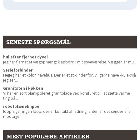
Andet
RENGØRING
Rengøring Af Overflader
Pletleksikon
SENESTE SPØRGSMÅL
hul efter fjernet dyvel
jeg har fjernet et vægophængt klapbord i mit soveværelse. Væggen er mu...
Serieforbinder
HejJeg har et kolonihavehus. Der er et stik indenfor, vil gerne have 4-5 exMå
jeg ser...
Granitsten i køkken
Vi har en sort blankpoleret granitplade ved komfuret til , at sætte varme
ting på...
robotplæneklipper
loop siger ingen loop. der er kontakt af ledning, enten er det sender eller
modtager
MEST POPULÆRE ARTIKLER