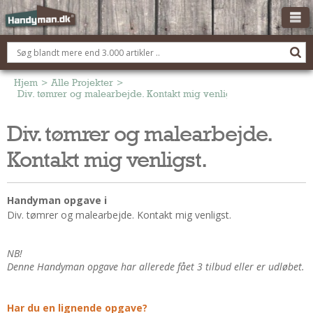
OM HANDYMAN.DK
FÅ 3 TILBUD
Hjem
>
Alle Projekter
>
Div. tømrer og malearbejde. Kontakt mig venligst.
ANNONCERING
Div. tømrer og malearbejde.
BOLIG KØBERÅDGIVNING
Kontakt mig venligst.
TØMRER/SNEDKER
Montage Og Nybyg
Reparation Og Vedligehold
Handyman opgave i
Div. tømrer og malearbejde. Kontakt mig venligst.
Alt Om Køkkenet
Om Materialer
NB!
Om Værktøj
Denne Handyman opgave har allerede fået 3 tilbud eller er udløbet.
Andet
ELEKTRIKER
Har du en lignende opgave?