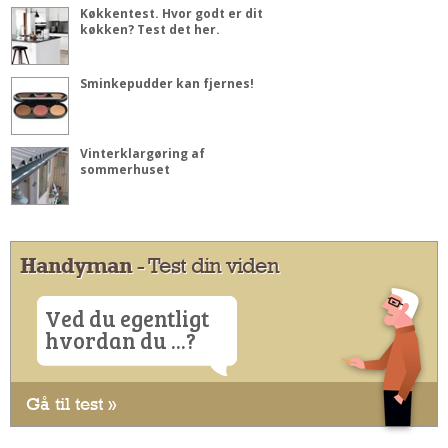
Køkkentest. Hvor godt er dit
køkken? Test det her.
Sminkepudder kan fjernes!
Vinterklargøring af
sommerhuset
Handyman
- Test din viden
Ved du egentligt
hvordan du ...?
Gå til test »