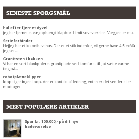
Andet
SENESTE SPØRGSMÅL
RENGØRING
Rengøring Af Overflader
hul efter fjernet dyvel
jeg har fjernet et vægophængt klapbord i mit soveværelse. Væggen er mu...
Pletleksikon
Serieforbinder
HejJeg har et kolonihavehus. Der er et stik indenfor, vil gerne have 4-5 exMå
jeg ser...
Granitsten i køkken
Vi har en sort blankpoleret granitplade ved komfuret til , at sætte varme
ting på...
robotplæneklipper
loop siger ingen loop. der er kontakt af ledning, enten er det sender eller
modtager
MEST POPULÆRE ARTIKLER
Spar kr. 100.000,- på dit nye
badeværelse