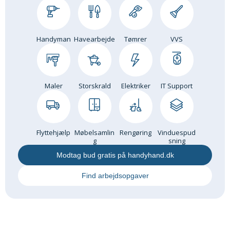
Om Materialer
Om Værktøj
Handyman
Havearbejde
Tømrer
VVS
GLARMESTER
Udskiftning Og Montage
Om Materialer
Maler
Storskrald
Elektriker
IT Support
HANDYMAN
Tips Og Tricks
Kemi
Flyttehjælp
Møbelsamlin
Rengøring
Vinduespud
Andet
g
sning
Båd
Modtag bud gratis på handyhand.dk
GARTNER
Find arbejdsopgaver
Beplantning
Belægning
Skadedyr
Om Værktøj