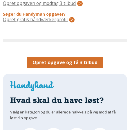
Regler Og Love
Opret opgaven og modtag 3 tilbud
Udskiftning Og Montage
Søger du Handyman opgaver?
Om Materialer
Opret gratis håndværkerprofil
Tips Og Tests
VVS
Montage Og Udskiftning
Reparation Og Vedligehold
Varme Og Energi
Opret opgave og få 3 tilbud
Andet
MALER
Indendørs
Udendørs
Hvad skal du have løst?
Kan Det Males?
Vælg en kategori og du er allerede halvvejs på vej mod at få
MURER
løst din opgave
Nybygning
Reparationer