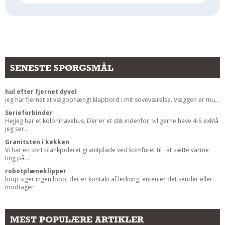
Andet
RENGØRING
Rengøring Af Overflader
Pletleksikon
SENESTE SPØRGSMÅL
hul efter fjernet dyvel
jeg har fjernet et vægophængt klapbord i mit soveværelse. Væggen er mu...
Serieforbinder
HejJeg har et kolonihavehus. Der er et stik indenfor, vil gerne have 4-5 exMå
jeg ser...
Granitsten i køkken
Vi har en sort blankpoleret granitplade ved komfuret til , at sætte varme
ting på...
robotplæneklipper
loop siger ingen loop. der er kontakt af ledning, enten er det sender eller
modtager
MEST POPULÆRE ARTIKLER