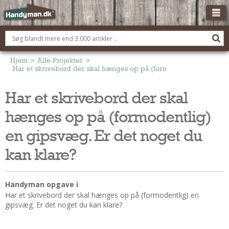
OM HANDYMAN.DK
FÅ 3 TILBUD
Hjem
>
Alle Projekter
>
Har et skrivebord der skal hænges op på (formodentlig) en gipsv
ANNONCERING
Har et skrivebord der skal
BOLIG KØBERÅDGIVNING
hænges op på (formodentlig)
TØMRER/SNEDKER
Montage Og Nybyg
en gipsvæg. Er det noget du
Reparation Og Vedligehold
kan klare?
Alt Om Køkkenet
Om Materialer
Handyman opgave i
Om Værktøj
Har et skrivebord der skal hænges op på (formodentlig) en
Andet
gipsvæg. Er det noget du kan klare?
ELEKTRIKER