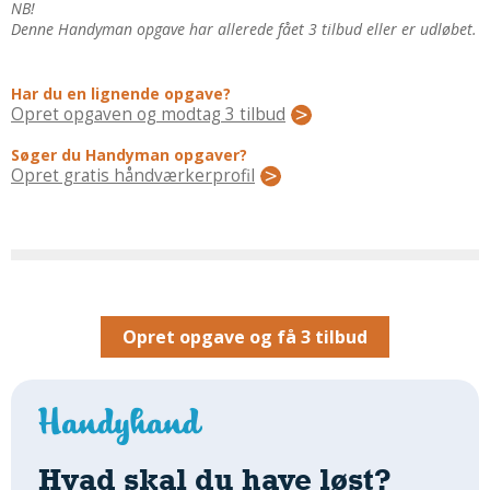
Regler Og Love
NB!
Denne Handyman opgave har allerede fået 3 tilbud eller er udløbet.
Udskiftning Og Montage
Om Materialer
Har du en lignende opgave?
Tips Og Tests
Opret opgaven og modtag 3 tilbud
VVS
Søger du Handyman opgaver?
Montage Og Udskiftning
Opret gratis håndværkerprofil
Reparation Og Vedligehold
Varme Og Energi
Andet
MALER
Indendørs
Opret opgave og få 3 tilbud
Udendørs
Kan Det Males?
MURER
Nybygning
Hvad skal du have løst?
Reparationer