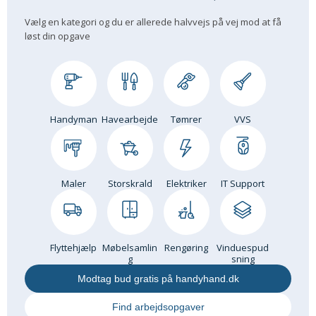
Om Materialer
Vælg en kategori og du er allerede halvvejs på vej mod at få
løst din opgave
Om Værktøj
GLARMESTER
Udskiftning Og Montage
Om Materialer
Handyman
Havearbejde
Tømrer
VVS
HANDYMAN
Tips Og Tricks
Kemi
Maler
Storskrald
Elektriker
IT Support
Andet
Båd
GARTNER
Flyttehjælp
Møbelsamlin
Rengøring
Vinduespud
Beplantning
g
sning
Belægning
Modtag bud gratis på handyhand.dk
Skadedyr
Find arbejdsopgaver
Om Værktøj