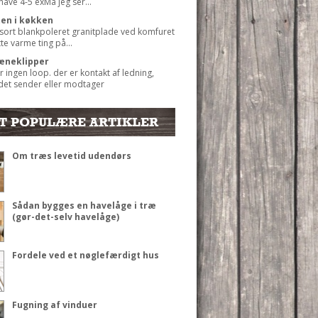
 have 4-5 exMå jeg ser...
ten i køkken
 sort blankpoleret granitplade ved komfuret
ætte varme ting på...
æneklipper
r ingen loop. der er kontakt af ledning,
det sender eller modtager
T POPULÆRE ARTIKLER
Om træs levetid udendørs
Sådan bygges en havelåge i træ
(gør-det-selv havelåge)
Fordele ved et nøglefærdigt hus
Fugning af vinduer