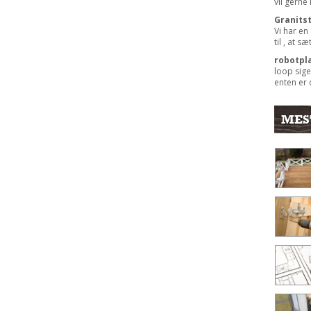
vil gerne
Granits
Vi har en
til , at s
robotpl
loop sige
enten er 
MES