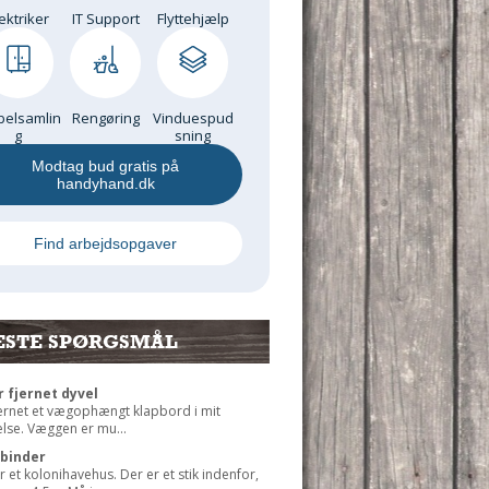
ektriker
IT Support
Flyttehjælp
elsamlin
Rengøring
Vinduespud
g
sning
Modtag bud gratis på
handyhand.dk
Find arbejdsopgaver
ESTE SPØRGSMÅL
r fjernet dyvel
jernet et vægophængt klapbord i mit
lse. Væggen er mu...
rbinder
r et kolonihavehus. Der er et stik indenfor,