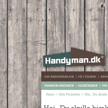
OM HANDYMAN.DK
FÅ 3 TILBUD
ANN
TØMRER/SNEDKER
ELEKTRIKER
VVS
Hjem
>
Alle Projekter
>
Hej.. Du skull
Hej.. Du skulle hjæ