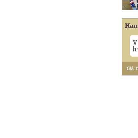
Han
V
h
Gå ti