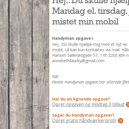
Mandag el. tirsdag.
mistet min mobil
Handyman opgave i
Hej.. Du skulle hjælpe mig med et nyt wc 
mobil, så kan kun kontaktes via mail. Hå
Hansen Søllerødgade 57, 1 th 2200 kbh n
annebethfaurby@gmail.com
NB!
Denne Handyman opgave har allerede fået 3
Har du en lignende opgave?
Opret opgaven og modtag 3 tilbud
Søger du Handyman opgaver?
Opret gratis håndværkerprofil