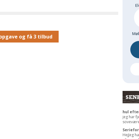
El
Møb
opgave og få 3 tilbud
SEN
hul efte
jeg har f
sovevære
Seriefo
HejJeg ha