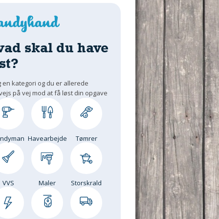
vad skal du have
st?
 en kategori og du er allerede
vejs på vej mod at få løst din opgave
andyman
Havearbejde
Tømrer
VVS
Maler
Storskrald