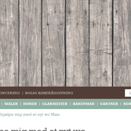
ONCERING
BOLIG KØBERÅDGIVNING
MALER
MURER
GLARMESTER
HANDYMAN
GARTNER
RE
e hjælpe mig med et nyt wc Mandag el. tirsdag. Jeg har i mellemtiden 
lpe mig med et nyt wc