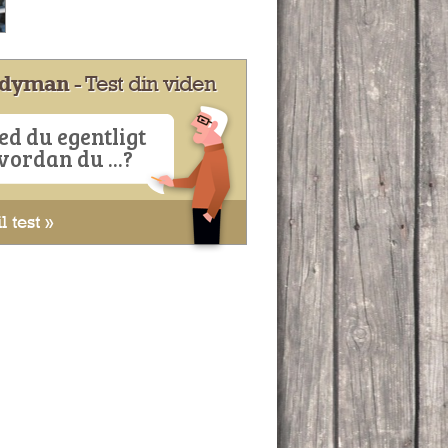
dyman
- Test din viden
ed du egentligt
vordan du ...?
l test »