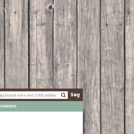
Søg
NGØRING
mistet min mobil