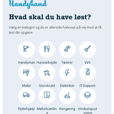
Om Materialer
Om Værktøj
Hvad skal du have løst?
GLARMESTER
Vælg en kategori og du er allerede halvvejs på vej mod at få
Udskiftning Og Montage
løst din opgave
Om Materialer
HANDYMAN
Tips Og Tricks
Kemi
Handyman
Havearbejde
Tømrer
VVS
Andet
Båd
GARTNER
Maler
Storskrald
Elektriker
IT Support
Beplantning
Belægning
Skadedyr
Flyttehjælp
Møbelsamlin
Rengøring
Vinduespud
Om Værktøj
g
sning