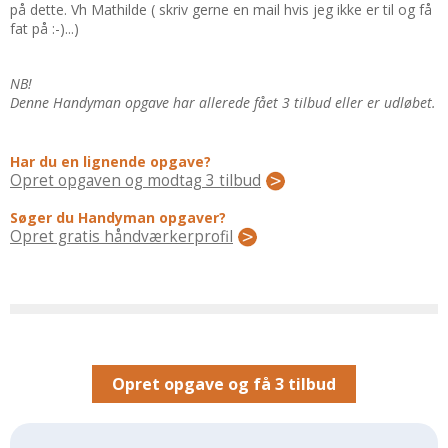
Regler Og Love
på dette. Vh Mathilde ( skriv gerne en mail hvis jeg ikke er til og få
fat på :-)...)
Udskiftning Og Montage
Om Materialer
NB!
Tips Og Tests
Denne Handyman opgave har allerede fået 3 tilbud eller er udløbet.
VVS
Montage Og Udskiftning
Har du en lignende opgave?
Opret opgaven og modtag 3 tilbud
Reparation Og Vedligehold
Varme Og Energi
Søger du Handyman opgaver?
Opret gratis håndværkerprofil
Andet
MALER
Indendørs
Udendørs
Kan Det Males?
Opret opgave og få 3 tilbud
MURER
Nybygning
Reparationer