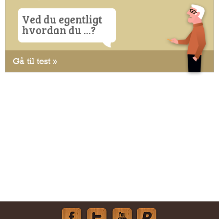
Ved du egentligt
hvordan du ...?
Gå til test »