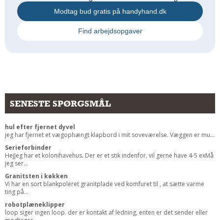
Andet
Modtag bud gratis på handyhand.dk
RENGØRING
Find arbejdsopgaver
Rengøring Af Overflader
Pletleksikon
SENESTE SPØRGSMÅL
hul efter fjernet dyvel
jeg har fjernet et vægophængt klapbord i mit soveværelse. Væggen er mu...
Serieforbinder
HejJeg har et kolonihavehus. Der er et stik indenfor, vil gerne have 4-5 exMå
jeg ser...
Granitsten i køkken
Vi har en sort blankpoleret granitplade ved komfuret til , at sætte varme
ting på...
robotplæneklipper
loop siger ingen loop. der er kontakt af ledning, enten er det sender eller