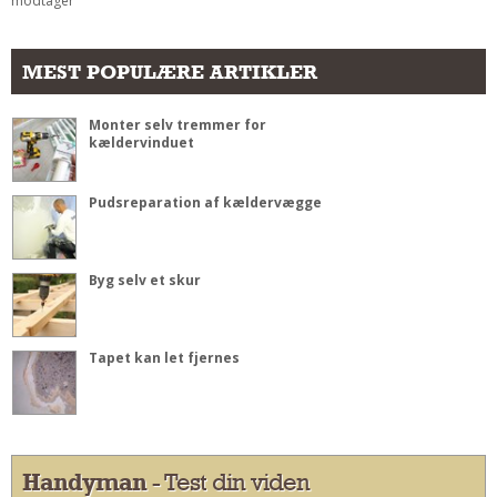
modtager
MEST POPULÆRE ARTIKLER
Monter selv tremmer for
kældervinduet
Pudsreparation af kældervægge
Byg selv et skur
Tapet kan let fjernes
Handyman
- Test din viden