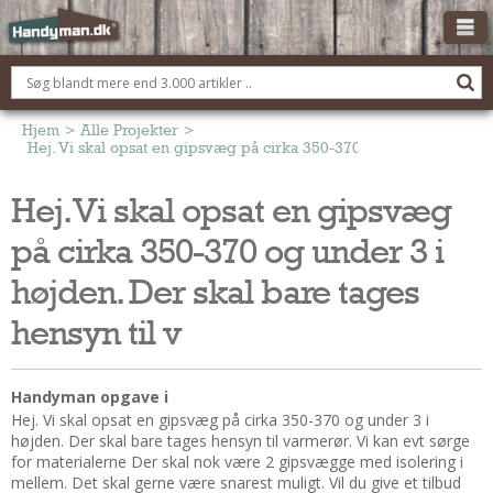
OM HANDYMAN.DK
FÅ 3 TILBUD
Hjem
>
Alle Projekter
>
Hej. Vi skal opsat en gipsvæg på cirka 350-370 og under 3 i højde
ANNONCERING
Hej. Vi skal opsat en gipsvæg
BOLIG KØBERÅDGIVNING
på cirka 350-370 og under 3 i
TØMRER/SNEDKER
Montage Og Nybyg
højden. Der skal bare tages
Reparation Og Vedligehold
hensyn til v
Alt Om Køkkenet
Om Materialer
Handyman opgave i
Om Værktøj
Hej. Vi skal opsat en gipsvæg på cirka 350-370 og under 3 i
Andet
højden. Der skal bare tages hensyn til varmerør. Vi kan evt sørge
for materialerne Der skal nok være 2 gipsvægge med isolering i
ELEKTRIKER
mellem. Det skal gerne være snarest muligt. Vil du give et tilbud