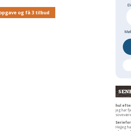
El
opgave og få 3 tilbud
Møb
SEN
hul efte
jeg har f
sovevære
Seriefo
HejJeg ha