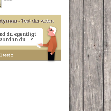
dyman
- Test din viden
ed du egentligt
vordan du ...?
l test »