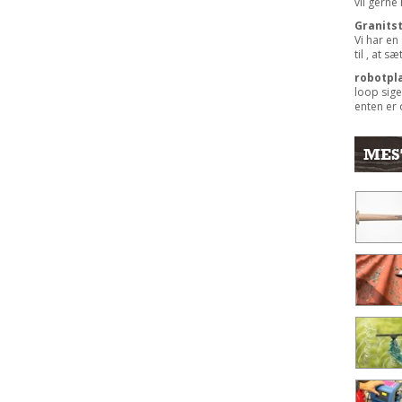
vil gerne
Granits
Vi har en
til , at s
robotpl
loop sige
enten er 
MES