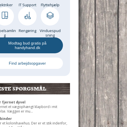
ektriker
IT Support
Flyttehjælp
elsamlin
Rengøring
Vinduespud
g
sning
Modtag bud gratis på
handyhand.dk
Find arbejdsopgaver
ESTE SPØRGSMÅL
r fjernet dyvel
jernet et vægophængt klapbord i mit
lse. Væggen er mu...
rbinder
r et kolonihavehus. Der er et stik indenfor,