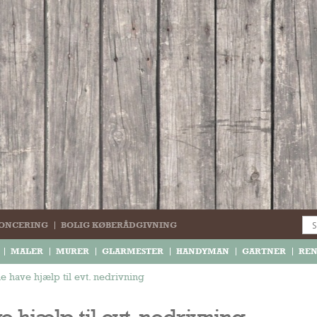
ONCERING
BOLIG KØBERÅDGIVNING
MALER
MURER
GLARMESTER
HANDYMAN
GARTNER
RE
ne have hjælp til evt. nedrivning af køkken, opsætning af nyt køkken, s
ve hjælp til evt. nedrivning