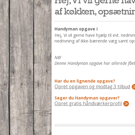
af køkken, opsætnin
Handyman opgave i
Hej, Vi vil gerne have hjælp til evt. nedri
nedrivning af ikke-bærende væg samt ops
NB!
Denne Handyman opgave har allerede fået 3
Har du en lignende opgave?
Opret opgaven og modtag 3 tilbud
Søger du Handyman opgaver?
Opret gratis håndværkerprofil