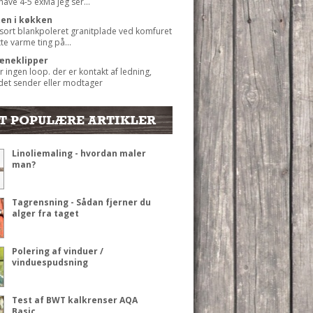
 have 4-5 exMå jeg ser...
ten i køkken
 sort blankpoleret granitplade ved komfuret
ætte varme ting på...
æneklipper
r ingen loop. der er kontakt af ledning,
det sender eller modtager
T POPULÆRE ARTIKLER
Linoliemaling - hvordan maler
man?
Tagrensning - Sådan fjerner du
alger fra taget
Polering af vinduer /
vinduespudsning
Test af BWT kalkrenser AQA
Basic