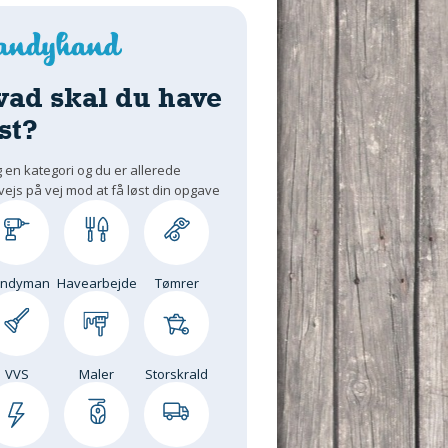
vad skal du have
st?
 en kategori og du er allerede
vejs på vej mod at få løst din opgave
andyman
Havearbejde
Tømrer
VVS
Maler
Storskrald