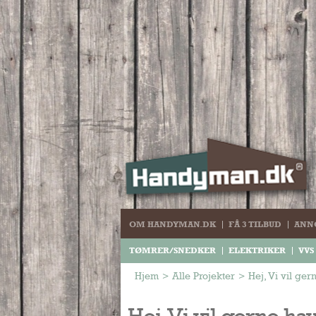
OM HANDYMAN.DK
FÅ 3 TILBUD
ANN
TØMRER/SNEDKER
ELEKTRIKER
VVS
Hjem
>
Alle Projekter
>
Hej, Vi vil ger
Hej, Vi vil gerne ha