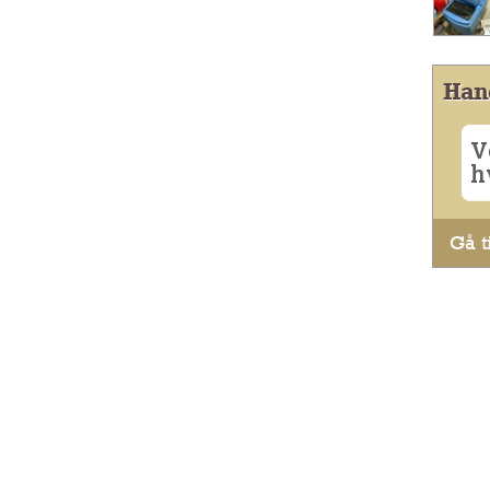
Han
V
h
Gå ti