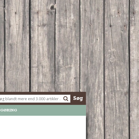
Søg
NGØRING
libning af