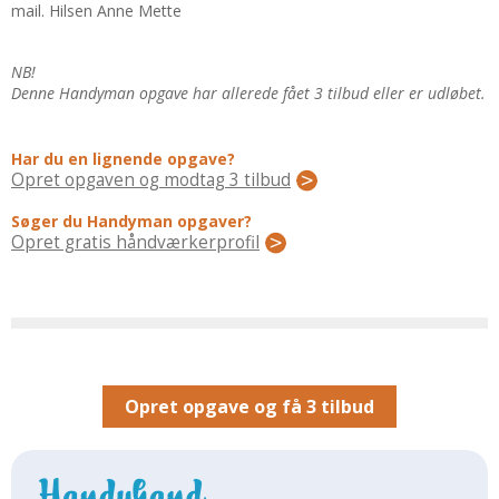
Regler Og Love
mail. Hilsen Anne Mette
Udskiftning Og Montage
Om Materialer
NB!
Denne Handyman opgave har allerede fået 3 tilbud eller er udløbet.
Tips Og Tests
VVS
Har du en lignende opgave?
Montage Og Udskiftning
Opret opgaven og modtag 3 tilbud
Reparation Og Vedligehold
Søger du Handyman opgaver?
Varme Og Energi
Opret gratis håndværkerprofil
Andet
MALER
Indendørs
Udendørs
Kan Det Males?
Opret opgave og få 3 tilbud
MURER
Nybygning
Reparationer