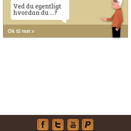
Ved du egentligt
hvordan du ...?
Gå til test »