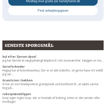
Modtag bud gratis på handyhand.dk
Andet
Find arbejdsopgaver
RENGØRING
Rengøring Af Overflader
Pletleksikon
SENESTE SPØRGSMÅL
hul efter fjernet dyvel
jeg har fjernet et vægophængt klapbord i mit soveværelse. Væggen er mu...
Serieforbinder
HejJeg har et kolonihavehus. Der er et stik indenfor, vil gerne have 4-5 exMå
jeg ser...
Granitsten i køkken
Vi har en sort blankpoleret granitplade ved komfuret til , at sætte varme
ting på...
robotplæneklipper
loop siger ingen loop. der er kontakt af ledning, enten er det sender eller
modtager