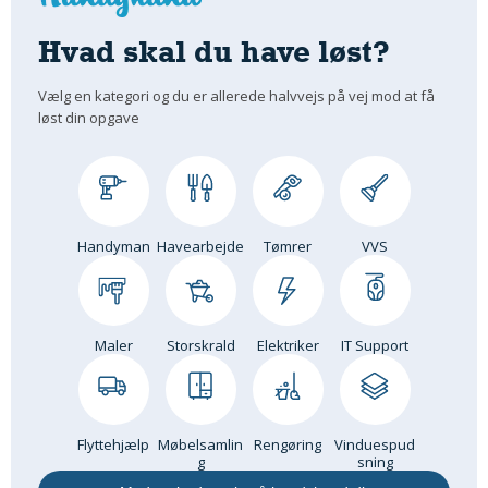
Om Materialer
Hvad skal du have løst?
Om Værktøj
GLARMESTER
Vælg en kategori og du er allerede halvvejs på vej mod at få
løst din opgave
Udskiftning Og Montage
Om Materialer
HANDYMAN
Tips Og Tricks
Handyman
Havearbejde
Tømrer
VVS
Kemi
Andet
Båd
Maler
Storskrald
Elektriker
IT Support
GARTNER
Beplantning
Belægning
Flyttehjælp
Møbelsamlin
Rengøring
Vinduespud
Skadedyr
g
sning
Om Værktøj