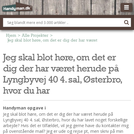
OM HANDYMAN.DK
FÅ 3 TILBUD
Hjem
>
Alle Projekter
>
Jeg skal blot høre, om det er dig der har været herude på Lyngbyv
ANNONCERING
Jeg skal blot høre, om det er
BOLIG KØBERÅDGIVNING
dig der har været herude på
TØMRER/SNEDKER
Montage Og Nybyg
Lyngbyvej 40 4. sal, Østerbro,
Reparation Og Vedligehold
hvor du har
Alt Om Køkkenet
Om Materialer
Handyman opgave i
Om Værktøj
Jeg skal blot høre, om det er dig der har været herude på
Andet
Lyngbyvej 40 4. sal, Østerbro, hvor du har lavet noget forskellige
arbejde? Hvis det er tilfældet, vil jeg gerne have du kontakter mig
ELEKTRIKER
på ovenstående mail? Jeg er ude og rejse pt, men skriv på min