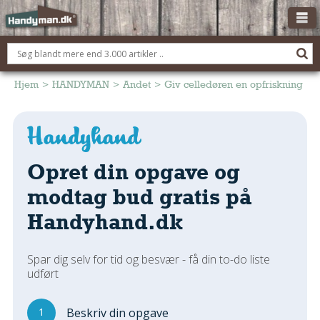
OM HANDYMAN.DK
FÅ 3 TILBUD
Hjem
>
HANDYMAN
>
Andet
>
Giv celledøren en opfriskning
ANNONCERING
BOLIG KØBERÅDGIVNING
TØMRER/SNEDKER
Opret din opgave og
Montage Og Nybyg
modtag bud gratis på
Reparation Og Vedligehold
Handyhand.dk
Alt Om Køkkenet
Om Materialer
Spar dig selv for tid og besvær - få din to-do liste
Om Værktøj
udført
Andet
ELEKTRIKER
1
Beskriv din opgave