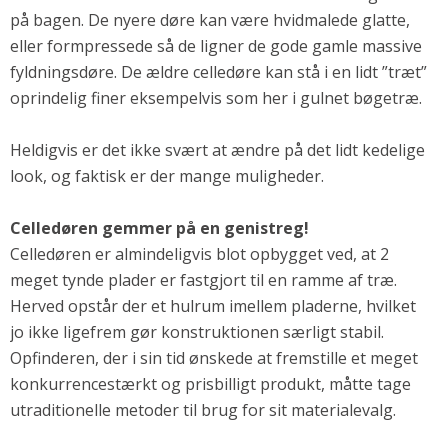
på bagen. De nyere døre kan være hvidmalede glatte,
Andet
eller formpressede så de ligner de gode gamle massive
RENGØRING
fyldningsdøre. De ældre celledøre kan stå i en lidt ”træt”
Rengøring Af Overflader
oprindelig finer eksempelvis som her i gulnet bøgetræ.
Pletleksikon
Heldigvis er det ikke svært at ændre på det lidt kedelige
look, og faktisk er der mange muligheder.
Celledøren gemmer på en genistreg!
Celledøren er almindeligvis blot opbygget ved, at 2
meget tynde plader er fastgjort til en ramme af træ.
Herved opstår der et hulrum imellem pladerne, hvilket
jo ikke ligefrem gør konstruktionen særligt stabil.
Opfinderen, der i sin tid ønskede at fremstille et meget
konkurrencestærkt og prisbilligt produkt, måtte tage
utraditionelle metoder til brug for sit materialevalg.