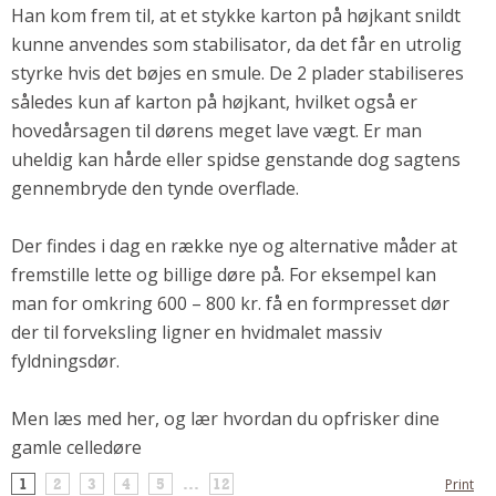
Han kom frem til, at et stykke karton på højkant snildt
kunne anvendes som stabilisator, da det får en utrolig
styrke hvis det bøjes en smule. De 2 plader stabiliseres
således kun af karton på højkant, hvilket også er
hovedårsagen til dørens meget lave vægt. Er man
uheldig kan hårde eller spidse genstande dog sagtens
gennembryde den tynde overflade.
Der findes i dag en række nye og alternative måder at
fremstille lette og billige døre på. For eksempel kan
man for omkring 600 – 800 kr. få en formpresset dør
der til forveksling ligner en hvidmalet massiv
fyldningsdør.
Men læs med her, og lær hvordan du opfrisker dine
gamle celledøre
1
2
3
4
5
...
12
Print