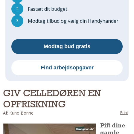
Regler Og Love
2
Fastæt dit budget
Udskiftning Og Montage
Om Materialer
3
Modtag tilbud og vælg din Handyhander
Tips Og Tests
VVS
Montage Og Udskiftning
Modtag bud gratis
Reparation Og Vedligehold
Varme Og Energi
Find arbejdsopgaver
Andet
MALER
Indendørs
GIV CELLEDØREN EN
Udendørs
OPFRISKNING
Kan Det Males?
Af: Kuno Bonne
Print
MURER
Pift dine
Nybygning
gamle
Reparationer