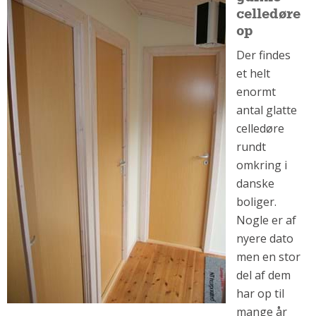
celledøre
Om Materialer
op
Om Værktøj
Der findes
GLARMESTER
et helt
Udskiftning Og Montage
enormt
Om Materialer
antal glatte
HANDYMAN
celledøre
rundt
Tips Og Tricks
omkring i
Kemi
danske
Andet
boliger.
Båd
Nogle er af
GARTNER
nyere dato
Beplantning
men en stor
Belægning
del af dem
Skadedyr
har op til
mange år
Om Værktøj