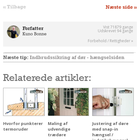
« Tilbage
Næste side »
Vist 71879 gange
Forfatter
Udskrevet 94 gange
Kuno Bonne
Forbehold / Rettigheder »
Næste tip:
Indbrudssikring af dør - hængselsiden
Relaterede artikler:
Hvorfor punkterer
Maling af
Justering af døre
termoruder
udvendige
med snap-in
trædøre
hængsel /