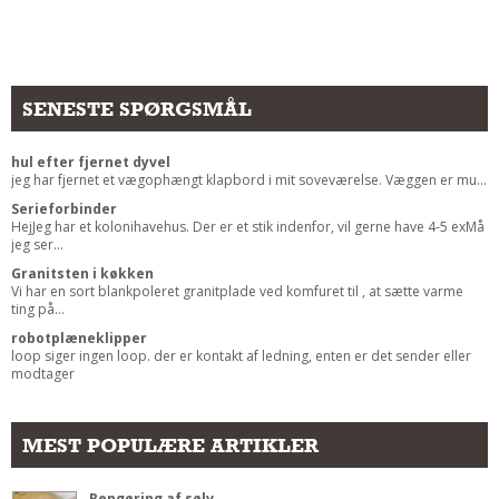
Andet
RENGØRING
Rengøring Af Overflader
SENESTE SPØRGSMÅL
Pletleksikon
hul efter fjernet dyvel
jeg har fjernet et vægophængt klapbord i mit soveværelse. Væggen er mu...
Serieforbinder
HejJeg har et kolonihavehus. Der er et stik indenfor, vil gerne have 4-5 exMå
jeg ser...
Granitsten i køkken
Vi har en sort blankpoleret granitplade ved komfuret til , at sætte varme
ting på...
robotplæneklipper
loop siger ingen loop. der er kontakt af ledning, enten er det sender eller
modtager
MEST POPULÆRE ARTIKLER
Rengøring af sølv