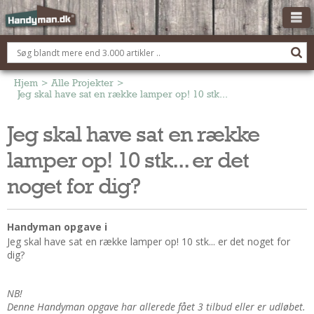
OM HANDYMAN.DK
FÅ 3 TILBUD
Hjem
>
Alle Projekter
>
Jeg skal have sat en række lamper op! 10 stk... er det noget for d
ANNONCERING
Jeg skal have sat en række
BOLIG KØBERÅDGIVNING
lamper op! 10 stk... er det
TØMRER/SNEDKER
Montage Og Nybyg
noget for dig?
Reparation Og Vedligehold
Alt Om Køkkenet
Handyman opgave i
Om Materialer
Jeg skal have sat en række lamper op! 10 stk... er det noget for
dig?
Om Værktøj
Andet
NB!
ELEKTRIKER
Denne Handyman opgave har allerede fået 3 tilbud eller er udløbet.