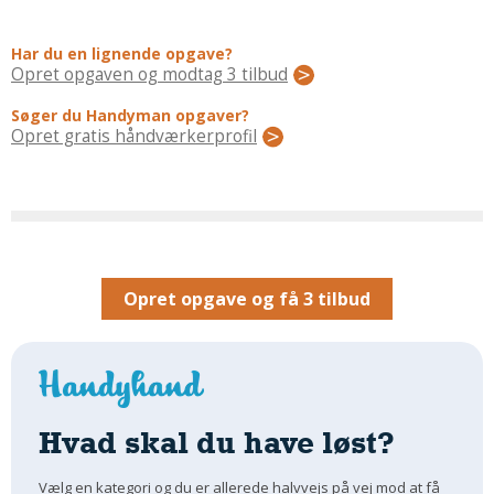
Regler Og Love
Udskiftning Og Montage
Har du en lignende opgave?
Om Materialer
Opret opgaven og modtag 3 tilbud
Tips Og Tests
Søger du Handyman opgaver?
VVS
Opret gratis håndværkerprofil
Montage Og Udskiftning
Reparation Og Vedligehold
Varme Og Energi
Andet
MALER
Opret opgave og få 3 tilbud
Indendørs
Udendørs
Kan Det Males?
MURER
Hvad skal du have løst?
Nybygning
Vælg en kategori og du er allerede halvvejs på vej mod at få
Reparationer