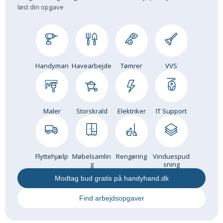
løst din opgave
Om Materialer
Om Værktøj
GLARMESTER
Udskiftning Og Montage
Handyman
Havearbejde
Tømrer
VVS
Om Materialer
HANDYMAN
Tips Og Tricks
Maler
Storskrald
Elektriker
IT Support
Kemi
Andet
Båd
Flyttehjælp
Møbelsamlin
Rengøring
Vinduespud
GARTNER
g
sning
Beplantning
Modtag bud gratis på handyhand.dk
Belægning
Find arbejdsopgaver
Skadedyr
Om Værktøj