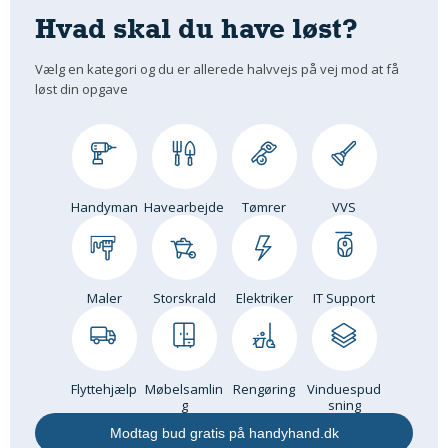
Hvad skal du have løst?
Om Materialer
Om Værktøj
Vælg en kategori og du er allerede halvvejs på vej mod at få
GLARMESTER
løst din opgave
Udskiftning Og Montage
Om Materialer
HANDYMAN
Handyman
Havearbejde
Tømrer
VVS
Tips Og Tricks
Kemi
Andet
Båd
Maler
Storskrald
Elektriker
IT Support
GARTNER
Beplantning
Belægning
Flyttehjælp
Møbelsamlin
Rengøring
Vinduespud
g
sning
Skadedyr
Modtag bud gratis på handyhand.dk
Om Værktøj