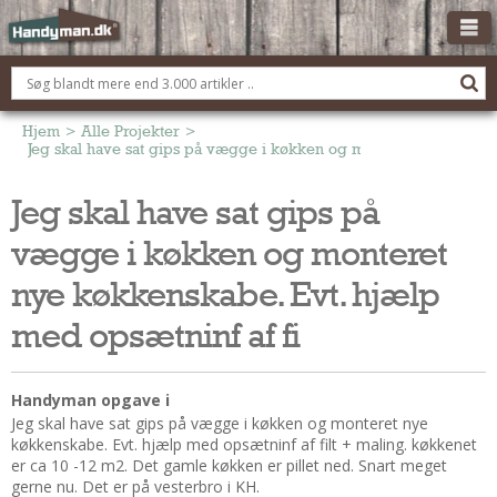
OM HANDYMAN.DK
FÅ 3 TILBUD
Hjem
>
Alle Projekter
>
Jeg skal have sat gips på vægge i køkken og monteret nye køkken
ANNONCERING
Jeg skal have sat gips på
BOLIG KØBERÅDGIVNING
vægge i køkken og monteret
TØMRER/SNEDKER
Montage Og Nybyg
nye køkkenskabe. Evt. hjælp
Reparation Og Vedligehold
med opsætninf af fi
Alt Om Køkkenet
Om Materialer
Handyman opgave i
Om Værktøj
Jeg skal have sat gips på vægge i køkken og monteret nye
Andet
køkkenskabe. Evt. hjælp med opsætninf af filt + maling. køkkenet
er ca 10 -12 m2. Det gamle køkken er pillet ned. Snart meget
ELEKTRIKER
gerne nu. Det er på vesterbro i KH.