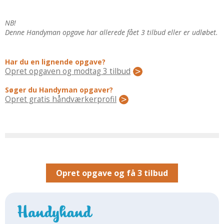
Regler Og Love
Udskiftning Og Montage
NB!
Om Materialer
Denne Handyman opgave har allerede fået 3 tilbud eller er udløbet.
Tips Og Tests
VVS
Har du en lignende opgave?
Opret opgaven og modtag 3 tilbud
Montage Og Udskiftning
Søger du Handyman opgaver?
Reparation Og Vedligehold
Opret gratis håndværkerprofil
Varme Og Energi
Andet
MALER
Indendørs
Udendørs
Opret opgave og få 3 tilbud
Kan Det Males?
MURER
Nybygning
Reparationer