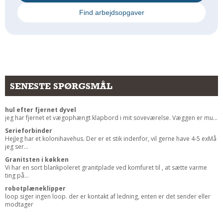
Andet
Find arbejdsopgaver
RENGØRING
Rengøring Af Overflader
Pletleksikon
SENESTE SPØRGSMÅL
hul efter fjernet dyvel
jeg har fjernet et vægophængt klapbord i mit soveværelse. Væggen er mu...
Serieforbinder
HejJeg har et kolonihavehus. Der er et stik indenfor, vil gerne have 4-5 exMå
jeg ser...
Granitsten i køkken
Vi har en sort blankpoleret granitplade ved komfuret til , at sætte varme
ting på...
robotplæneklipper
loop siger ingen loop. der er kontakt af ledning, enten er det sender eller
modtager