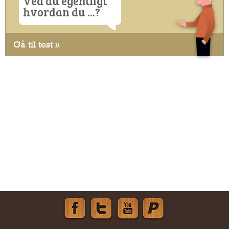
Ved du egentligt
hvordan du ...?
Gå til test »