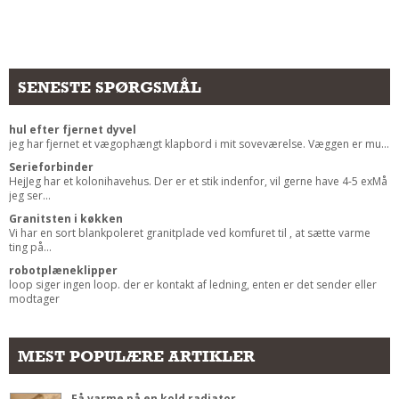
Andet
RENGØRING
Rengøring Af Overflader
SENESTE SPØRGSMÅL
Pletleksikon
hul efter fjernet dyvel
jeg har fjernet et vægophængt klapbord i mit soveværelse. Væggen er mu...
Serieforbinder
HejJeg har et kolonihavehus. Der er et stik indenfor, vil gerne have 4-5 exMå
jeg ser...
Granitsten i køkken
Vi har en sort blankpoleret granitplade ved komfuret til , at sætte varme
ting på...
robotplæneklipper
loop siger ingen loop. der er kontakt af ledning, enten er det sender eller
modtager
MEST POPULÆRE ARTIKLER
Få varme på en kold radiator