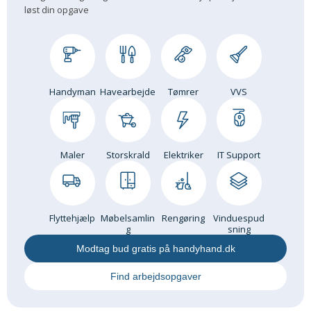
løst din opgave
Om Materialer
Om Værktøj
GLARMESTER
Udskiftning Og Montage
Handyman
Havearbejde
Tømrer
VVS
Om Materialer
HANDYMAN
Tips Og Tricks
Maler
Storskrald
Elektriker
IT Support
Kemi
Andet
Båd
Flyttehjælp
Møbelsamlin
Rengøring
Vinduespud
GARTNER
g
sning
Beplantning
Modtag bud gratis på handyhand.dk
Belægning
Find arbejdsopgaver
Skadedyr
Om Værktøj