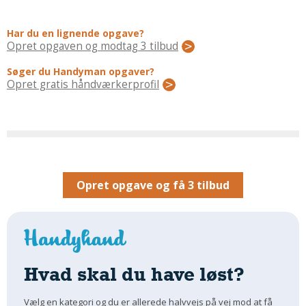
Regler Og Love
Udskiftning Og Montage
Har du en lignende opgave?
Om Materialer
Opret opgaven og modtag 3 tilbud
Tips Og Tests
Søger du Handyman opgaver?
VVS
Opret gratis håndværkerprofil
Montage Og Udskiftning
Reparation Og Vedligehold
Varme Og Energi
Andet
MALER
Opret opgave og få 3 tilbud
Indendørs
Udendørs
Kan Det Males?
MURER
Hvad skal du have løst?
Nybygning
Vælg en kategori og du er allerede halvvejs på vej mod at få
Reparationer