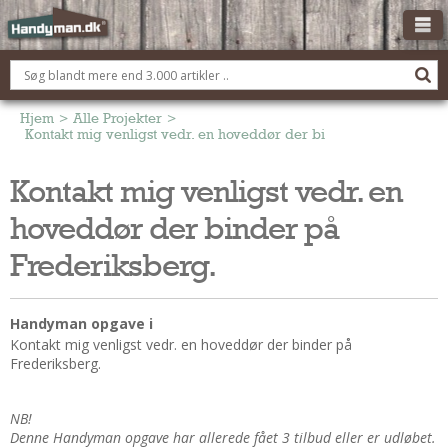
OM HANDYMAN.DK
FÅ 3 TILBUD
Hjem
>
Alle Projekter
>
Kontakt mig venligst vedr. en hoveddør der binder på Frederiks
ANNONCERING
Kontakt mig venligst vedr. en
BOLIG KØBERÅDGIVNING
hoveddør der binder på
TØMRER/SNEDKER
Montage Og Nybyg
Frederiksberg.
Reparation Og Vedligehold
Alt Om Køkkenet
Handyman opgave i
Om Materialer
Kontakt mig venligst vedr. en hoveddør der binder på
Frederiksberg.
Om Værktøj
Andet
NB!
ELEKTRIKER
Denne Handyman opgave har allerede fået 3 tilbud eller er udløbet.