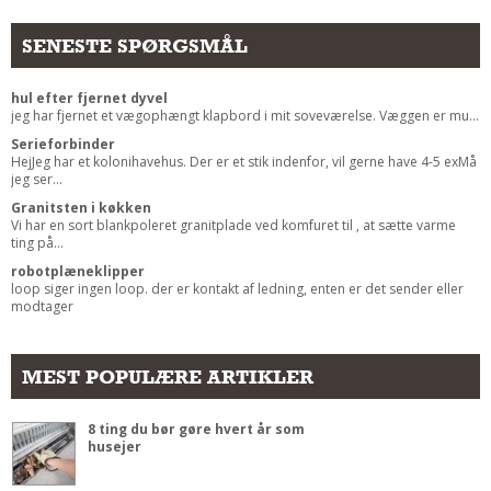
Andet
SENESTE SPØRGSMÅL
RENGØRING
Rengøring Af Overflader
hul efter fjernet dyvel
jeg har fjernet et vægophængt klapbord i mit soveværelse. Væggen er mu...
Pletleksikon
Serieforbinder
HejJeg har et kolonihavehus. Der er et stik indenfor, vil gerne have 4-5 exMå
jeg ser...
Granitsten i køkken
Vi har en sort blankpoleret granitplade ved komfuret til , at sætte varme
ting på...
robotplæneklipper
loop siger ingen loop. der er kontakt af ledning, enten er det sender eller
modtager
MEST POPULÆRE ARTIKLER
8 ting du bør gøre hvert år som
husejer