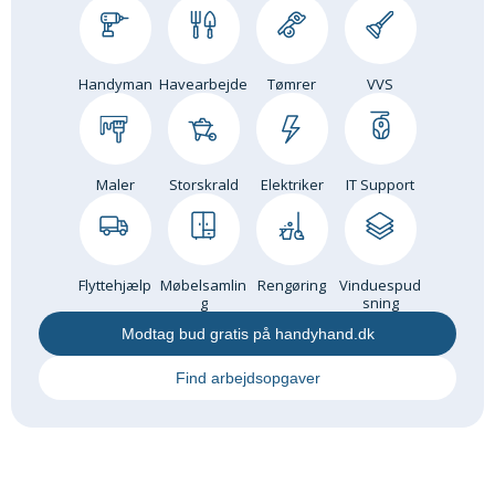
Om Materialer
Om Værktøj
Handyman
Havearbejde
Tømrer
VVS
GLARMESTER
Udskiftning Og Montage
Om Materialer
Maler
Storskrald
Elektriker
IT Support
HANDYMAN
Tips Og Tricks
Kemi
Flyttehjælp
Møbelsamlin
Rengøring
Vinduespud
Andet
g
sning
Båd
Modtag bud gratis på handyhand.dk
GARTNER
Find arbejdsopgaver
Beplantning
Belægning
Skadedyr
Om Værktøj