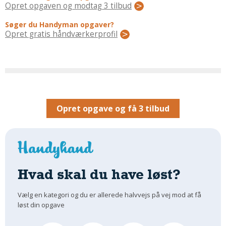
Regler Og Love
Opret opgaven og modtag 3 tilbud
Udskiftning Og Montage
Søger du Handyman opgaver?
Om Materialer
Opret gratis håndværkerprofil
Tips Og Tests
VVS
Montage Og Udskiftning
Reparation Og Vedligehold
Varme Og Energi
Opret opgave og få 3 tilbud
Andet
MALER
Indendørs
Udendørs
Hvad skal du have løst?
Kan Det Males?
Vælg en kategori og du er allerede halvvejs på vej mod at få
MURER
løst din opgave
Nybygning
Reparationer