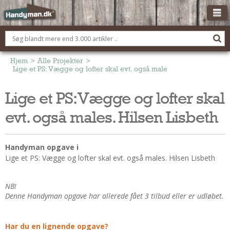
OM HANDYMAN.DK
FÅ 3 TILBUD
Hjem
>
Alle Projekter
>
Lige et PS: Vægge og lofter skal evt. også males. Hilsen Lisbeth
ANNONCERING
Lige et PS: Vægge og lofter skal
BOLIG KØBERÅDGIVNING
evt. også males. Hilsen Lisbeth
TØMRER/SNEDKER
Montage Og Nybyg
Reparation Og Vedligehold
Handyman opgave i
Lige et PS: Vægge og lofter skal evt. også males. Hilsen Lisbeth
Alt Om Køkkenet
Om Materialer
NB!
Om Værktøj
Denne Handyman opgave har allerede fået 3 tilbud eller er udløbet.
Andet
ELEKTRIKER
Har du en lignende opgave?