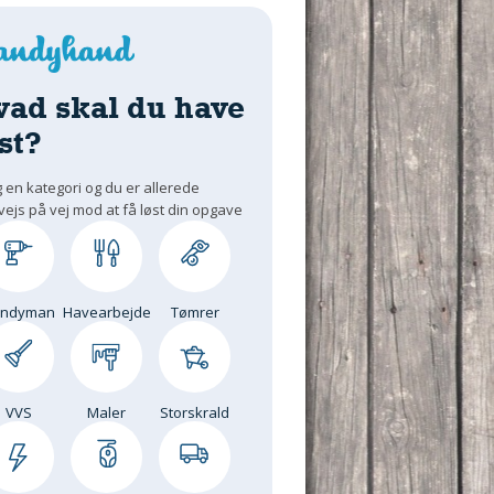
vad skal du have
st?
 en kategori og du er allerede
vejs på vej mod at få løst din opgave
andyman
Havearbejde
Tømrer
VVS
Maler
Storskrald