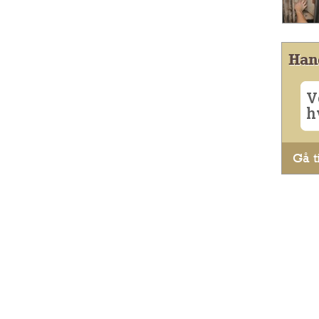
Han
V
h
Gå ti