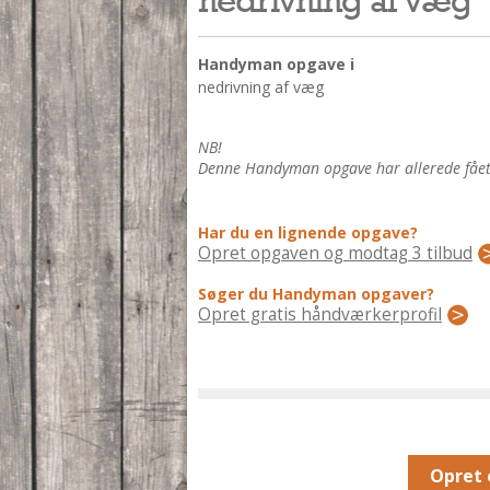
Handyman opgave i
nedrivning af væg
NB!
Denne Handyman opgave har allerede fået 3
Har du en lignende opgave?
Opret opgaven og modtag 3 tilbud
Søger du Handyman opgaver?
Opret gratis håndværkerprofil
Opret 