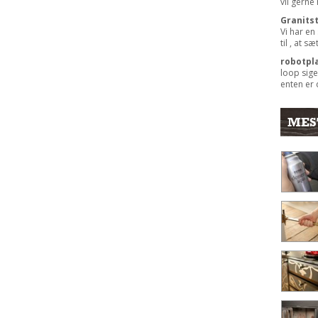
vil gerne
Granits
Vi har en
til , at s
robotpl
loop sige
enten er 
MES