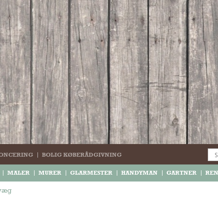
ONCERING
BOLIG KØBERÅDGIVNING
MALER
MURER
GLARMESTER
HANDYMAN
GARTNER
RE
 væg