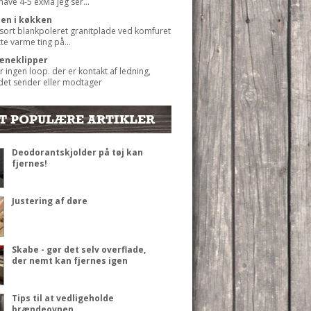
 have 4-5 exMå jeg ser...
ten i køkken
 sort blankpoleret granitplade ved komfuret
ætte varme ting på...
æneklipper
r ingen loop. der er kontakt af ledning,
det sender eller modtager
T POPULÆRE ARTIKLER
Deodorantskjolder på tøj kan
fjernes!
Justering af døre
Skabe - gør det selv overflade,
der nemt kan fjernes igen
Tips til at vedligeholde
brændeovnen