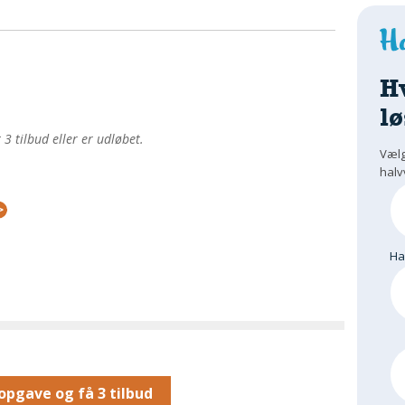
H
lø
 tilbud eller er udløbet.
Vælg
halv
H
opgave og få 3 tilbud