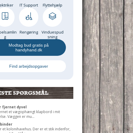
ektriker
IT Support
Flyttehjælp
elsamlin
Rengøring
Vinduespud
g
sning
Modtag bud gratis på
handyhand.dk
Find arbejdsopgaver
ESTE SPØRGSMÅL
r fjernet dyvel
jernet et vægophængt klapbord i mit
lse. Væggen er mu...
rbinder
r et kolonihavehus. Der er et stik indenfor,