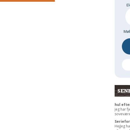
El
Møb
SEN
hul efte
jeg har f
sovevære
Seriefo
HejJeg ha