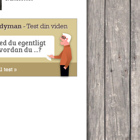
dyman
- Test din viden
ed du egentligt
vordan du ...?
l test »