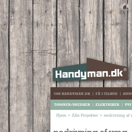
OM HANDYMAN.DK
FÅ 3 TILBUD
ANN
TØMRER/SNEDKER
ELEKTRIKER
VVS
Hjem
>
Alle Projekter
>
nedrivning af
nedrivning af væg