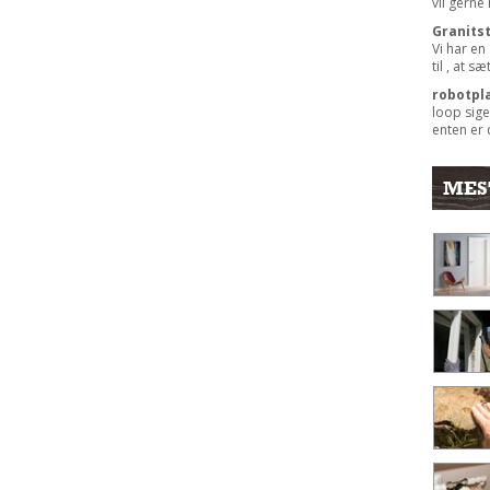
vil gerne
Granits
Vi har en
til , at s
robotpl
loop sige
enten er 
MES