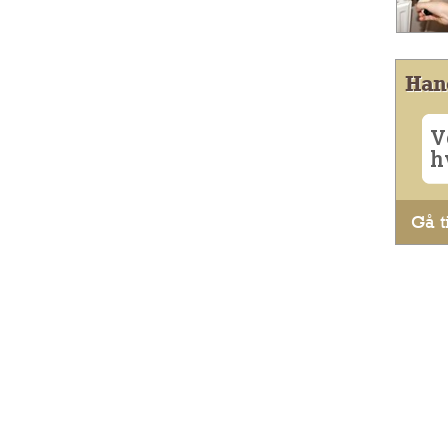
Han
V
h
Gå ti