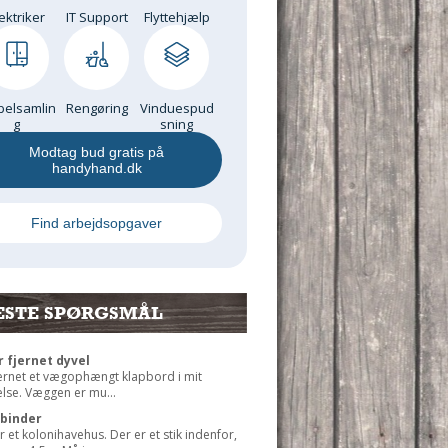
ektriker
IT Support
Flyttehjælp
elsamlin
Rengøring
Vinduespud
g
sning
Modtag bud gratis på
handyhand.dk
Find arbejdsopgaver
ESTE SPØRGSMÅL
r fjernet dyvel
jernet et vægophængt klapbord i mit
lse. Væggen er mu...
rbinder
r et kolonihavehus. Der er et stik indenfor,