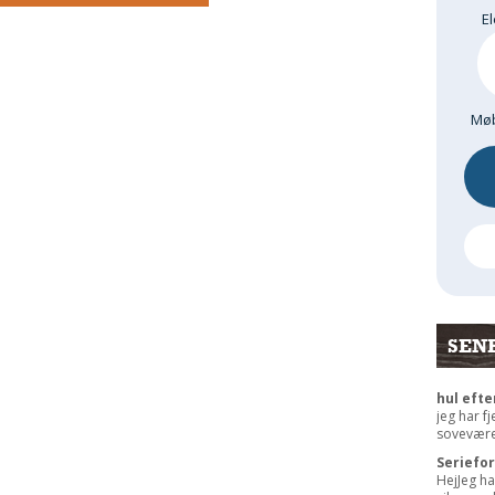
El
Møb
SEN
hul efte
jeg har f
sovevære
Seriefo
HejJeg ha