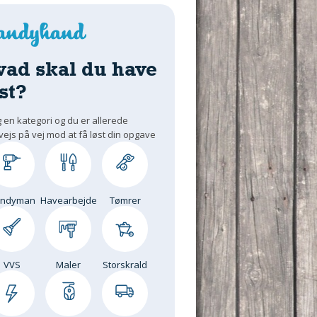
vad skal du have
st?
 en kategori og du er allerede
vejs på vej mod at få løst din opgave
andyman
Havearbejde
Tømrer
VVS
Maler
Storskrald