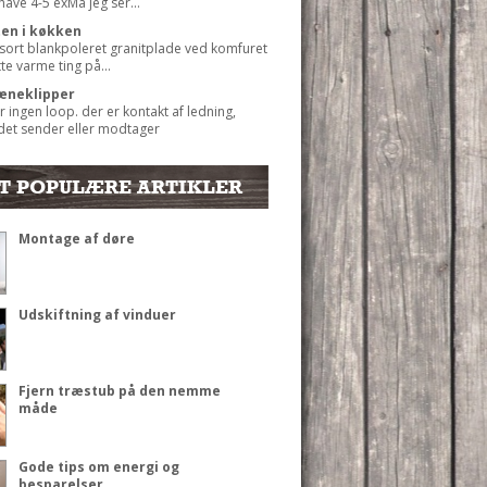
 have 4-5 exMå jeg ser...
ten i køkken
 sort blankpoleret granitplade ved komfuret
ætte varme ting på...
æneklipper
r ingen loop. der er kontakt af ledning,
det sender eller modtager
T POPULÆRE ARTIKLER
Montage af døre
Udskiftning af vinduer
Fjern træstub på den nemme
måde
Gode tips om energi og
besparelser