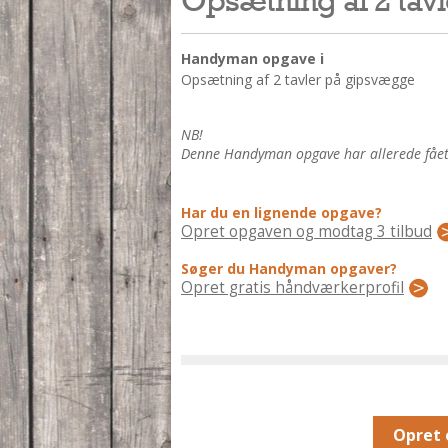
Handyman opgave i
Opsætning af 2 tavler på gipsvægge
NB!
Denne Handyman opgave har allerede fået 3
Har du en lignende opgave?
Opret opgaven og modtag 3 tilbud
Søger du Handyman opgaver?
Opret gratis håndværkerprofil
Opret 