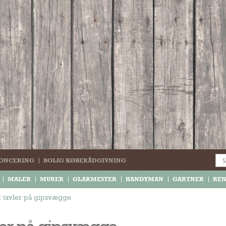
ONCERING
BOLIG KØBERÅDGIVNING
MALER
MURER
GLARMESTER
HANDYMAN
GARTNER
RE
2 tavler på gipsvægge
ler på gipsvægge