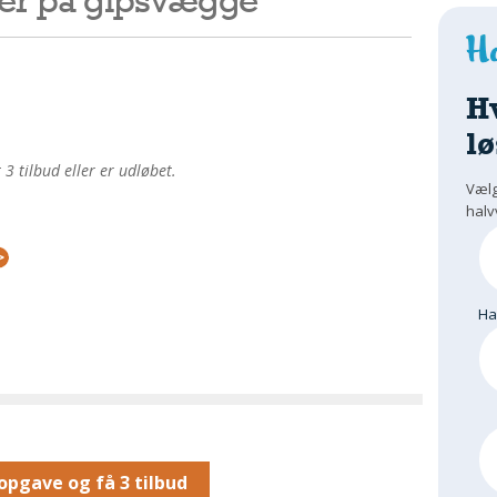
H
lø
 tilbud eller er udløbet.
Vælg
halv
H
opgave og få 3 tilbud