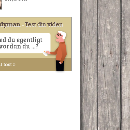
dyman
- Test din viden
ed du egentligt
vordan du ...?
l test »