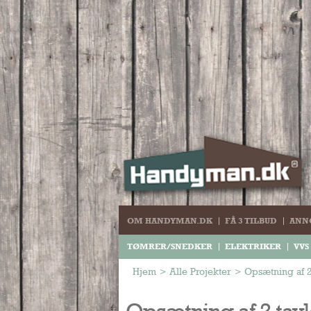
OM HANDYMAN.DK
FÅ 3 TILBUD
ANN
TØMRER/SNEDKER
ELEKTRIKER
VVS
Hjem
>
Alle Projekter
>
Opsætning af 
Opsætning af 2 tav