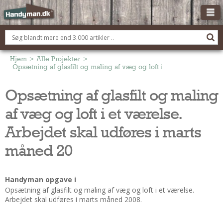
OM HANDYMAN.DK
FÅ 3 TILBUD
Hjem
>
Alle Projekter
>
Opsætning af glasfilt og maling af væg og loft i et værelse. Arbej
ANNONCERING
Opsætning af glasfilt og maling
BOLIG KØBERÅDGIVNING
af væg og loft i et værelse.
TØMRER/SNEDKER
Montage Og Nybyg
Arbejdet skal udføres i marts
Reparation Og Vedligehold
måned 20
Alt Om Køkkenet
Om Materialer
Handyman opgave i
Om Værktøj
Opsætning af glasfilt og maling af væg og loft i et værelse.
Andet
Arbejdet skal udføres i marts måned 2008.
ELEKTRIKER