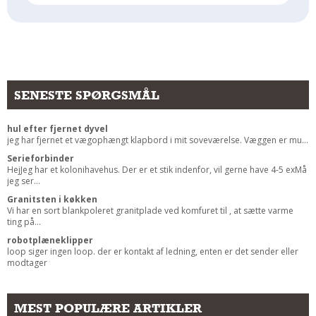
Andet
RENGØRING
Rengøring Af Overflader
Pletleksikon
SENESTE SPØRGSMÅL
hul efter fjernet dyvel
jeg har fjernet et vægophængt klapbord i mit soveværelse. Væggen er mu...
Serieforbinder
HejJeg har et kolonihavehus. Der er et stik indenfor, vil gerne have 4-5 exMå
jeg ser...
Granitsten i køkken
Vi har en sort blankpoleret granitplade ved komfuret til , at sætte varme
ting på...
robotplæneklipper
loop siger ingen loop. der er kontakt af ledning, enten er det sender eller
modtager
MEST POPULÆRE ARTIKLER