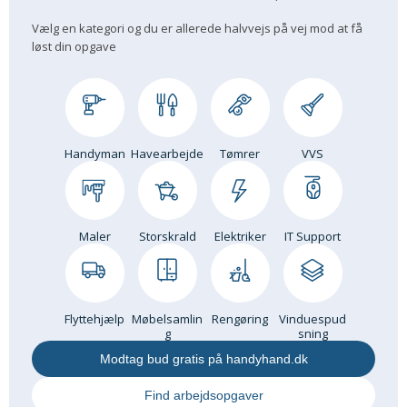
Om Materialer
Vælg en kategori og du er allerede halvvejs på vej mod at få
løst din opgave
Om Værktøj
GLARMESTER
Udskiftning Og Montage
Om Materialer
Handyman
Havearbejde
Tømrer
VVS
HANDYMAN
Tips Og Tricks
Kemi
Maler
Storskrald
Elektriker
IT Support
Andet
Båd
GARTNER
Flyttehjælp
Møbelsamlin
Rengøring
Vinduespud
Beplantning
g
sning
Belægning
Modtag bud gratis på handyhand.dk
Skadedyr
Find arbejdsopgaver
Om Værktøj