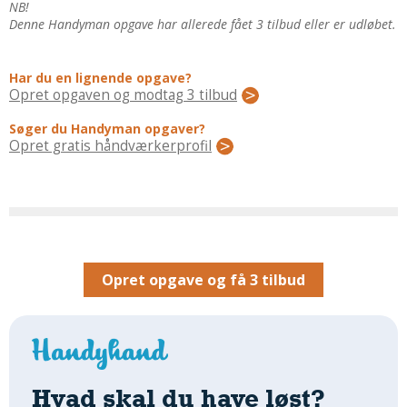
Regler Og Love
NB!
Denne Handyman opgave har allerede fået 3 tilbud eller er udløbet.
Udskiftning Og Montage
Om Materialer
Har du en lignende opgave?
Tips Og Tests
Opret opgaven og modtag 3 tilbud
VVS
Søger du Handyman opgaver?
Montage Og Udskiftning
Opret gratis håndværkerprofil
Reparation Og Vedligehold
Varme Og Energi
Andet
MALER
Indendørs
Opret opgave og få 3 tilbud
Udendørs
Kan Det Males?
MURER
Nybygning
Hvad skal du have løst?
Reparationer