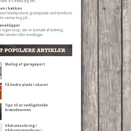
 have 4-5 exMå jeg ser...
ten i køkken
 sort blankpoleret granitplade ved komfuret
ætte varme ting på...
æneklipper
r ingen loop. der er kontakt af ledning,
det sender eller modtager
T POPULÆRE ARTIKLER
Maling af garageport
Få bedre plads i skuret
Tips til at vedligeholde
brændeovnen
Vådrumssikring /
Vådrumsmembran i