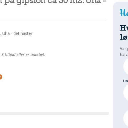
H
. Uha - det haster
lø
Vælg
halv
 tilbud eller er udløbet.
H