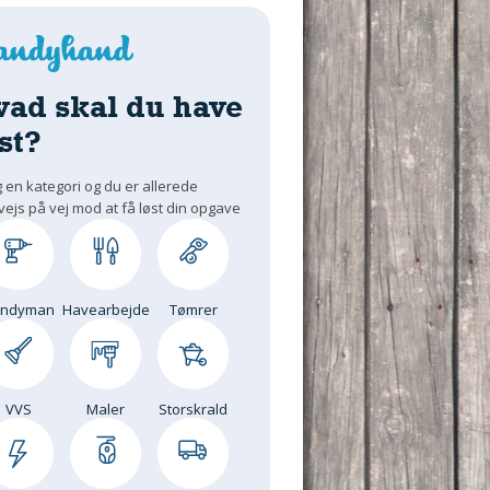
vad skal du have
st?
 en kategori og du er allerede
vejs på vej mod at få løst din opgave
andyman
Havearbejde
Tømrer
VVS
Maler
Storskrald