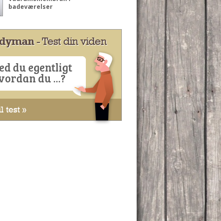
badeværelser
dyman
- Test din viden
ed du egentligt
vordan du ...?
l test »