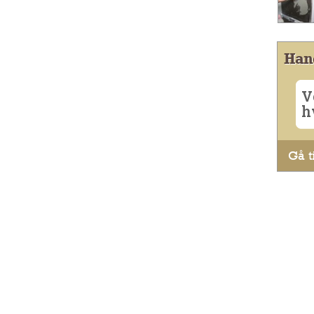
Han
V
h
Gå ti