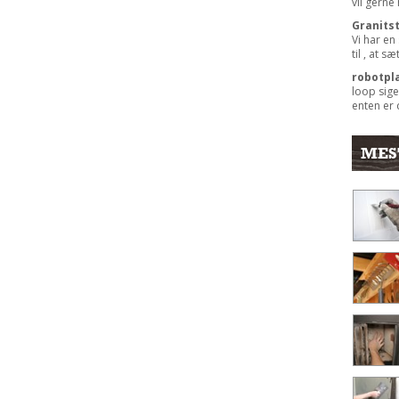
vil gerne
Granits
Vi har en
til , at s
robotpl
loop sige
enten er 
MES