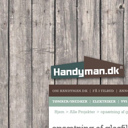
OM HANDYMAN.DK
FÅ 3 TILBUD
ANN
TØMRER/SNEDKER
ELEKTRIKER
VVS
Hjem
>
Alle Projekter
>
opsætning af gl
opsætning af glasfil