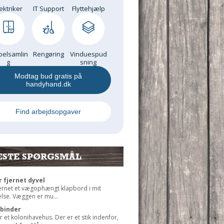
ektriker
IT Support
Flyttehjælp
elsamlin
Rengøring
Vinduespud
g
sning
Modtag bud gratis på
handyhand.dk
Find arbejdsopgaver
ESTE SPØRGSMÅL
r fjernet dyvel
jernet et vægophængt klapbord i mit
lse. Væggen er mu...
rbinder
r et kolonihavehus. Der er et stik indenfor,