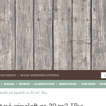
ONCERING
BOLIG KØBERÅDGIVNING
MALER
MURER
GLARMESTER
HANDYMAN
GARTNER
RE
asfilt på gipsloft ca 30 m2. Uha - det haster
t på gipsloft ca 30 m2. Uha -