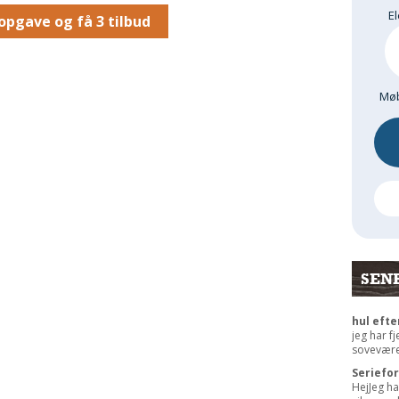
El
opgave og få 3 tilbud
Møb
SEN
hul efte
jeg har f
sovevære
Seriefo
HejJeg ha