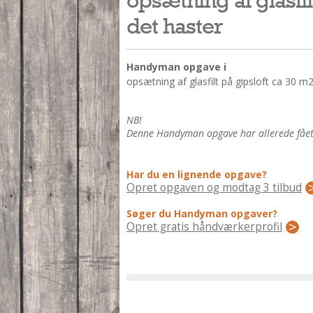
det haster
Handyman opgave i
opsætning af glasfilt på gipsloft ca 30 m2
NB!
Denne Handyman opgave har allerede fået 3
Har du en lignende opgave?
Opret opgaven og modtag 3 tilbud
Søger du Handyman opgaver?
Opret gratis håndværkerprofil