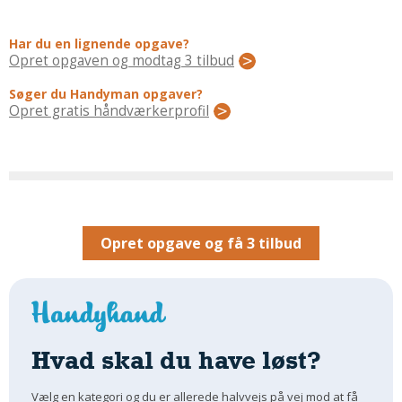
Regler Og Love
Udskiftning Og Montage
Har du en lignende opgave?
Om Materialer
Opret opgaven og modtag 3 tilbud
Tips Og Tests
Søger du Handyman opgaver?
VVS
Opret gratis håndværkerprofil
Montage Og Udskiftning
Reparation Og Vedligehold
Varme Og Energi
Andet
MALER
Opret opgave og få 3 tilbud
Indendørs
Udendørs
Kan Det Males?
MURER
Hvad skal du have løst?
Nybygning
Vælg en kategori og du er allerede halvvejs på vej mod at få
Reparationer