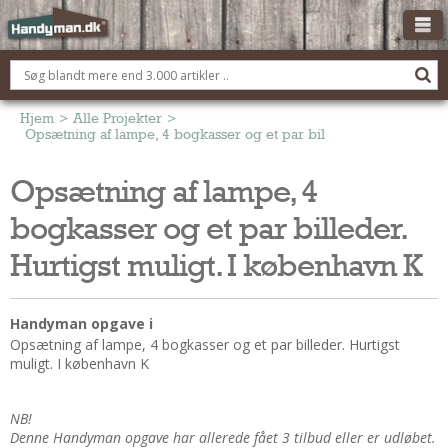
OM HANDYMAN.DK
FÅ 3 TILBUD
Hjem
>
Alle Projekter
>
Opsætning af lampe, 4 bogkasser og et par billeder. Hurtigst mul
ANNONCERING
Opsætning af lampe, 4
BOLIG KØBERÅDGIVNING
bogkasser og et par billeder.
TØMRER/SNEDKER
Montage Og Nybyg
Hurtigst muligt. I københavn K
Reparation Og Vedligehold
Alt Om Køkkenet
Handyman opgave i
Om Materialer
Opsætning af lampe, 4 bogkasser og et par billeder. Hurtigst
muligt. I københavn K
Om Værktøj
Andet
NB!
ELEKTRIKER
Denne Handyman opgave har allerede fået 3 tilbud eller er udløbet.