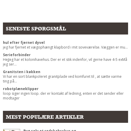
Andet
RENGØRING
Rengøring Af Overflader
SENESTE SPØRGSMÅL
Pletleksikon
hul efter fjernet dyvel
jeg har fjernet et vægophængt klapbord i mit soveværelse. Væggen er mu...
Serieforbinder
HejJeg har et kolonihavehus. Der er et stik indenfor, vil gerne have 4-5 exMå
jeg ser...
Granitsten i køkken
Vi har en sort blankpoleret granitplade ved komfuret til , at sætte varme
ting på...
robotplæneklipper
loop siger ingen loop. der er kontakt af ledning, enten er det sender eller
modtager
MEST POPULÆRE ARTIKLER
Byg selv et redskabsskur og