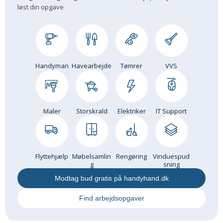
løst din opgave
Om Materialer
Om Værktøj
GLARMESTER
Udskiftning Og Montage
Handyman
Havearbejde
Tømrer
VVS
Om Materialer
HANDYMAN
Tips Og Tricks
Maler
Storskrald
Elektriker
IT Support
Kemi
Andet
Båd
Flyttehjælp
Møbelsamlin
Rengøring
Vinduespud
GARTNER
g
sning
Beplantning
Modtag bud gratis på handyhand.dk
Belægning
Find arbejdsopgaver
Skadedyr
Om Værktøj